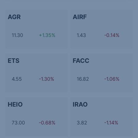
AGR
AIRF
11.30
+1.35%
1.43
-0.14%
ETS
FACC
4.55
-1.30%
16.82
-1.06%
HEIO
IRAO
73.00
-0.68%
3.82
-1.14%