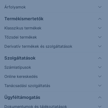
Árfolyamok
Erste Market Pro belépés
Termékismertetők
Klasszikus termékek
Tőzsdei termékek
Derivatív termékek és szolgáltatások
Szolgáltatások
Számlatípusok
Online kereskedés
Ez a grafikon jelenleg nem elérhető.
Tanácsadási szolgáltatás
Ügyféltámogatás
Dokumentumok és tájékoztatások