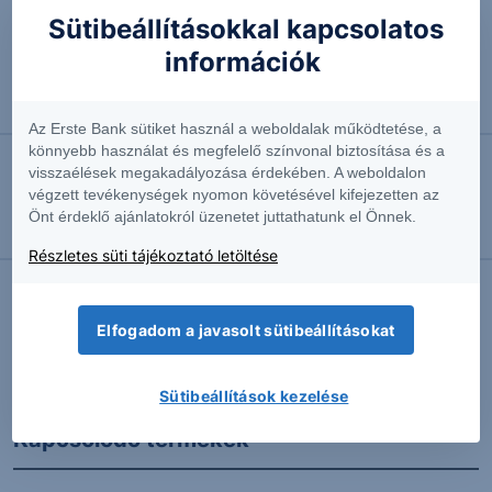
Sütibeállításokkal kapcsolatos
2022.01.17. 10:01
információk
Csákány és lapát – egy stratégia azoknak, akik
lemaradtak az elektromos autógyártók rallyjáról
Részvényelemző
Az Erste Bank sütiket használ a weboldalak működtetése, a
könnyebb használat és megfelelő színvonal biztosítása és a
visszaélések megakadályozása érdekében. A weboldalon
2021.11.30. 15:11
végzett tevékenységek nyomon követésével kifejezetten az
TSMC - A kínai mikrochipháború kimondatlan
Önt érdeklő ajánlatokról üzenetet juttathatunk el Önnek.
célpontja
Részletes süti tájékoztató letöltése
Elfogadom a javasolt sütibeállításokat
További Erste elemzések
Sütibeállítások kezelése
Kapcsolódó termékek