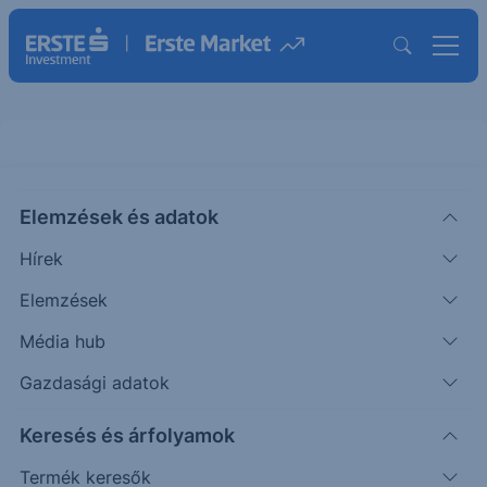
Elemzések és adatok
CSG
(Wiener Börse)
Csg Class A Ord Shs
Hírek
ISIN: NL0015073TS8
Elemzések
17.93
EUR
-1.22
-6.38%
Média hub
Időpont: 26.08.07. 17:35
Előző záró:
19.15
(26.08.07.)
Gazdasági adatok
Árfolyamértesítő rögzítése
Keresés és árfolyamok
Termék keresők
További információk kérése