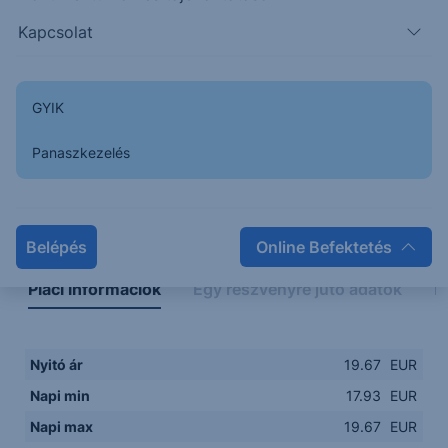
Kapcsolat
GYIK
Panaszkezelés
Napon belüli
Historikus
Legfontosabb adatok
Belépés
Online Befektetés
Piaci információk
Egy részvényre jutó adatok
E
Nyitó ár
19.67
EUR
Napi min
17.93
EUR
Napi max
19.67
EUR