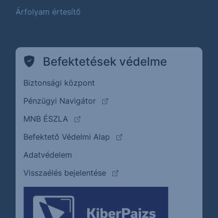
Árfolyam értesítő
Befektetések védelme
Biztonsági központ
(külső oldalra ugrik)
Pénzügyi Navigátor
(külső oldalra ugrik)
MNB ÉSZLA
(külső oldalra ugrik)
Befektető Védelmi Alap
Adatvédelem
(külső oldalra ugrik)
Visszaélés bejelentése