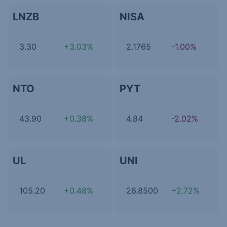
LNZB
NISA
3.30
+3.03%
2.1765
-1.00%
NTO
PYT
43.90
+0.38%
4.84
-2.02%
UL
UNI
105.20
+0.48%
26.8500
+2.72%