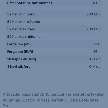
Béta (S&P500-hoz mérten)
0.00
52 heti min. záró
0.00 EUR
52 heti min. dátuma
-
52 heti max. záró
0.00 EUR
52 heti max. dátuma
-
Forgalom (db)
1 421
Forgalom (EUR)
26e
10 napos átl. forg.
0 e db
3 havi átl. forg.
0 M db
A tőzsdei piaci adatok 15 perccel késleltetett értékeket
mutatnak. Adatok forrása: Refinitiv, Erste Befektetési
Zrt.