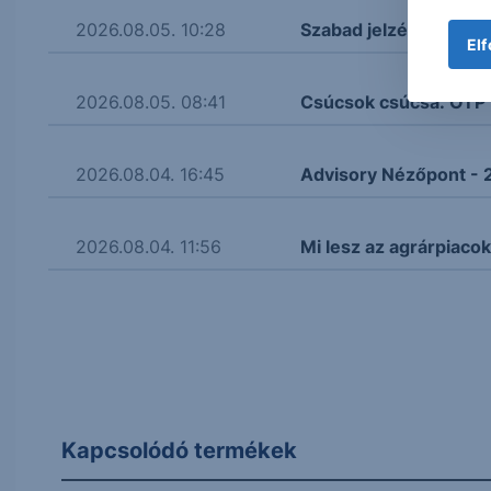
2026.08.05. 10:28
Szabad jelzést kapott 
Elf
2026.08.05. 08:41
Csúcsok csúcsa: OTP 
2026.08.04. 16:45
Advisory Nézőpont - 
2026.08.04. 11:56
Mi lesz az agrárpiacok
Kapcsolódó termékek