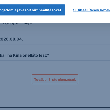
az UniCredit
ogadom a javasolt sütibeállításokat
Sütibeállítások keze
- 2026/59 - napi
2026.08.04.
kal, ha Kína önellátó lesz?
További Erste elemzések