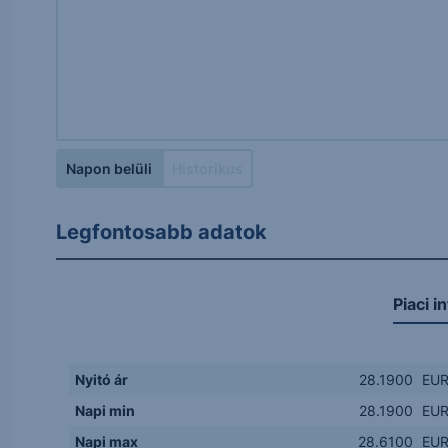
Napon belüli
Historikus
Legfontosabb adatok
Piaci i
Nyitó ár
28.1900
EU
Napi min
28.1900
EU
Napi max
28.6100
EU