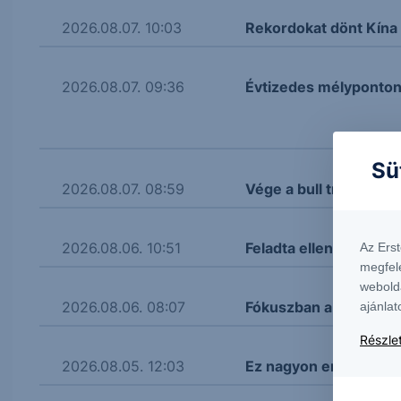
2026.08.07. 10:03
Rekordokat dönt Kína
2026.08.07. 09:36
Évtizedes mélyponton 
Sü
2026.08.07. 08:59
Vége a bull trendnek?
2026.08.06. 10:51
Feladta ellenállását 
Az Ers
megfel
webold
2026.08.06. 08:07
Fókuszban a fordított 
ajánlat
Részlet
2026.08.05. 12:03
Ez nagyon erős lett! 