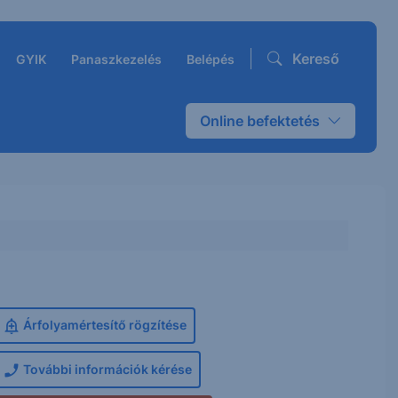
Kereső
GYIK
Panaszkezelés
Belépés
Online befektetés
Árfolyamértesítő rögzítése
További információk kérése