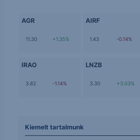
AGR
AIRF
11.30
+1.35%
1.43
-0.14%
IRAO
LNZB
3.82
-1.14%
3.30
+3.03%
Kiemelt tartalmunk