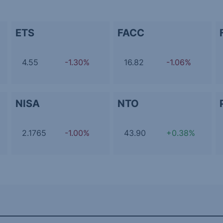
ETS
FACC
4.55
-1.30%
16.82
-1.06%
NISA
NTO
2.1765
-1.00%
43.90
+0.38%