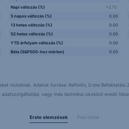
R
Napi változás (%)
+2.72
5 napos változás (%)
0.00
R
13 hetes változás (%)
0.00
y
52 hetes változás (%)
0.00
-
YTD árfolyam változás (%)
0.00
R
Béta (S&P500-hoz mérten)
0.00
eket mutatnak. Adatok forrása: Refinitiv, Erste Befektetési Z
adatszolgáltatási, vagy más technikai okokból eredő hibás
Erste elemzések
Piaci hírek