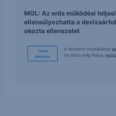
MOL: Az erős működési teljes
ellensúlyozhatta a devizaárf
okozta ellenszelet
A tartalom olvasásához
be
Teljes
Ha nincs még fiókja,
regis
elemzés