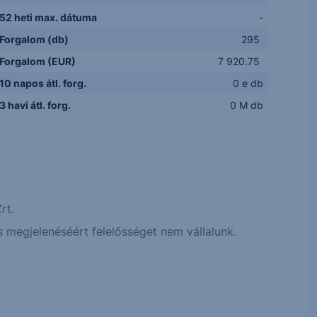
52 heti max. dátuma
-
Forgalom (db)
295
Forgalom (EUR)
7 920.75
10 napos átl. forg.
0 e db
3 havi átl. forg.
0 M db
rt.
 megjelenéséért felelősséget nem vállalunk.