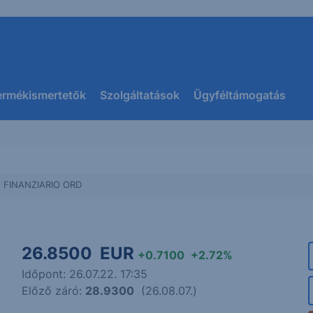
ermékismertetők
Szolgáltatások
Ügyféltámogatás
 FINANZIARIO ORD
26.8500
EUR
+0.7100
+2.72%
Időpont: 26.07.22. 17:35
Előző záró:
28.9300
(26.08.07.)