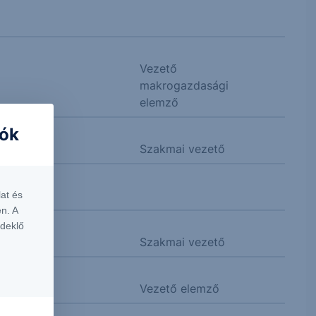
Vezető
makrogazdasági
elemző
iók
Szakmai vezető
at és
n. A
rdeklő
Szakmai vezető
Vezető elemző