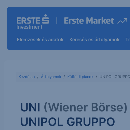
Elemzések és adatok
Keresés és árfolyamok
T
Kezdőlap
Árfolyamok
Külföldi piacok
UNIPOL GRUPPO
UNI
(Wiener Börse)
UNIPOL GRUPPO