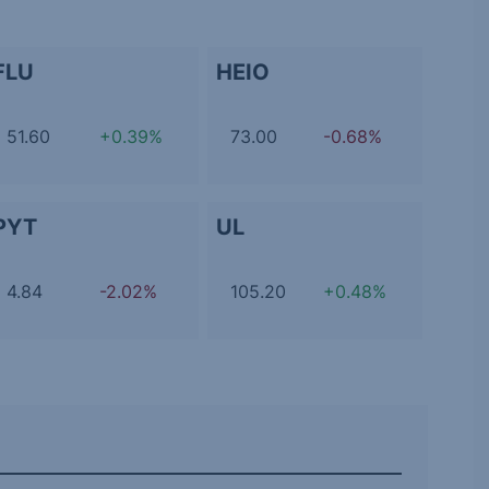
FLU
HEIO
51.60
+0.39%
73.00
-0.68%
PYT
UL
4.84
-2.02%
105.20
+0.48%