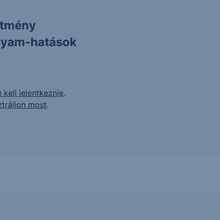
ítmény
olyam-hatások
 kell jelentkeznie
.
ztráljon most
.