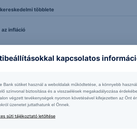
 kereskedelmi többlete
az infláció
tibeállításokkal kapcsolatos informác
 - OTP - 2026/60 - napi
a Commerzbank
te Bank sütiket használ a weboldalak működtetése, a könnyebb használ
elő színvonal biztosítása és a visszaélések megakadályozása érdekébe
alon végzett tevékenységek nyomon követésével kifejezetten az Önt é
fej-váll: DAX - 2026/62 - napi
okról üzenetet juttathatunk el Önnek.
es süti tájékoztató letöltése
(Új csúcsok a vezető indexekben)