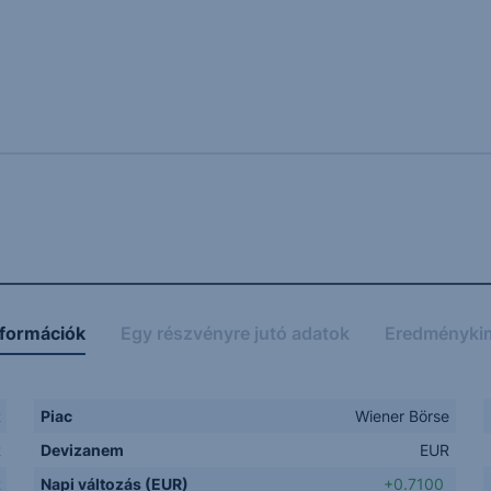
nformációk
Egy részvényre jutó adatok
Eredményki
R
Piac
Wiener Börse
R
Devizanem
EUR
R
Napi változás (EUR)
+0.7100