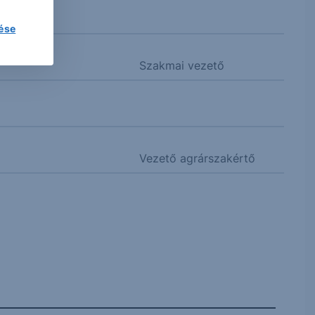
lése
Szakmai vezető
Vezető agrárszakértő