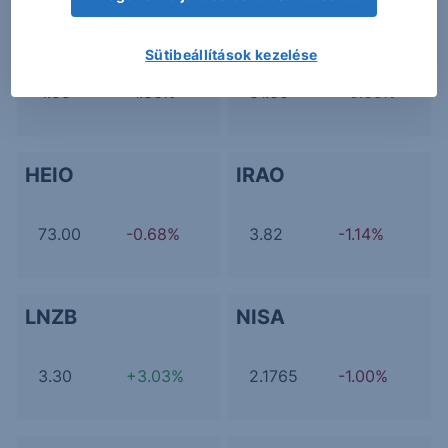
ETS
FLU
Sütibeállítások kezelése
4.55
-1.30%
51.60
+0.39%
HEIO
IRAO
73.00
-0.68%
3.82
-1.14%
LNZB
NISA
3.30
+3.03%
2.1765
-1.00%