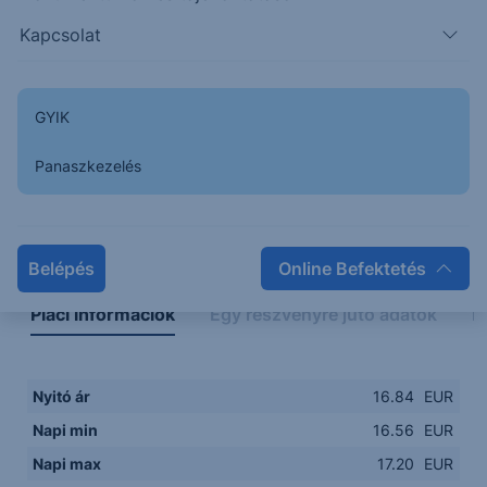
16.4000
08:00
10:00
12:00
14:00
Kapcsolat
08:00
12:00
GYIK
Panaszkezelés
Napon belüli
Historikus
Legfontosabb adatok
Belépés
Online Befektetés
Piaci információk
Egy részvényre jutó adatok
E
Nyitó ár
16.84
EUR
Napi min
16.56
EUR
Napi max
17.20
EUR