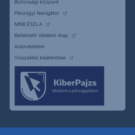
Biztonsági központ
(külső oldalra ugrik)
Pénzügyi Navigátor
(külső oldalra ugrik)
MNB ÉSZLA
(külső oldalra ugrik)
Befektető Védelmi Alap
Adatvédelem
(külső oldalra ugrik)
Visszaélés bejelentése