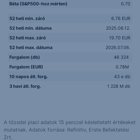
Béta (S&P500-hoz mérten)
0.70
52 heti min. záró
6.76 EUR
52 heti min. dátuma
2025.08.12.
52 heti max. záró
19.70 EUR
52 heti max. dátuma
2026.07.06.
Forgalom (db)
46 324
Forgalom (EUR)
0.78M
10 napos átl. forg.
43 e db
3 havi átl. forg.
1 228 M db
A tőzsdei piaci adatok 15 perccel késleltetett értékeket
mutatnak. Adatok forrása: Refinitiv, Erste Befektetési
Zrt.