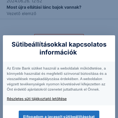
2024.06.26. 12:52
Most újra ellátási lánc bajok vannak?
Vezető elemző
További Erste elemzések
Sütibeállításokkal kapcsolatos
információk
Kapcsolódó termékek
Az Erste Bank sütiket használ a weboldalak működtetése, a
könnyebb használat és megfelelő színvonal biztosítása és a
visszaélések megakadályozása érdekében. A weboldalon
végzett tevékenységek nyomon követésével kifejezetten az
AGR
AIRF
Önt érdeklő ajánlatokról üzenetet juttathatunk el Önnek.
Részletes süti tájékoztató letöltése
11.30
+1.35%
1.43
-0.14%
Elfogadom a javasolt sütibeállításokat