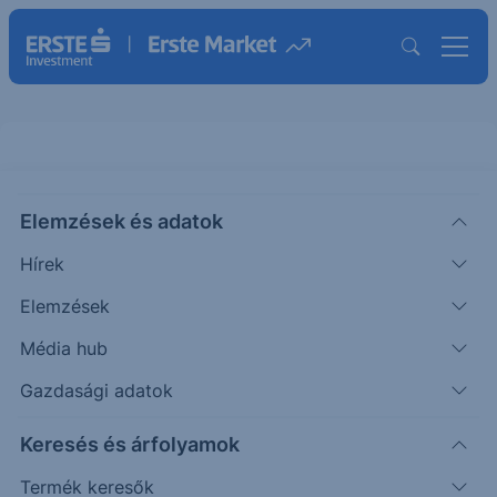
Elemzések és adatok
FACC
(Wiener Börse)
FACC AG ORD
Hírek
ISIN: AT00000FACC2
Elemzések
16.82
EUR
-0.18
-1.06%
Média hub
Időpont: 26.08.07. 17:34
Előző záró:
17.00
(26.08.07.)
Gazdasági adatok
Árfolyamértesítő rögzítése
Keresés és árfolyamok
Termék keresők
További információk kérése