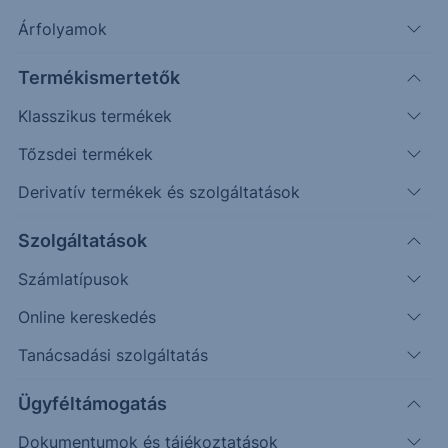
Árfolyamok
Erste Market Pro belépés
Termékismertetők
Klasszikus termékek
Tőzsdei termékek
Derivatív termékek és szolgáltatások
17.2000
Szolgáltatások
17.0000
Számlatípusok
Online kereskedés
16.8000
Tanácsadási szolgáltatás
16.6000
Ügyféltámogatás
Dokumentumok és tájékoztatások