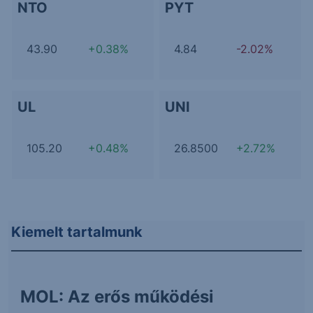
NTO
PYT
43.90
+0.38%
4.84
-2.02%
UL
UNI
105.20
+0.48%
26.8500
+2.72%
Kiemelt tartalmunk
MOL: Az erős működési