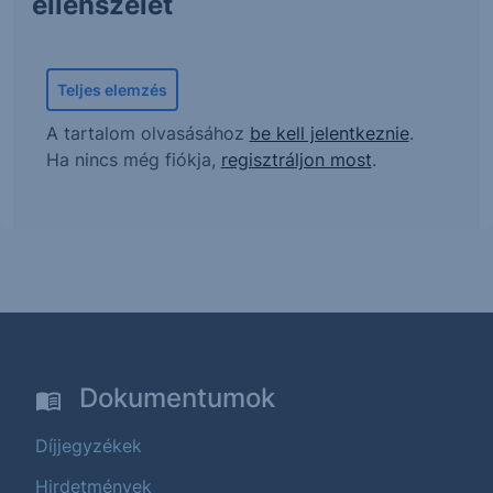
ellenszelet
Teljes elemzés
A tartalom olvasásához
be kell jelentkeznie
.
Ha nincs még fiókja,
regisztráljon most
.
Dokumentumok
Díjjegyzékek
Hirdetmények