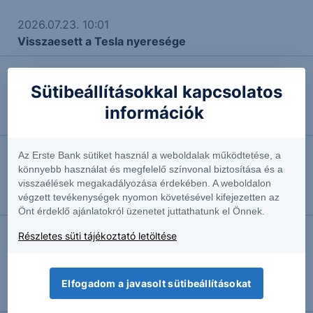
2026.07.23. 10:01
Visszaesett a Tesla nyeresége
2026.07.22. 09:40
Sütibeállításokkal kapcsolatos
Érdekes lépésre szánta el magát a francia
információk
kormány
Az Erste Bank sütiket használ a weboldalak működtetése, a
2026.07.22. 08:52
könnyebb használat és megfelelő színvonal biztosítása és a
Új csúcs, majd lefordulás: APPLE - 2026/55 - napi
visszaélések megakadályozása érdekében. A weboldalon
végzett tevékenységek nyomon követésével kifejezetten az
Szakmai vezető
Önt érdeklő ajánlatokról üzenetet juttathatunk el Önnek.
Részletes süti tájékoztató letöltése
2026.07.20. 16:13
MINISO: Kínai részvénysztori az ázsiai őrület
árnyékában
Elfogadom a javasolt sütibeállításokat
gyakornok