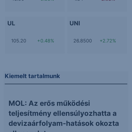
UL
UNI
105.20
+0.48%
26.8500
+2.72%
Kiemelt tartalmunk
MOL: Az erős működési
teljesítmény ellensúlyozhatta a
devizaárfolyam-hatások okozta