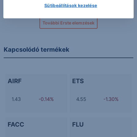
Sütibeállítások kezelése
További Erste elemzések
Kapcsolódó termékek
AIRF
ETS
1.43
-0.14%
4.55
-1.30%
FACC
FLU