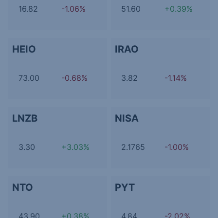
16.82
-1.06%
51.60
+0.39%
HEIO
IRAO
73.00
-0.68%
3.82
-1.14%
LNZB
NISA
3.30
+3.03%
2.1765
-1.00%
NTO
PYT
43.90
+0.38%
4.84
-2.02%