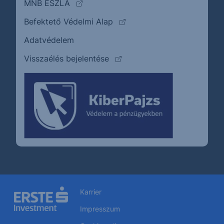
(külső oldalra ugrik)
MNB ÉSZLA
(külső oldalra ugrik)
Befektető Védelmi Alap
Adatvédelem
(külső oldalra ugrik)
Visszaélés bejelentése
Karrier
Impresszum