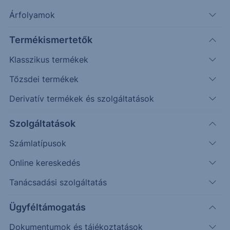
Árfolyamok
Erste Market Pro belépés
Termékismertetők
Klasszikus termékek
Tőzsdei termékek
Derivatív termékek és szolgáltatások
11.3000
Szolgáltatások
Számlatípusok
11.2000
Online kereskedés
Tanácsadási szolgáltatás
11.1000
Ügyféltámogatás
Dokumentumok és tájékoztatások