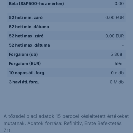
Béta (S&P500-hoz mérten)
0.00
52 heti min. záró
0.00 EUR
52 heti min. dátuma
-
52 heti max. záró
0.00 EUR
52 heti max. dátuma
-
Forgalom (db)
5 308
Forgalom (EUR)
59e
10 napos átl. forg.
0 e db
3 havi átl. forg.
0 M db
A tőzsdei piaci adatok 15 perccel késleltetett értékeket
mutatnak. Adatok forrása: Refinitiv, Erste Befektetési
Zrt.