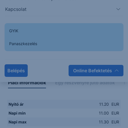
11.0000
08:00
10:00
12:00
14:00
Kapcsolat
08:00
12:00
GYIK
Panaszkezelés
Napon belüli
Historikus
Legfontosabb adatok
Belépés
Online Befektetés
Piaci információk
Egy részvényre jutó adatok
E
Nyitó ár
11.20
EUR
Napi min
11.00
EUR
Napi max
11.30
EUR