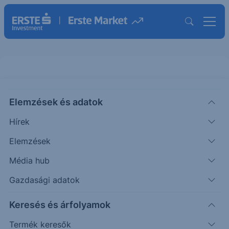
Elemzések és adatok
AGR
(Wiener Börse)
AGRANA BETEILIGUNGS
Hírek
ISIN: AT000AGRANA3
Elemzések
11.30
EUR
+0.15
+1.35%
Média hub
Időpont: 26.08.07. 17:35
Előző záró:
11.15
(26.08.07.)
Gazdasági adatok
Árfolyamértesítő rögzítése
Keresés és árfolyamok
Termék keresők
További információk kérése