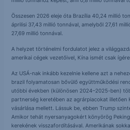
millió tonnához képest, ami 0,8 millió tonnával
Összesen 2026 eleje óta Brazília 40,24 millió t
áprilisi 37,43 millió tonnával, amelyből 27,61 mi
27,69 millió tonnával.
A helyzet történelmi fordulatot jelez a világga
amerikai cégek vezetőivel, Kína ismét csak ígére
Az USÁ-nak inkább kezelnie kellene azt a neheze
brazil folyamatosan bővülő együttműködési ren
utóbbi években (különösen 2024–2025-ben) több 
partnerség keretében az agrárpiacokat illetően 
vásárlása mellett. Lássuk be, ebben Trump szinte
Amikor tehát nyersanyagokért könyörög Pekingbe
kerekének visszafordításával. Amerikának sokka