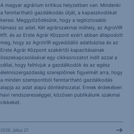
A magyar agrárium kritikus helyzetben van. Mindenki
a fenntartható gazdálkodás útját, a kapaszkodókat
keresi. Meggyőződésünk, hogy a legbiztosabb
támasz az adat. Két agrárszakmai műhely, az AgroVIR
Kft. és az Erste Agrár Központ ezért abban állapodott
meg, hogy az AgroVIR egyedülálló adatbázisa és az
Erste Agrár Központ szakértői kapacitásainak
összekapcsolásával egy cikksorozatot indít azzal a
céllal, hogy felhívjuk a gazdálkodók és az egész
élelmiszergazdaság szereplőinek figyelmét arra, hogy
a minden szempontból fenntartható gazdálkodás
alapja az adat alapú döntéshozatal. Ennek érdekében
havi rendszerességgel, közösen publikálunk szakmai
cikkeket.
2026. július 27.