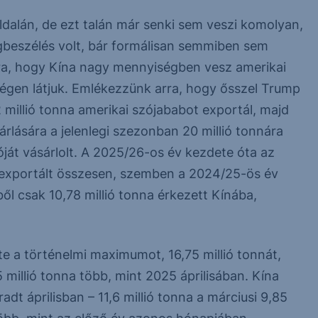
ldalán, de ezt talán már senki sem veszi komolyan,
gbeszélés volt, bár formálisan semmiben sem
rra, hogy Kína nagy mennyiségben vesz amerikai
égen látjuk. Emlékezzünk arra, hogy ősszel Trump
 millió tonna amerikai szójababot exportál, majd
árlására a jelenlegi szezonban 20 millió tonnára
óját vásárlolt. A 2025/26-os év kezdete óta az
t exportált összesen, szemben a 2024/25-ös év
ből csak 10,78 millió tonna érkezett Kínába,
te a történelmi maximumot, 16,75 millió tonnát,
5 millió tonna több, mint 2025 áprilisában. Kína
dt áprilisban – 11,6 millió tonna a márciusi 9,85