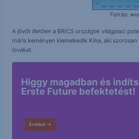
Forrás: wo
A jövőt illetően a BRICS országok világpiaci po
máris keményen kiemelkedik Kína, aki szorosan t
lovakat.
Higgy magadban és indíts
Erste Future befektetést!
Érdekel