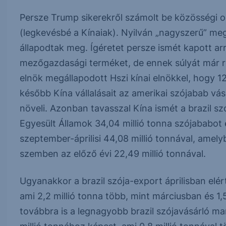
Persze Trump sikerekről számolt be közösségi o
(legkevésbé a Kínaiak). Nyilván „nagyszerű” me
állapodtak meg. Ígéretet persze ismét kapott a
mezőgazdasági terméket, de ennek súlyát már r
elnök megállapodott Hszi kínai elnökkel, hogy 12
később Kína vállalásait az amerikai szójabab vás
növeli. Azonban tavasszal Kína ismét a brazil sz
Egyesült Államok 34,04 millió tonna szójababo
szeptember-áprilisi 44,08 millió tonnával, amely
szemben az előző évi 22,49 millió tonnával.
Ugyanakkor a brazil szója-export áprilisban elér
ami 2,2 millió tonna több, mint márciusban és 1,
továbbra is a legnagyobb brazil szójavásárló mara