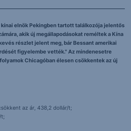
ínai elnök Pekingben tartott találkozója jelentős
zámára, akik új megállapodásokat reméltek a Kína
kevés részlet jelent meg, bár Bessant amerikai
rdését figyelembe vették." Az mindenesetre
árfolyamok Chicagóban élesen csökkentek az új
ökkent az ár, 438,2 dollár/t;
t;