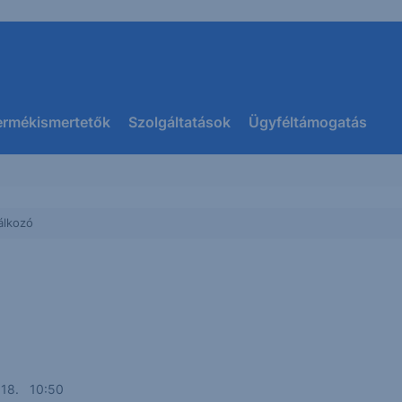
ermékismertetők
Szolgáltatások
Ügyféltámogatás
álkozó
 18. 10:50