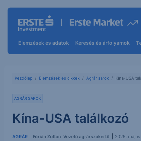
Elemzések és adatok
Keresés és árfolyamok
T
Kezdőlap
Elemzések és cikkek
Agrár sarok
Kína-USA tal
AGRÁR SAROK
Kína-USA találkozó
|
AGRÁR
Fórián Zoltán
Vezető agrárszakértő
2026. május