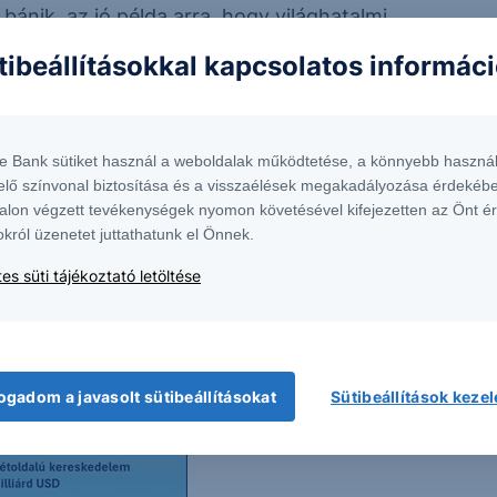
bánik, az jó példa arra, hogy világhatalmi
Hisz ez a pozíció már csak illúzió. Mindenesetre,
tibeállításokkal kapcsolatos informác
zert vásárol. Nagy ütemben növeli önellátását, a
.
te Bank sütiket használ a weboldalak működtetése, a könnyebb használ
ban, ahogy – többek között – raktárakat,
elő színvonal biztosítása és a visszaélések megakadályozása érdekébe
 be. Olybá tűnik, hogy a brazil termék még el sem
alon végzett tevékenységek nyomon követésével kifejezetten az Önt é
okról üzenetet juttathatunk el Önnek.
 nyomást a brazil kormány már érzékeli, és próbál
es süti tájékoztató letöltése
ogadom a javasolt sütibeállításokat
Sütibeállítások keze