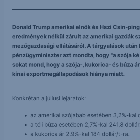
Donald Trump amerikai elnök és Hszi Csin-ping k
eredmények nélkül zárult az amerikai gazdák s
mezőgazdasági ellátásáról. A tárgyalások után 
pénzügyminiszter azt mondta, hogy "a szója ké
sokat mond, hogy a szója-, kukorica- és búza 
kínai exportmegállapodások hiánya miatt.
Konkrétan a júliusi lejáratok:
az amerikai szójabab esetében 3,2%-kal cs
a téli búza esetében 2,7%-kal 241,8 dollár/
a kukorica ár 2,9%-kal 184 dollár/t-ra.