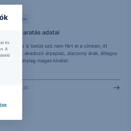
iók
AGRÁR SAROK
Az árpa aratás adatai
at és
Mivel több ’a’ betűs szó nem fért el a címben, itt
n. A
folytatom: akadozó árpapiac, alacsony árak, átlagos
rdeklő
aratás, aránylag magas kínálat.
2026. július 20.
lése