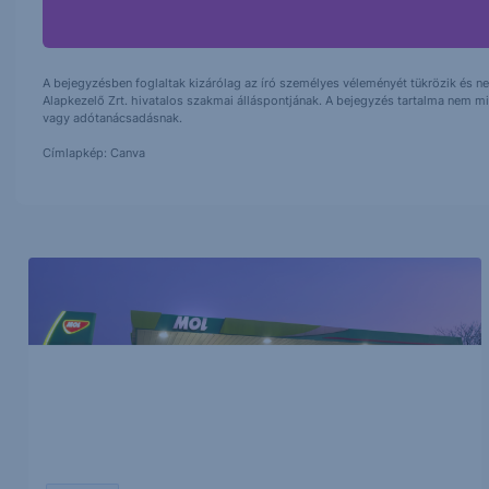
A bejegyzésben foglaltak kizárólag az író személyes véleményét tükrözik és nem
Alapkezelő Zrt. hivatalos szakmai álláspontjának. A bejegyzés tartalma nem min
vagy adótanácsadásnak.
Címlapkép: Canva