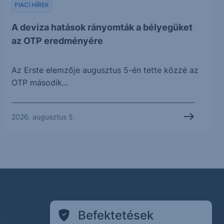
PIACI HÍREK
A deviza hatások rányomták a bélyegüket
az OTP eredményére
Az Erste elemzője augusztus 5-én tette közzé az
OTP második...
2026. augusztus 5.
k
Befektetések