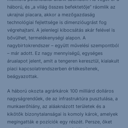
háború, és „a világ összes befektetője” ráomlik az
ukrajnai piacara, akkor a mezőgazdaság
technológiai fejlettsége is dimenzióugrást fog
végrehajtani. A jelenlegi kibocsátás akár felével is
bővülhet, termelékenységi alapon. A
nagybirtokrendszer – együtt művelési szempontból
– már adott. Ez nagy mennyiségű, egységes
árualapot jelent, amit a tengeren keresztül, kialakult
piaci kapcsolatrendszerben értékesítenek,
beágyazottak.
A háború okozta agrárkárok 100 milliárd dolláros
nagyságrendűek, de az infrastruktúra pusztulása, a
munkaerőhiány, az aláaknázott területek és a
kikötők bizonytalanságai is komoly károk, amelyek
megingatták e pozíciók egy részét. Persze, őket