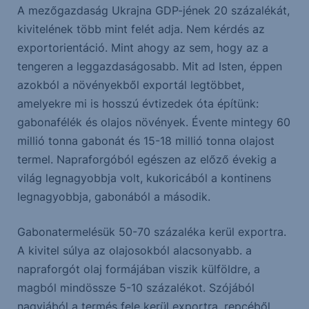
A mezőgazdaság Ukrajna GDP-jének 20 százalékát,
kivitelének több mint felét adja. Nem kérdés az
exportorientáció. Mint ahogy az sem, hogy az a
tengeren a leggazdaságosabb. Mit ad Isten, éppen
azokból a növényekből exportál legtöbbet,
amelyekre mi is hosszú évtizedek óta építünk:
gabonafélék és olajos növények. Évente mintegy 60
millió tonna gabonát és 15-18 millió tonna olajost
termel. Napraforgóból egészen az előző évekig a
világ legnagyobbja volt, kukoricából a kontinens
legnagyobbja, gabonából a második.
Gabonatermelésük 50-70 százaléka kerül exportra.
A kivitel súlya az olajosokból alacsonyabb. a
napraforgót olaj formájában viszik külföldre, a
magból mindössze 5-10 százalékot. Szójából
nagyjából a termés fele kerül exportra, repcéből