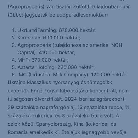
(Agroprosperis) van tisztán külföldi tulajdonban, bár
többet jegyeztek be adóparadicsomokban.
UkrLandFarming: 670.000 hektár;
Kernel: kb. 600.000 hektár;
Agroprosperis (tulajdonosa az amerikai NCH
Capital): 410.000 hektár;
MHP: 370.000 hektár;
Astarta Holding: 220.000 hektár;
IMC (Industrial Milk Company): 120.000 hektár.
Ukrajna klasszikus nyersanyag és tömegcikk
exportőr. Ennél fogva kibocsátása koncentrált, nem
túlságosan diverzifikált. 2024-ben az agrárexport
29 százaléka napraforgóolaj, 13 százaléka repce, 11
százaléka kukorica, és 8 százaléka búza volt. A
célok közül Spanyolország, Kína (kukorica) és
Románia emelkedik ki. Étolajuk legnagyobb vevője