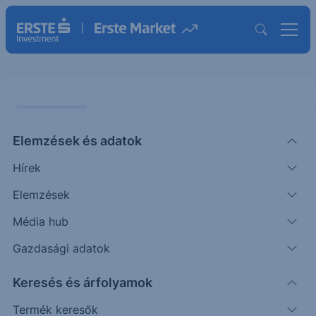
AGRÁR SAROK
Elemzések és adatok
Mekkora veszély Ukrajna?
Hírek
AGRÁR
Elemzések
Fórián
Vezető
2026. május
|
Média hub
Zoltán
agrárszakértő
27. 12:08
Gazdasági adatok
A határzár rövid ideig való kinyílása ismét
Keresés és árfolyamok
ráirányította a figyelmet Ukrajna
Termék keresők