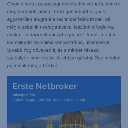
Olyan viharos gazdasági növekedés várható, amikre
még nem volt példa. Több generációt fognak
egyszerűen átugrani a technikai fejlődésben. Mi
még a sebeink nyalogatásával leszünk elfoglalva,
amikor lesöpörnek minket a piacról. A már most is
kiemelkedő termelési koncentráció, üzemméret
tovább fog növekedni, és a minket fékező
szabályok nem fogják őt ebben gátolni. Övé minden
jó, miénk meg a béklyó.
Erste Netbroker
Állampapírok
a biztonságos befektetések kedvelőinek.