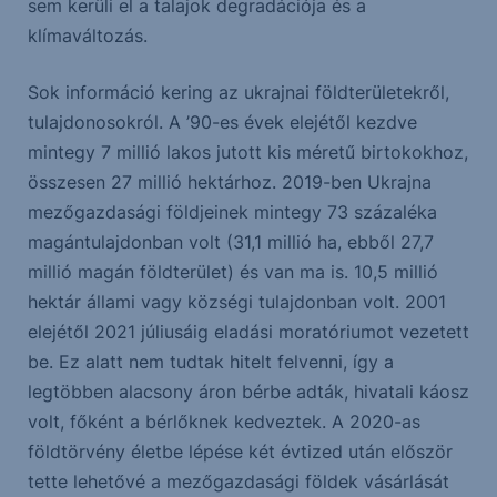
sem kerüli el a talajok degradációja és a
klímaváltozás.
Sok információ kering az ukrajnai földterületekről,
tulajdonosokról. A ’90-es évek elejétől kezdve
mintegy 7 millió lakos jutott kis méretű birtokokhoz,
összesen 27 millió hektárhoz. 2019-ben Ukrajna
mezőgazdasági földjeinek mintegy 73 százaléka
magántulajdonban volt (31,1 millió ha, ebből 27,7
millió magán földterület) és van ma is. 10,5 millió
hektár állami vagy községi tulajdonban volt. 2001
elejétől 2021 júliusáig eladási moratóriumot vezetett
be. Ez alatt nem tudtak hitelt felvenni, így a
legtöbben alacsony áron bérbe adták, hivatali káosz
volt, főként a bérlőknek kedveztek. A 2020-as
földtörvény életbe lépése két évtized után először
tette lehetővé a mezőgazdasági földek vásárlását