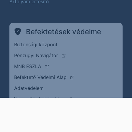
Árfolyam értesítő
Befektetések védelme
Biztonsági központ
(külső oldalra ugrik)
Pénzügyi Navigátor
(külső oldalra ugrik)
MNB ÉSZLA
(külső oldalra ugrik)
Befektető Védelmi Alap
Adatvédelem
(külső oldalra ugrik)
Visszaélés bejelentése