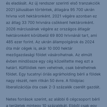
és eladását. Az új rendszer szerinti első tranzakciók
2021 júliusában történtek, átlagára 95 700 ukrán
hrivna volt hektáronként. 2021 végére azonban ez
az átlag 33 700 hrivnára csökkent hektáronként.
2026 márciusának végére az országos átlagár
hektáronként körülbelül 69 800 hrivnánál tart, ami
485 ezer forint. Az ukrán állampolgárok és 2024
óta már cégek is, akár 10 000 hektár
mezőgazdasági földet vásárolhatnak. Az elmúlt
évben mindössze egy cég közelítette meg ezt a
határt. Külföldiek nem vehetnek, csak bérelhetnek
földet. Egy tucatnyi óriás agrárholding bérli a földek
nagy részét, nem ritkán 50 évre. A földpiac
liberalizációja óta csak 2-3 százalék cserélt gazdát.
Netes források szerint, az alábbi 6 cégcsoport bérli
a területek mintegy 10 százalékát. Ebből csak egy