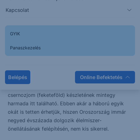
került oda, mindig is a szomszédunk volt. Nem
Kapcsolat
szabad tehát rácsodálkozni. Inkább intézményileg
tisztába tenni a térség agrárpotenciálját és
versenyképességét. Éppen emiatt a következő
GYIK
hetekben – ha csak nem lesz forróbb téma – futunk
egy kört a határaink mentán e témában.
Panaszkezelés
Ukrajna globális léptékben is kiemelkedő
agrártermelő. Földrajzi elhelyezkedése, adottságai
Belépés
Online Befektetés
arra predesztinálják, hogy a világpiac egyik
mozgatója legyen. A világ legtermékenyebb
csernozjom (feketeföld) készletének mintegy
harmada itt található. Ebben akár a háború egyik
okát is tetten érhetjük, hiszen Oroszország immár
negyed évszázada dolgozik élelmiszer-
önellátásának felépítésén, nem kis sikerrel.