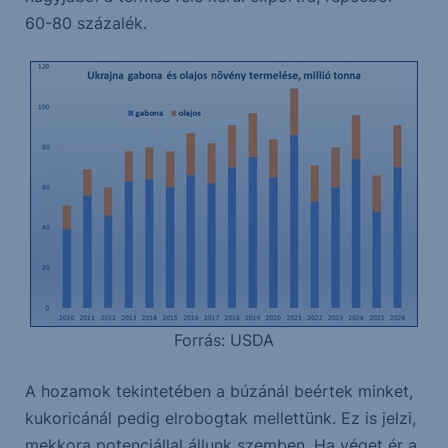
60-80 százalék.
Forrás: USDA
A hozamok tekintetében a búzánál beértek minket,
kukoricánál pedig elrobogtak mellettünk. Ez is jelzi,
mekkora potenciállal állunk szemben. Ha véget ér a