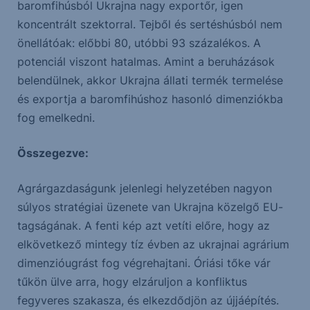
baromfihúsból Ukrajna nagy exportőr, igen
koncentrált szektorral. Tejből és sertéshúsból nem
önellátóak: előbbi 80, utóbbi 93 százalékos. A
potenciál viszont hatalmas. Amint a beruházások
belendülnek, akkor Ukrajna állati termék termelése
és exportja a baromfihúshoz hasonló dimenziókba
fog emelkedni.
Összegezve:
Agrárgazdaságunk jelenlegi helyzetében nagyon
súlyos stratégiai üzenete van Ukrajna közelgő EU-
tagságának. A fenti kép azt vetíti előre, hogy az
elkövetkező mintegy tíz évben az ukrajnai agrárium
dimenzióugrást fog végrehajtani. Óriási tőke vár
tűkön ülve arra, hogy elzáruljon a konfliktus
fegyveres szakasza, és elkezdődjön az újjáépítés.