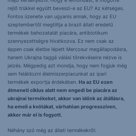
rejlő trükkel együtt beveszi-e az EU? Az kétséges.
Fontos üzenete van ugyanis annak, hogy az EU
szeptembertől megtiltja a brazil állati eredetű
termékek behozatalát piacára, antibiotikum
szennyezettségre hivatkozva. Ez nem csak az
éppen csak életbe lépett Mercosur megállapodásra,
hanem Ukrajna taggá válási törekvéseire nézve is
jelzés. Mégpedig azt mondja, hogy nem fogjuk még
sem feláldozni élelmiszerpiacunkat az ipari
termékek exportja érdekében.
Ha az EU ezen
átmeneti ciklus alatt nem engedi be piacára az
ukrajnai termékeket, akkor van időnk az átállásra,
ha emeli a kvótákat, várhatóan progresszíven,
akkor már el is fogyott.
Néhány szó még az állati termékekről: