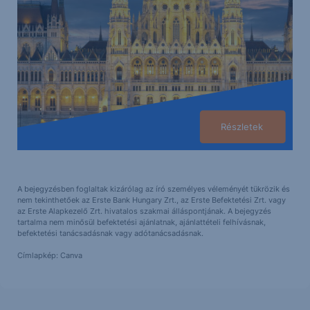
Részletek
A bejegyzésben foglaltak kizárólag az író személyes véleményét tükrözik és
nem tekinthetőek az Erste Bank Hungary Zrt., az Erste Befektetési Zrt. vagy
az Erste Alapkezelő Zrt. hivatalos szakmai álláspontjának. A bejegyzés
tartalma nem minősül befektetési ajánlatnak, ajánlattételi felhívásnak,
befektetési tanácsadásnak vagy adótanácsadásnak.
Címlapkép: Canva