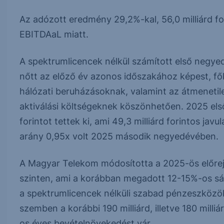
Az adózott eredmény 29,2%-kal, 56,0 milliárd fo
EBITDAaL miatt.
A spektrumlicencek nélkül számított első negyed
nőtt az előző év azonos időszakához képest, f
hálózati beruházásoknak, valamint az átmenet
aktiválási költségeknek köszönhetően. 2025 els
forintot tettek ki, ami 49,3 milliárd forintos ja
arány 0,95x volt 2025 második negyedévében.
A Magyar Telekom módosította a 2025-ös előrej
szinten, ami a korábban megadott 12-15%-os sáv 
a spektrumlicencek nélküli szabad pénzeszközök 
szemben a korábbi 190 milliárd, illetve 180 milliá
os éves bevételnövekedést vár.