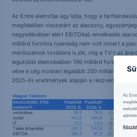
Az Erste elemzője úgy látja, hogy a tarifaindex
megfelelően visszatért az alacsony, egyszámj
negyedévében elért EBITDAaL-emelkedés alacson
milliárd forintos nyereség nem volt ismert a pi
mérőszámok továbbra is jók, míg a TV-t az áreró
legutóbbi elemzésében 196 milliárd forintra becs
Sü
véve a cég mostani legalább 200 milliárd forintos
2025-ös eredmények alapján a részvényesi javad
Az Ers
megfel
webold
ajánlat
Részlet