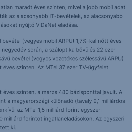
zatlan maradt éves szinten, mivel a jobb mobil adat
zták az alacsonyabb IT-bevételek, az alacsonyabb
tásokat nyújtó ViDaNet eladása.
 bevétel (vegyes mobil ARPU) 1,7%-kal nőtt éves
 a negyedév során, a száloptika bővülés 22 ezer
essávú bevétel (vegyes vezetékes szélessávú ARPU)
 éves szinten. Az MTel 37 ezer TV-ügyfelet
t éves szinten, a marzs 480 bázisponttal javult. A
nt a magyarországi különadó (tavaly 9,1 milliárdos
kívül az MTel 1,5 milliárd forint egyszeri
 milliárd forintot ingatlaneladásokon. Az egyszeri
ett ki.