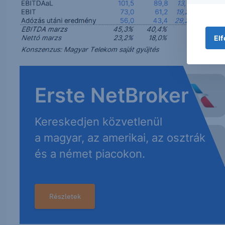
Elf
Erste NetBroker
Kereskedjen közvetlenül
a magyar, az amerikai, az osztrák
és a német piacokon.
Részletek