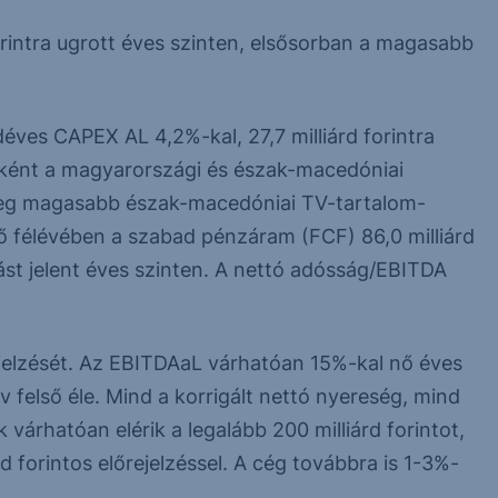
rintra ugrott éves szinten, elsősorban a magasabb
éves CAPEX AL 4,2%-kal, 27,7 milliárd forintra
őként a magyarországi és észak-macedóniai
ileg magasabb észak-macedóniai TV-tartalom-
ő félévében a szabad pénzáram (FCF) 86,0 milliárd
vulást jelent éves szinten. A nettó adósság/EBITDA
elzését. Az EBITDAaL várhatóan 15%-kal nő éves
felső éle. Mind a korrigált nettó nyereség, mind
várhatóan elérik a legalább 200 milliárd forintot,
rd forintos előrejelzéssel. A cég továbbra is 1-3%-