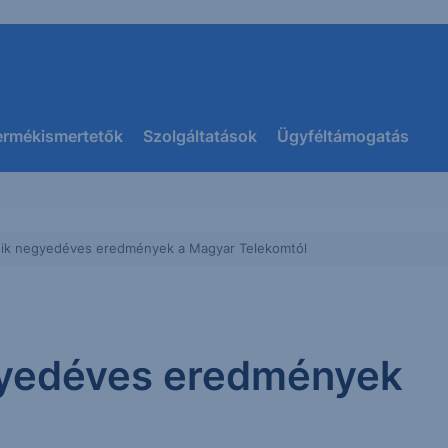
ermékismertetők
Szolgáltatások
Ügyféltámogatás
ik negyedéves eredmények a Magyar Telekomtól
yedéves eredmények