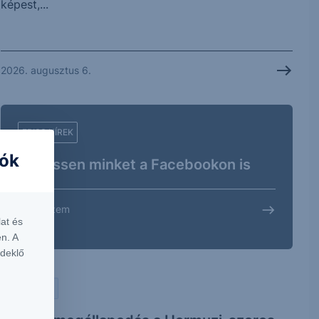
képest,...
2026. augusztus 6.
FRISS HÍREK
iók
Kövessen minket a Facebookon is
Megnézem
at és
n. A
rdeklő
PIACI HÍREK