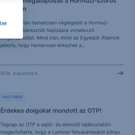
Közel a megállapodás a Hormuzi-szoros
ügyében
Irán és Omán hamarosan véglegesíti a Hormuz-
lése
szoroson keresztüli hajózásra vonatkozó
megállapodást. Mind Irán, mind az Egyesült Államok
jelezte, hogy hamarosan érkezhet a...
2026. augusztus 6.
PIACI HÍREK
Érdekes dolgokat mondott az OTP!
Tegnap az OTP a sajtó- és elemzői tájékoztatón
megerősítette, hogy a Luminor felvásárlásáról könyv