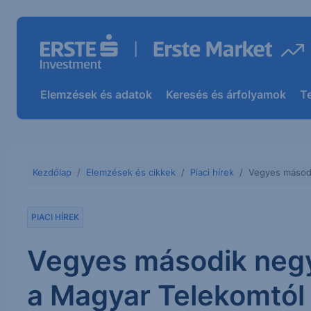
Elemzések és adatok
Keresés és árfolyamok
T
Kezdőlap
Elemzések és cikkek
Piaci hírek
Vegyes másod
PIACI HÍREK
Vegyes második neg
a Magyar Telekomtól