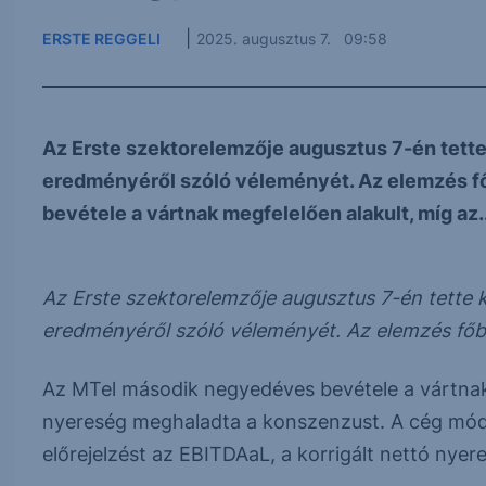
|
ERSTE REGGELI
2025. augusztus 7. 09:58
Az Erste szektorelemzője augusztus 7-én tet
eredményéről szóló véleményét. Az elemzés f
bevétele a vártnak megfelelően alakult, míg az..
Az Erste szektorelemzője augusztus 7-én tett
eredményéről szóló véleményét. Az elemzés főbb
Az MTel második negyedéves bevétele a vártnak
nyereség meghaladta a konszenzust. A cég mód
előrejelzést az EBITDAaL, a korrigált nettó nye