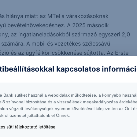
álás hiánya miatt az MTel a várakozásoknak
egyű bevételnövekedéshez. A 2025 második
y, az ingatlaneladásokból származó egyszeri 2,0
ac számára. A mobil és vezetékes szélessávú
zió és az ügyfélkör csökkenése sújtotta. Az Erste
ülte az idei korrigált nettó nyereséget. Figyelembe
tibeállításokkal kapcsolatos informác
 előrejelzését és a 80%-os kifizetési arányt, a
almazás 178 forint lehet részvényenként.
te Bank sütiket használ a weboldalak működtetése, a könnyebb használ
elő színvonal biztosítása és a visszaélések megakadályozása érdekébe
alon végzett tevékenységek nyomon követésével kifejezetten az Önt é
okról üzenetet juttathatunk el Önnek.
es süti tájékoztató letöltése