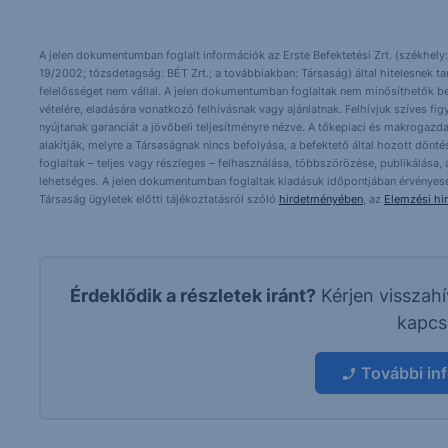
A jelen dokumentumban foglalt információk az Erste Befektetési Zrt. (székhely:
19/2002; tőzsdetagság: BÉT Zrt.; a továbbiakban: Társaság) által hitelesnek t
felelősséget nem vállal. A jelen dokumentumban foglaltak nem minősíthetők be
vételére, eladására vonatkozó felhívásnak vagy ajánlatnak. Felhívjuk szíves fig
nyújtanak garanciát a jövőbeli teljesítményre nézve. A tőkepiaci és makrogazd
alakítják, melyre a Társaságnak nincs befolyása, a befektető által hozott dö
foglaltak – teljes vagy részleges – felhasználása, többszörözése, publikálása,
lehetséges. A jelen dokumentumban foglaltak kiadásuk időpontjában érvényese
Társaság ügyletek előtti tájékoztatásról szóló
hirdetményében
, az
Elemzési hi
Érdeklődik a részletek iránt?
Kérjen visszah
kapcs
További in