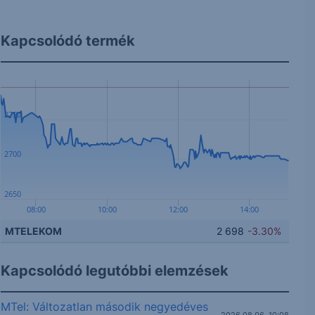
Kapcsolódó termék
2750
2700
2650
08:00
10:00
12:00
14:00
MTELEKOM
2 698
-3.30%
Kapcsolódó legutóbbi elemzések
MTel: Változatlan második negyedéves
2026.08.06. 10:08