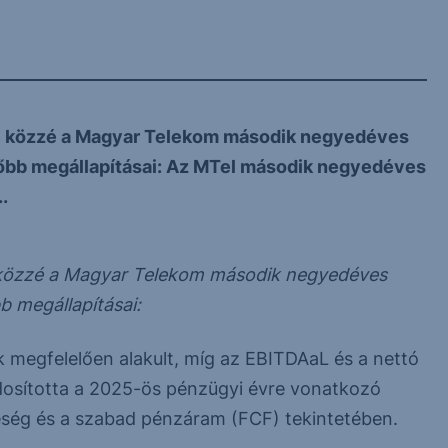
te közzé a Magyar Telekom második negyedéves
őbb megállapításai: Az MTel második negyedéves
.
e közzé a Magyar Telekom második negyedéves
 megállapításai:
 megfelelően alakult, míg az EBITDAaL és a nettó
osította a 2025-ös pénzügyi évre vonatkozó
reség és a szabad pénzáram (FCF) tekintetében.