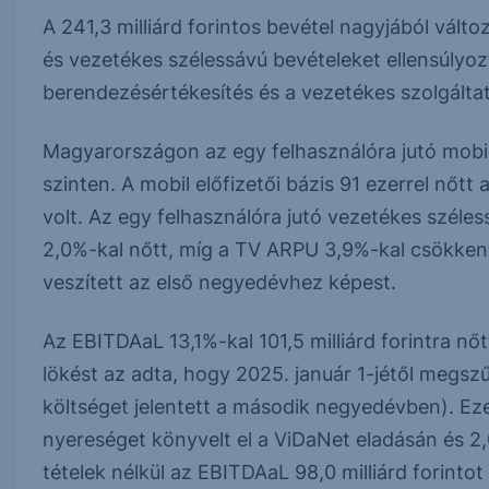
A 241,3 milliárd forintos bevétel nagyjából válto
és vezetékes szélessávú bevételeket ellensúlyo
berendezésértékesítés és a vezetékes szolgálta
Magyarországon az egy felhasználóra jutó mobil
szinten. A mobil előfizetői bázis 91 ezerrel nőtt
volt. Az egy felhasználóra jutó vezetékes szél
2,0%-kal nőtt, míg a TV ARPU 3,9%-kal csökkent
veszített az első negyedévhez képest.
Az EBITDAaL 13,1%-kal 101,5 milliárd forintra nőt
lökést az adta, hogy 2025. január 1-jétől megszű
költséget jelentett a második negyedévben). Ezen
nyereséget könyvelt el a ViDaNet eladásán és 2,0
tételek nélkül az EBITDAaL 98,0 milliárd forintot t