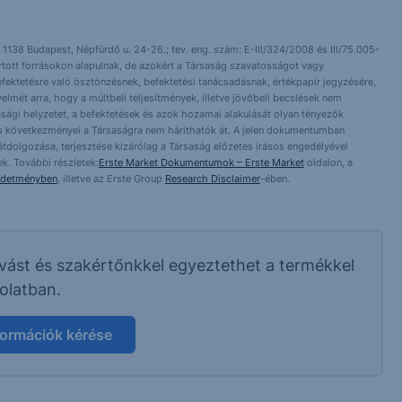
 1138 Budapest, Népfürdő u. 24-26.; tev. eng. szám: E-III/324/2008 és III/75.005-
artott forrásokon alapulnak, de azokért a Társaság szavatosságot vagy
fektetésre való ösztönzésnek, befektetési tanácsadásnak, értékpapír jegyzésére,
yelmét arra, hogy a múltbeli teljesítmények, illetve jövőbeli becslések nem
asági helyzetet, a befektetések és azok hozamai alakulását olyan tényezők
ntés következményei a Társaságra nem háríthatók át. A jelen dokumentumban
 átdolgozása, terjesztése kizárólag a Társaság előzetes írásos engedélyével
k. További részletek:
Erste Market Dokumentumok – Erste Market
oldalon, a
rdetményben
, illetve az Erste Group
Research Disclaimer
-ében.
ívást és szakértőnkkel egyeztethet a termékkel
olatban.
formációk kérése