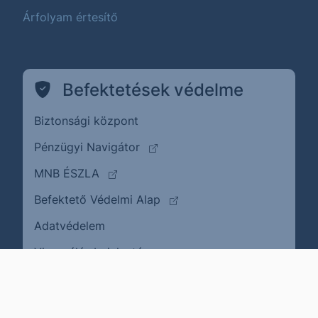
Árfolyam értesítő
Befektetések védelme
Biztonsági központ
(külső oldalra ugrik)
Pénzügyi Navigátor
(külső oldalra ugrik)
MNB ÉSZLA
(külső oldalra ugrik)
Befektető Védelmi Alap
Adatvédelem
(külső oldalra ugrik)
Visszaélés bejelentése