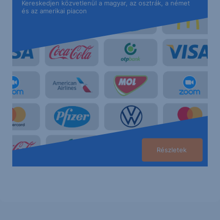
Kereskedjen közvetlenül a magyar, az osztrák, a német
és az amerikai piacon
Részletek