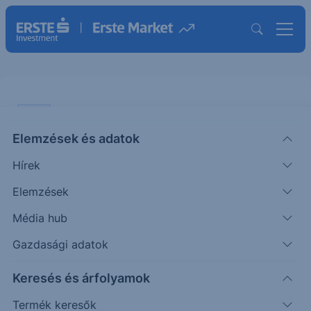
VIDEÓ
Elemzések és adatok
IRÁNI konfliktus - Honnan indult
Hírek
és MERRE TART?
Elemzések
VIDEÓ
Média hub
|
2026. március 3. 17:59
Gazdasági adatok
Keresés és árfolyamok
Pletser Tamással és Vincze Ádámmal az USA,
Izrael és Irán közötti konfliktust jártuk körbe –
Termék keresők