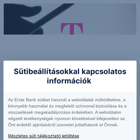
Sütibeállításokkal kapcsolatos
PIACI HÍREK
információk
MTel: Változatlan második negyedéves
eredmény
Az Erste Bank sütiket használ a weboldalak működtetése, a
könnyebb használat és megfelelő színvonal biztosítása és a
visszaélések megakadályozása érdekében. A weboldalon
végzett tevékenységek nyomon követésével kifejezetten az
2026. augusztus 6.
Önt érdeklő ajánlatokról üzenetet juttathatunk el Önnek.
Részletes süti tájékoztató letöltése