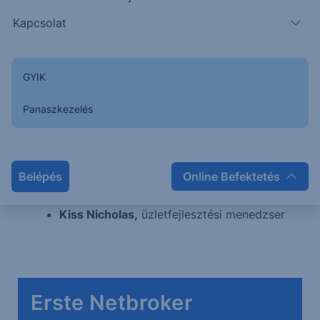
Kapcsolat
Olajpiaci hatásról röviden
A konfliktus háttere
Geopolitikai helyzet
GYIK
Gazdasági és piaci hatások
Piaci pozícionáltság
Panaszkezelés
Meghívott szakértőink:
Pletser Tamás
, olaj-és gázipari elemző
Belépés
Online Befektetés
Vincze Ádám,
portfólió menedzser
Kiss Nicholas,
üzletfejlesztési menedzser
Erste Netbroker