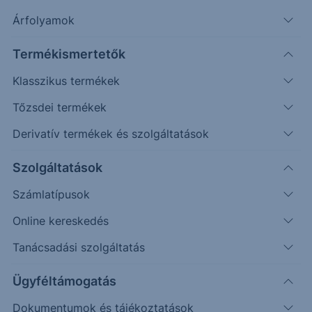
politikai, gazdasági és piaci szemszögből. Nézd
Árfolyamok
meg, hogyan hat mindez a globális helyzetre és a
befektetési környezetre.
Termékismertetők
Klasszikus termékek
Tőzsdei termékek
Derivatív termékek és szolgáltatások
Szolgáltatások
Számlatípusok
Online kereskedés
Meghallgathatod Spotify-on
Tanácsadási szolgáltatás
is!
https://open.spotify.com/episode/1eGAU97gswjf
cQkuMtYyxX?si=Bc91ywC9RB28UspjRmux_w
Ügyféltámogatás
Tematika:
Dokumentumok és tájékoztatások