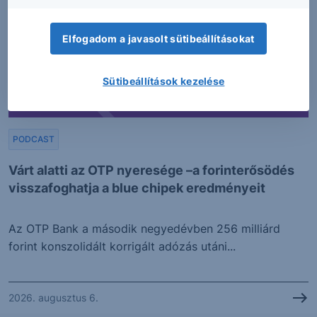
Elfogadom a javasolt sütibeállításokat
Sütibeállítások kezelése
PODCAST
Várt alatti az OTP nyeresége –a forinterősödés
visszafoghatja a blue chipek eredményeit
Az OTP Bank a második negyedévben 256 milliárd
forint konszolidált korrigált adózás utáni...
2026. augusztus 6.