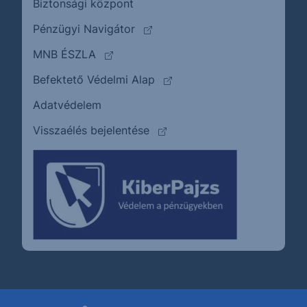
Biztonsági központ
(külső oldalra ugrik)
Pénzügyi Navigátor
(külső oldalra ugrik)
MNB ÉSZLA
(külső oldalra ugrik)
Befektető Védelmi Alap
Adatvédelem
(külső oldalra ugrik)
Visszaélés bejelentése