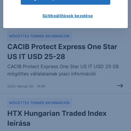
mögöttes vállalatainak piaci információi
Sütibeállítások kezelése
2025. február 28. 14:09
MÖGÖTTES TERMÉK INFORMÁCIÓK
CACIB Protect Express One Star
US IT USD 25-28
CACIB Protect Express One Star US IT USD 25-28
mögöttes vállalatainak piaci információi
2025. február 28. 14:09
MÖGÖTTES TERMÉK INFORMÁCIÓK
HTX Hungarian Traded Index
leírása