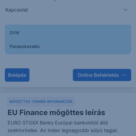
S&P ESG Global Macro (with
Kapcsolat
Bond and FX Momentum Signals)
Index
GYIK
Az index makroökonómiai és momentum (trend)
Panaszkezelés
indikátorok alapján allokálja kitettségét részvények,
kötvények és devizák között három fejlett régióban:
USA, Európa, Japán. A mögöttes vállalatok
kiválasztásánál ESG szűrőt alkalmaz.
Belépés
Online Befektetés
2025. június 2. 08:51
MÖGÖTTES TERMÉK INFORMÁCIÓK
EU Finance mögöttes leírás
EURO STOXX Banks Európai bankokból álló
szektorindex. Az index legnagyobb súlyú tagjai: