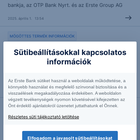
bankja, az OTP Bank Nyrt. és az Erste Group AG
2025. április 1. 13:54
MÖGÖTTES TERMÉK INFORMÁCIÓK
BNP Protect Express One Star EU
Sütibeállításokkal kapcsolatos
Industry EUR 25-28
információk
BNP Protect Express One Star EU Industry EUR 25-
28 mögöttes vállalatainak piaci információi
Az Erste Bank sütiket használ a weboldalak működtetése, a
könnyebb használat és megfelelő színvonal biztosítása és a
2025. február 28. 14:09
visszaélések megakadályozása érdekében. A weboldalon
végzett tevékenységek nyomon követésével kifejezetten az
Önt érdeklő ajánlatokról üzenetet juttathatunk el Önnek.
MÖGÖTTES TERMÉK INFORMÁCIÓK
Vontobel Express Note Pharma
Részletes süti tájékoztató letöltése
HUF 25-28
Elfogadom a javasolt sütibeállításokat
Vontobel Express Note Pharma HUF 25-28