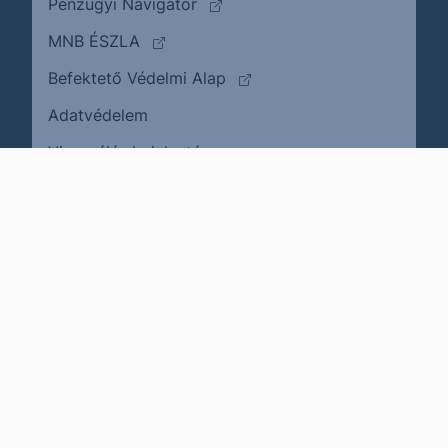
(külső oldalra ugrik)
Pénzügyi Navigátor
(külső oldalra ugrik)
MNB ÉSZLA
(külső oldalra ugrik)
Befektető Védelmi Alap
Adatvédelem
(külső oldalra ugrik)
Visszaélés bejelentése
Karrier