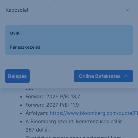
szegmensből, a maradék 4% nem került
Kapcsolat
kategorizálásra. Földrajzilag az Egyesült
Államok a legnagyobb piaca, az árbevétel
72%-át itt realizálja és mindössze 28%-ot
GYIK
tesz ki a nemzetközi forgalom.
A társaság piaci kapitalizációja 58 milliárd
Panaszkezelés
dollár.
Az üzleti év nem egyezik meg a naptári
évvel, jelenleg a 2026-os üzleti év második
Belépés
Online Befektetés
negyedéve zajlik, amelynek vége november
30.
Forward 2026 P/E: 13,7
Forward 2027 P/E: 11,9
Árfolyam:
https://www.bloomberg.com/quote/
A Bloomberg szerinti konszenzusos célár
267 dollár.