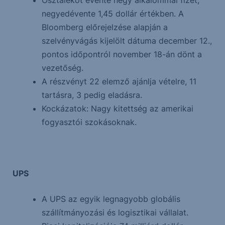
Osztalékot évente négy alkalommal fizet,
negyedévente 1,45 dollár értékben. A
Bloomberg előrejelzése alapján a
szelvényvágás kijelölt dátuma december 12.,
pontos időpontról november 18-án dönt a
vezetőség.
A részvényt 22 elemző ajánlja vételre, 11
tartásra, 3 pedig eladásra.
Kockázatok: Nagy kitettség az amerikai
fogyasztói szokásoknak.
UPS
A UPS az egyik legnagyobb globális
szállítmányozási és logisztikai vállalat.