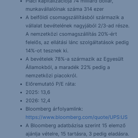
Piaci kapitalizációja 74 milliárd dollár,
munkavállalóinak száma 314 ezer
A belföldi csomagszállításból származik a
vállalat bevételének nagyjából 2/3-ad része.
A nemzetközi csomagszállítás 20%-ért
felelős, az ellátási lánc szolgáltatások pedig
14%-ot tesznek ki.
A bevételek 78%-a származik az Egyesült
Államokból, a maradék 22% pedig a
nemzetközi piacokról.
Előremutató P/E ráta:
2025: 13,6
2026: 12,4
Bloomberg árfolyamlink:
https://www.bloomberg.com/quote/UPS:US
A Bloomberg adatbázisa szerint 15 elemző
ajánlja vételre, 15 tartásra, 3 pedig eladásra.