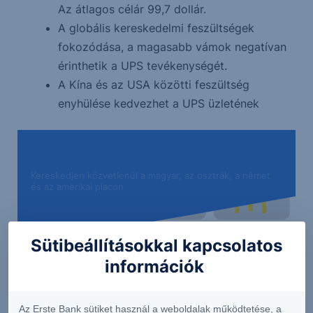
Az átlagos célár 99,7 dollár.
A globális kereskedelmi feszültségek
fokozódása, a magasabb vámok negatívan
érinthetik a UPS tevékenységét.
A Kína és az USA közötti feszültség
enyhülése kedvezhet a UPS üzletének
Kereskedjen közvetlenül a magyar, az osztrák, a német
és az amerikai piacon
Sütibeállításokkal kapcsolatos
információk
Az Erste Bank sütiket használ a weboldalak működtetése, a