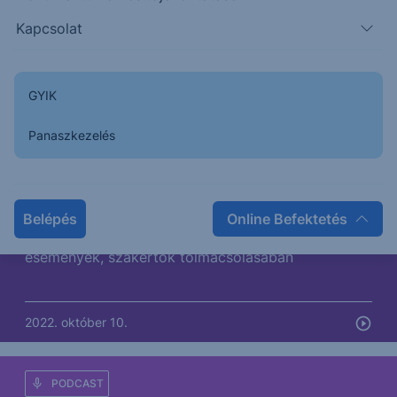
Kapcsolat
2022. október 12.
GYIK
PODCAST
Panaszkezelés
HotSpot piaci körkép -
Millásreggeli
Belépés
Online Befektetés
2022.10.10. Gyorsjelentések, gazdasági mutatók,
események, szakértők tolmácsolásában
2022. október 10.
PODCAST