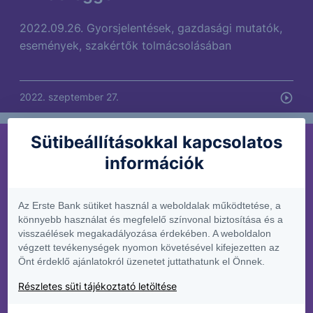
2022.09.26. Gyorsjelentések, gazdasági mutatók,
események, szakértők tolmácsolásában
2022. szeptember 27.
Sütibeállításokkal kapcsolatos
PODCAST
információk
Egyre közelebb a megoldás az
uniós pénzek ügyében
Az Erste Bank sütiket használ a weboldalak működtetése, a
könnyebb használat és megfelelő színvonal biztosítása és a
visszaélések megakadályozása érdekében. A weboldalon
Már hosszú ideje tartanak a tárgyalások a magyar
végzett tevékenységek nyomon követésével kifejezetten az
kormány és az Európai Bizottság között az uniós
Önt érdeklő ajánlatokról üzenetet juttathatunk el Önnek.
helyreállítási alap, illetve a kohéziós források
Részletes süti tájékoztató letöltése
kérdésében. A bizottság a hétvégén bejelentette,
hogy 7,5 milliárd eurónyi...