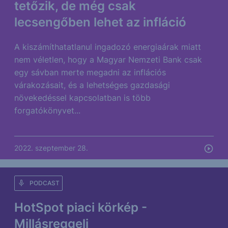
tetőzik, de még csak
lecsengőben lehet az infláció
A kiszámíthatatlanul ingadozó energiaárak miatt
nem véletlen, hogy a Magyar Nemzeti Bank csak
egy sávban merte megadni az inflációs
várakozásait, és a lehetséges gazdasági
növekedéssel kapcsolatban is több
forgatókönyvet...
2022. szeptember 28.
PODCAST
HotSpot piaci körkép -
Millásreggeli