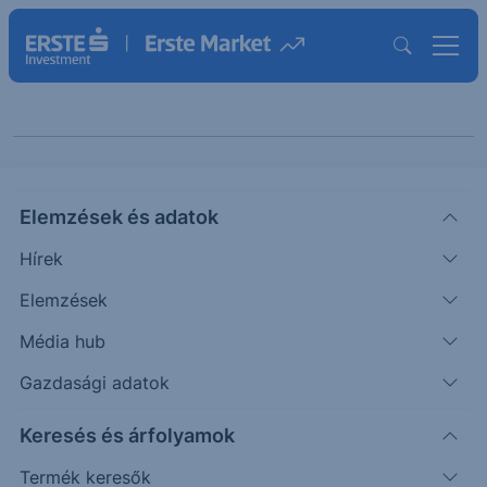
Cikkeink "Podcast"
Elemzések és adatok
témában
Hírek
Elemzések
PODCAST
Média hub
HotSpot piaci körkép -
Gazdasági adatok
Millásreggeli
Keresés és árfolyamok
2022.10.17. Gyorsjelentések, gazdasági mutatók,
Termék keresők