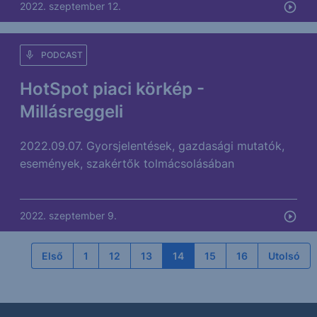
2022. szeptember 12.
PODCAST
HotSpot piaci körkép -
Millásreggeli
2022.09.07. Gyorsjelentések, gazdasági mutatók,
események, szakértők tolmácsolásában
2022. szeptember 9.
Első
1
12
13
14
15
16
Utolsó