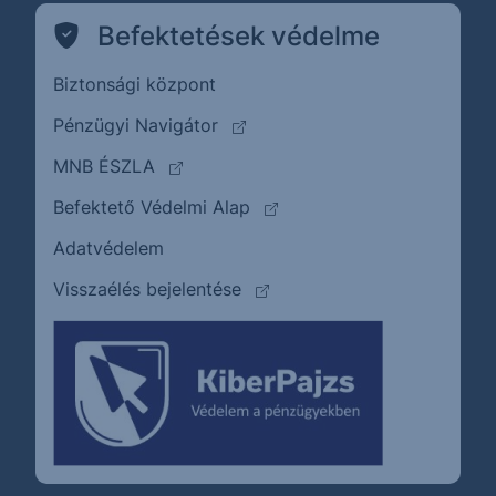
Befektetések védelme
Biztonsági központ
(külső oldalra ugrik)
Pénzügyi Navigátor
(külső oldalra ugrik)
MNB ÉSZLA
(külső oldalra ugrik)
Befektető Védelmi Alap
Adatvédelem
(külső oldalra ugrik)
Visszaélés bejelentése