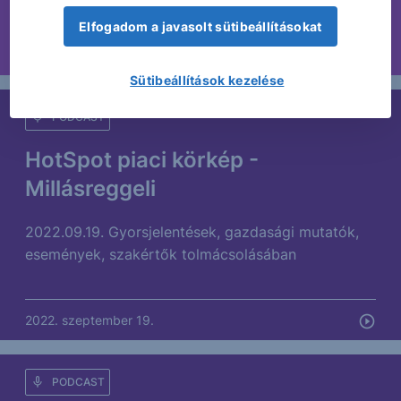
Elfogadom a javasolt sütibeállításokat
2022. szeptember 21.
Sütibeállítások kezelése
PODCAST
HotSpot piaci körkép -
Millásreggeli
2022.09.19. Gyorsjelentések, gazdasági mutatók,
események, szakértők tolmácsolásában
2022. szeptember 19.
PODCAST