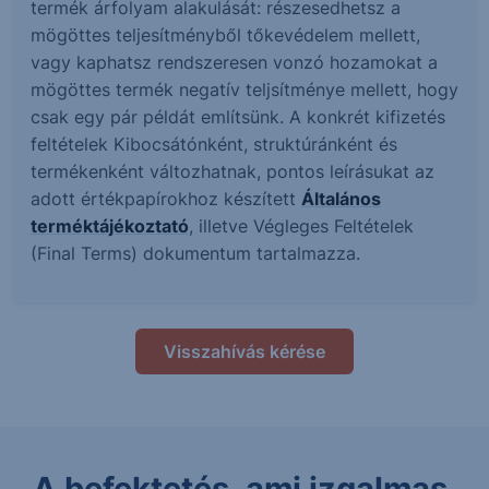
termék árfolyam alakulását: részesedhetsz a
mögöttes teljesítményből tőkevédelem mellett,
vagy kaphatsz rendszeresen vonzó hozamokat a
mögöttes termék negatív teljsítménye mellett, hogy
csak egy pár példát említsünk. A konkrét kifizetés
feltételek Kibocsátónként, struktúránként és
termékenként változhatnak, pontos leírásukat az
adott értékpapírokhoz készített
Általános
terméktájékoztató
, illetve Végleges Feltételek
(Final Terms) dokumentum tartalmazza.
Visszahívás kérése
A befektetés, ami izgalmas.