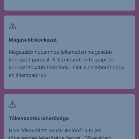
Magasabb kockázat
Magasabb hozamhoz jellemzően magasabb
kockázat párosul. A Strukturált Értékpapírok
kockázatosabb termékek, mint a bankbetét vagy
az állampapírok
Tőkevesztés lehetősége
Nem tőkevédett konstrukciónál a teljes
tőkevesztés lehetősége fennáll. Tőkevédett