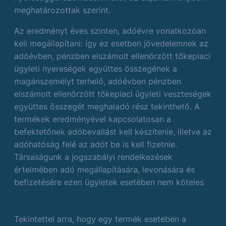
meghatározottak szerint.
Az eredményt éves szinten, adóévre vonatkozóan
kell megállapítani: így ez esetben jövedelemnek az
adóévben, pénzben elszámolt ellenőrzött tőkepiaci
ügyleti nyereségek együttes összegének a
magánszemélyt terhelő, adóévben pénzben
elszámolt ellenőrzött tőkepiaci ügyleti veszteségek
együttes összegét meghaladó rész tekinthető. A
termékek eredményével kapcsolatosan a
befektetőnek adóbevallást kell készítenie, illetve az
adóhatóság felé az adót be is kell fizetnie.
Társaságunk a jogszabályi rendelkezések
értelmében adó megállapítására, levonására és
befizetésére ezen ügyletek esetében nem köteles
Tekintettel arra, hogy egy termék esetében a