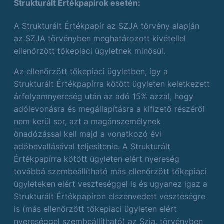
Strukturált Értékpapírok esetén:
A Strukturált Értékpapír az SZJA törvény alapján
az SZJA törvényben meghatározott kivétellel
ellenőrzött tőkepiaci ügyletnek minősül.
Az ellenőrzött tőkepiaci ügyletben, így a
Strukturált Értékpapírra kötött ügyleten keletkezett
árfolyamnyereség után az adó 15% azzal, hogy
adólevonásra és megállapításra a kifizető részéről
nem kerül sor, azt a magánszemélynek
önadózással kell majd a vonatkozó évi
adóbevallásával teljesítenie. A Strukturált
Értékpapírra kötött ügyleten elért nyereség
továbbá szembeállítható más ellenőrzött tőkepiaci
ügyleteken elért veszteséggel is és ugyanez igaz a
Strukturált Értékpapíron elszenvedett veszteségre
is (más ellenőrzött tőkepiaci ügyleten elért
nyereséggel szembeállítható) az Szja. törvényben