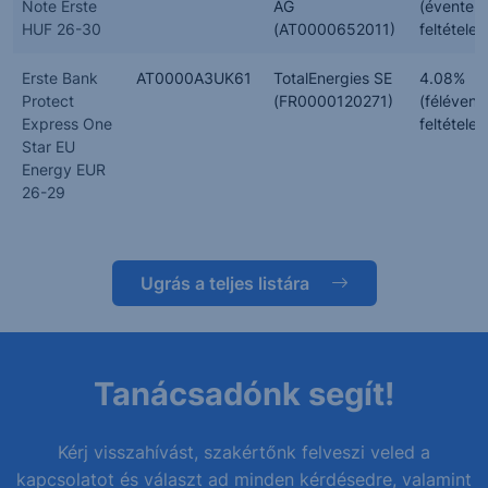
Note Erste
AG
(évente,
HUF 26-30
(AT0000652011)
feltételes
Erste Bank
AT0000A3UK61
TotalEnergies SE
4.08%
Protect
(FR0000120271)
(félévent
Express One
feltételes
Star EU
Energy EUR
26-29
Ugrás a teljes listára
Tanácsadónk segít!
Kérj visszahívást, szakértőnk felveszi veled a
kapcsolatot és választ ad minden kérdésedre, valamint