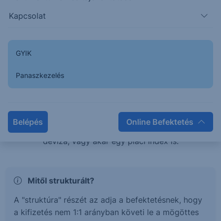
teljesítménye esetén is pozitív hozamban
Kapcsolat
részesülhetsz, vagy éppen tőkevédelem mellett érhetsz
el magasabb hozamokat.
GYIK
Mi az a Strukturált értékpapír?
Panaszkezelés
A strukturált értékpapírok olyan befektetési termékek,
melyek hozama és kockázata egy mögöttes
termékhez, vagy termékek kosarához kötött. Ez a
Belépés
Online Befektetés
mögöttes termék lehet részvény, kötvény, árucikk,
deviza, vagy akár egy piaci index is.
Mitől strukturált?
A "struktúra" részét az adja a befektetésnek, hogy
a kifizetés nem 1:1 arányban követi le a mögöttes