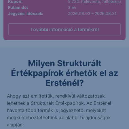
Kupon:
5.73% (félévente, feltételes)
Futamidő:
3 év
Jegyzési időszak:
2026.08.03 – 2026.08.31.
További információ a termékről
Milyen Strukturált
Értékpapírok érhetők el az
Ersténél?
Ahogy azt említettük, rendkívül változatosak
lehetnek a Strukturált Értékpapírok. Az Ersténél
havonta több termék is jegyezhető, melyeket
megkülönböztethetünk az alábbi tulajdonságok
alapján: