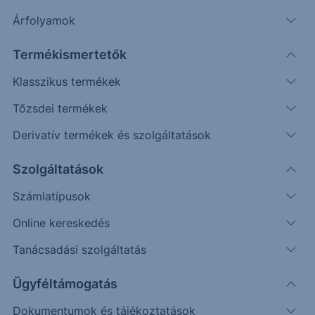
Árfolyamok
Termékismertetők
Klasszikus termékek
Tőzsdei termékek
Derivatív termékek és szolgáltatások
Védelmi mechanizmussal
rendelkező egyedi befektetési
Szolgáltatások
lehetőséget keresel?
Számlatípusok
Online kereskedés
Az Erste Strukturált Értékpapír kínálatával különböző
piaci helyzetekre találhatsz megfelelő befektetési
Tanácsadási szolgáltatás
lehetőséget.
Ügyféltámogatás
A havonta érkező termékek között találsz olyat, ahol a
Dokumentumok és tájékoztatások
kiválasztott mögöttes piac vagy termékek negatív