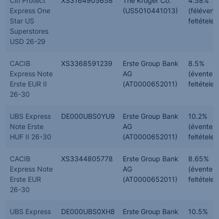
Citi Protect
XS3164905658
The Kroger Co.
4.58%
Express One
(US5010441013)
(félévent
Star US
feltételes
Superstores
USD 26-29
CACIB
XS3368591239
Erste Group Bank
8.5%
Express Note
AG
(évente,
Erste EUR II
(AT0000652011)
feltételes
26-30
UBS Express
DE000UBS0YU9
Erste Group Bank
10.2%
Note Erste
AG
(évente,
HUF II 26-30
(AT0000652011)
feltételes
CACIB
XS3344805778
Erste Group Bank
8.65%
Express Note
AG
(évente,
Erste EUR
(AT0000652011)
feltételes
26-30
UBS Express
DE000UBS0XH8
Erste Group Bank
10.5%