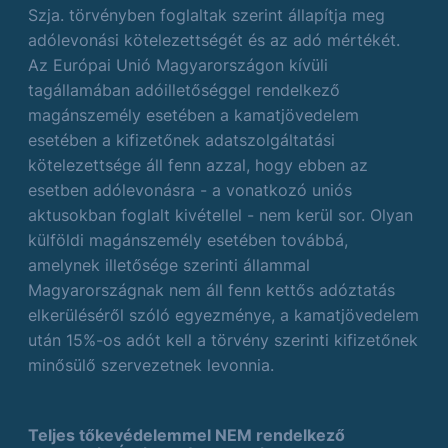
Szja. törvényben foglaltak szerint állapítja meg
adólevonási kötelezettségét és az adó mértékét.
Az Európai Unió Magyarországon kívüli
tagállamában adóilletőséggel rendelkező
magánszemély esetében a kamatjövedelem
esetében a kifizetőnek adatszolgáltatási
kötelezettsége áll fenn azzal, hogy ebben az
esetben adólevonásra - a vonatkozó uniós
aktusokban foglalt kivétellel - nem kerül sor. Olyan
külföldi magánszemély esetében továbbá,
amelynek illetősége szerinti állammal
Magyarországnak nem áll fenn kettős adóztatás
elkerüléséről szóló egyezménye, a kamatjövedelem
után 15%-os adót kell a törvény szerinti kifizetőnek
minősülő szervezetnek levonnia.
Teljes tőkevédelemmel NEM rendelkező