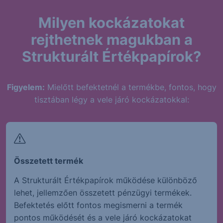
Milyen kockázatokat
rejthetnek magukban a
Strukturált Értékpapírok?
Figyelem:
Mielőtt befektetnél a termékbe, fontos, hogy
tisztában légy a vele járó kockázatokkal:
Összetett termék
A Strukturált Értékpapírok működése különböző
lehet, jellemzően összetett pénzügyi termékek.
Befektetés előtt fontos megismerni a termék
pontos működését és a vele járó kockázatokat