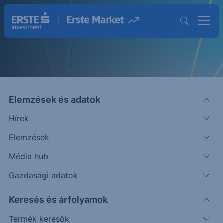
Elemzések és adatok
Hírek
Elemzések
Strukturált Értékpapírok
Média hub
Magasabb hozam lehetősége egyedi
Gazdasági adatok
befektetésekkel
Keresés és árfolyamok
Termék keresők