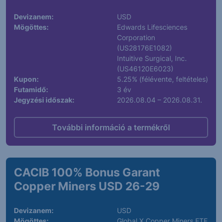
Devizanem:
USD
Mögöttes:
Edwards Lifesciences
Corporation
(US28176E1082)
Intuitive Surgical, Inc.
(US46120E6023)
Kupon:
5.25% (félévente, feltételes)
Futamidő:
3 év
Jegyzési időszak:
2026.08.04 – 2026.08.31.
További információ a termékről
CACIB 100% Bonus Garant
Copper Miners USD 26-29
Devizanem:
USD
Mögöttes:
Global X Copper Miners ETF