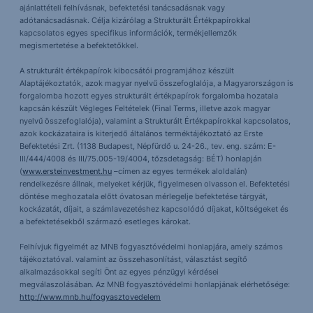
ajánlattételi felhívásnak, befektetési tanácsadásnak vagy
adótanácsadásnak. Célja kizárólag a Strukturált Értékpapírokkal
kapcsolatos egyes specifikus információk, termékjellemzők
megismertetése a befektetőkkel.
A strukturált értékpapírok kibocsátói programjához készült
Alaptájékoztatók, azok magyar nyelvű összefoglalója, a Magyarországon is
forgalomba hozott egyes strukturált értékpapírok forgalomba hozatala
kapcsán készült Végleges Feltételek (Final Terms, illetve azok magyar
nyelvű összefoglalója), valamint a Strukturált Értékpapírokkal kapcsolatos,
azok kockázataira is kiterjedő általános terméktájékoztató az Erste
Befektetési Zrt. (1138 Budapest, Népfürdő u. 24-26., tev. eng. szám: E-
III/444/4008 és III/75.005-19/4004, tőzsdetagság: BÉT) honlapján
(
www.ersteinvestment.hu
–címen az egyes termékek aloldalán)
rendelkezésre állnak, melyeket kérjük, figyelmesen olvasson el. Befektetési
döntése meghozatala előtt óvatosan mérlegelje befektetése tárgyát,
kockázatát, díjait, a számlavezetéshez kapcsolódó díjakat, költségeket és
a befektetésekből származó esetleges károkat.
Felhívjuk figyelmét az MNB fogyasztóvédelmi honlapjára, amely számos
tájékoztatóval. valamint az összehasonlítást, választást segítő
alkalmazásokkal segíti Önt az egyes pénzügyi kérdései
megválaszolásában. Az MNB fogyasztóvédelmi honlapjának elérhetősége:
http://www.mnb.hu/fogyasztovedelem