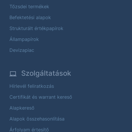
Tőzsdei termékek
Befektetési alapok
Strukturált értékpapírok
Állampapírok
Devizapiac
Szolgáltatások
Hírlevél feliratkozás
Certifikát és warrant kereső
Alapkereső
Alapok összehasonlítása
Árfolyam értesítő