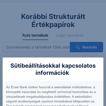
Korábbi Strukturált
Értékpapírok
Futó termékek
Lejárt termékek
Keresés
Sütibeállításokkal kapcsolatos
Megnevezés
ISIN
Mögöttes termék
Kupon
információk
ErsteBank
AT0000A3VVT6
Siemens AG
4.56%
Protect
(DE0007236101)
(félévent
Express
feltételes
Az Erste Bank sütiket használ a weboldalak működtetése, a
OneStar
könnyebb használat és megfelelő színvonal biztosítása és a
Smart
visszaélések megakadályozása érdekében. A weboldalon
Infrastructure
végzett tevékenységek nyomon követésével kifejezetten az
EUR 26-29
Önt érdeklő ajánlatokról üzenetet juttathatunk el Önnek.