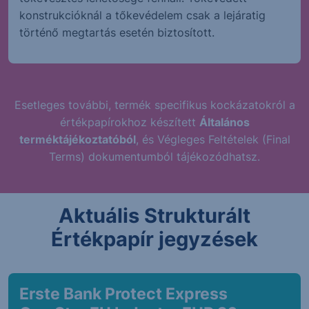
konstrukcióknál a tőkevédelem csak a lejáratig
történő megtartás esetén biztosított.
Esetleges további, termék specifikus kockázatokról a
értékpapírokhoz készített
Általános
terméktájékoztatóból
, és Végleges Feltételek (Final
Terms) dokumentumból tájékozódhatsz.
Aktuális Strukturált
Értékpapír jegyzések
Erste Bank Protect Express