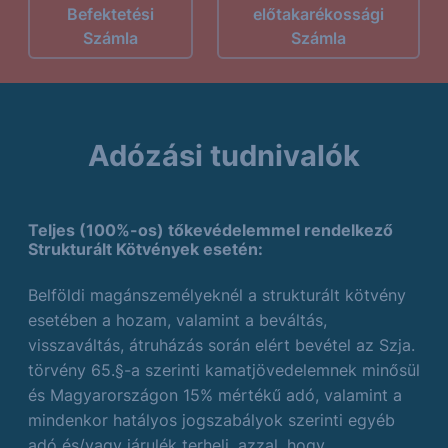
Befektetési
előtakarékossági
Számla
Számla
Adózási tudnivalók
Teljes (100%-os) tőkevédelemmel rendelkező
Strukturált Kötvények esetén:
Belföldi magánszemélyeknél a strukturált kötvény
esetében a hozam, valamint a beváltás,
visszaváltás, átruházás során elért bevétel az Szja.
törvény 65.§-a szerinti kamatjövedelemnek minősül
és Magyarországon 15% mértékű adó, valamint a
mindenkor hatályos jogszabályok szerinti egyéb
adó és/vagy járulék terheli, azzal, hogy