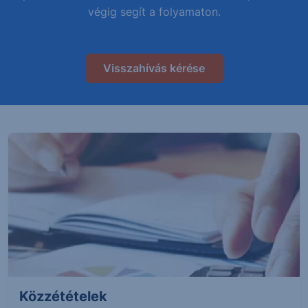
végig segít a folyamaton.
Visszahívás kérése
Közzétételek