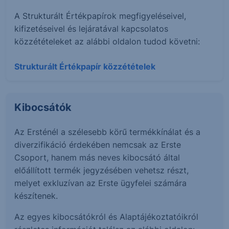
A Strukturált Értékpapírok megfigyeléseivel,
kifizetéseivel és lejáratával kapcsolatos
közzétételeket az alábbi oldalon tudod követni:
Strukturált Értékpapír közzétételek
Kibocsátók
Az Ersténél a szélesebb körű termékkínálat és a
diverzifikáció érdekében nemcsak az Erste
Csoport, hanem más neves kibocsátó által
előállított termék jegyzésében vehetsz részt,
melyet exkluzívan az Erste ügyfelei számára
készítenek.
Az egyes kibocsátókról és Alaptájékoztatóikról