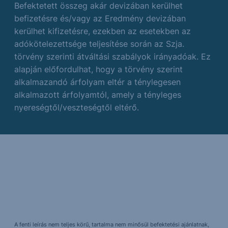
Befektetett összeg akár devizában kerülhet
befizetésre és/vagy az Eredmény devizában
kerülhet kifizetésre, ezekben az esetekben az
adókötelezettsége teljesítése során az Szja.
törvény szerinti átváltási szabályok irányadóak. Ez
alapján előfordulhat, hogy a törvény szerint
alkalmazandó árfolyam eltér a ténylegesen
alkalmazott árfolyamtól, amely a tényleges
nyereségtől/veszteségtől eltérő.
A fenti leírás nem teljes körű, tartalma nem minősül befektetési ajánlatnak,