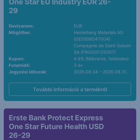
One Star EU Industry EUR 26-
29
Devizanem:
EUR
Mögöttes:
Heidelberg Materials AG
(DE0006047004)
Compagnie de Saint Gobain
SA (FR0000125007)
Kupon:
4.9% (félévente, feltételes)
Futamidő:
3 év
Jegyzési időszak:
2026.08.04 – 2026.08.31.
További információ a termékről
Erste Bank Protect Express
One Star Future Health USD
26-29