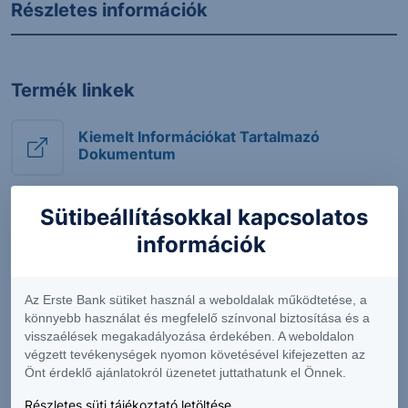
Részletes információk
Termék linkek
Kiemelt Információkat Tartalmazó
Dokumentum
Sütibeállításokkal kapcsolatos
Letölthető dokumentumok
információk
Ügyféltájékoztató
Az Erste Bank sütiket használ a weboldalak működtetése, a
könnyebb használat és megfelelő színvonal biztosítása és a
visszaélések megakadályozása érdekében. A weboldalon
Protect Express általános terméktájékoztató
végzett tevékenységek nyomon követésével kifejezetten az
Önt érdeklő ajánlatokról üzenetet juttathatunk el Önnek.
Strukturált értékpapírok - Általános
Részletes süti tájékoztató letöltése