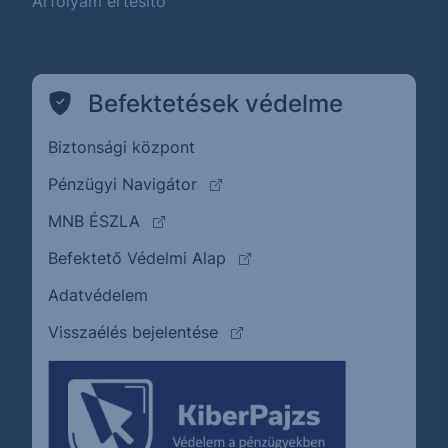
Árfolyam értesítő
Befektetések védelme
Biztonsági központ
(külső oldalra ugrik)
Pénzügyi Navigátor
(külső oldalra ugrik)
MNB ÉSZLA
(külső oldalra ugrik)
Befektető Védelmi Alap
Adatvédelem
(külső oldalra ugrik)
Visszaélés bejelentése