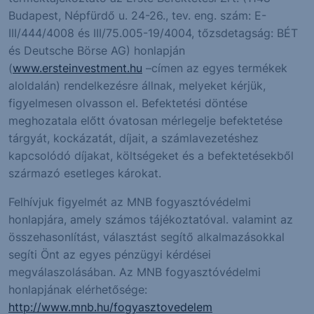
Budapest, Népfürdő u. 24-26., tev. eng. szám: E-
III/444/4008 és III/75.005-19/4004, tőzsdetagság: BÉT
és Deutsche Börse AG) honlapján
(
www.ersteinvestment.hu
–címen az egyes termékek
aloldalán) rendelkezésre állnak, melyeket kérjük,
figyelmesen olvasson el. Befektetési döntése
meghozatala előtt óvatosan mérlegelje befektetése
tárgyát, kockázatát, díjait, a számlavezetéshez
kapcsolódó díjakat, költségeket és a befektetésekből
származó esetleges károkat.
Felhívjuk figyelmét az MNB fogyasztóvédelmi
honlapjára, amely számos tájékoztatóval. valamint az
összehasonlítást, választást segítő alkalmazásokkal
segíti Önt az egyes pénzügyi kérdései
megválaszolásában. Az MNB fogyasztóvédelmi
honlapjának elérhetősége:
http://www.mnb.hu/fogyasztovedelem