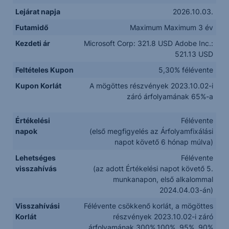
Lejárat napja
2026.10.03.
Futamidő
Maximum Maximum 3 év
Kezdeti ár
Microsoft Corp: 321.8 USD Adobe Inc.:
521.13 USD
Feltételes Kupon
5,30% félévente
Kupon Korlát
A mögöttes részvények 2023.10.02-i
záró árfolyamának 65%-a
Értékelési
Félévente
napok
(első megfigyelés az Árfolyamfixálási
napot követő 6 hónap múlva)
Lehetséges
Félévente
visszahívás
(az adott Értékelési napot követő 5.
munkanapon, első alkalommal
2024.04.03-án)
Visszahívási
Félévente csökkenő korlát, a mögöttes
Korlát
részvények 2023.10.02-i záró
árfolyamának 300%,100%, 95%, 90%