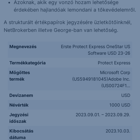
Azoknak, akik egy vonzó hozam lehetősége
érdekében hajlandóak lemondani a tőkevédelemről.
A strukturált értékpapírok jegyzésére üzletkötőinknél,
NetBrokerben illetve George-ban van lehetőség.
Megnevezés
Erste Protect Express OneStar US
Software USD 23-26
Termékkategória
Protect Express
Mögöttes
Microsoft Corp
termék
(US5949181045)Adobe Inc.
(US00724F1...
Devizanem
USD
Névérték
1000 USD
Jegyzési
2023.09.01. – 2023.09.29.
időszak
Kibocsátás
2023.10.03.
dátuma