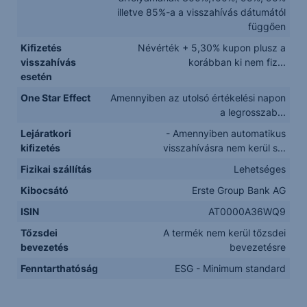
illetve 85%-a a visszahívás dátumától
függően
Kifizetés
Névérték + 5,30% kupon plusz a
visszahívás
korábban ki nem fiz...
esetén
One Star Effect
Amennyiben az utolsó értékelési napon
a legrosszab...
Lejáratkori
- Amennyiben automatikus
kifizetés
visszahívásra nem kerül s...
Fizikai szállítás
Lehetséges
Kibocsátó
Erste Group Bank AG
ISIN
AT0000A36WQ9
Tőzsdei
A termék nem kerül tőzsdei
bevezetés
bevezetésre
Fenntarthatóság
ESG - Minimum standard