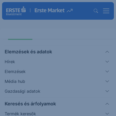
Elemzések és adatok
Hírek
Elemzések
Erste Protect Express OneStar US
Software USD 23-26
Média hub
Gazdasági adatok
ISIN: AT0000A36WQ9
Keresés és árfolyamok
Termék működését szemléltető grafikon
Termék keresők