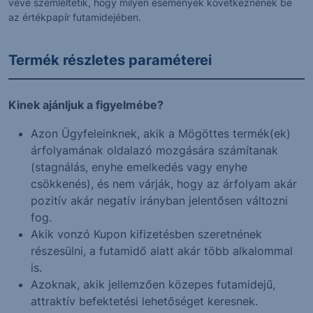
véve szemléltetik, hogy milyen események következnének be
az értékpapír futamidejében.
Termék részletes paraméterei
Kinek ajánljuk a figyelmébe?
Azon Ügyfeleinknek, akik a Mögöttes termék(ek)
árfolyamának oldalazó mozgására számítanak
(stagnálás, enyhe emelkedés vagy enyhe
csökkenés), és nem várják, hogy az árfolyam akár
pozitív akár negatív irányban jelentősen változni
fog.
Akik vonzó Kupon kifizetésben szeretnének
részesülni, a futamidő alatt akár több alkalommal
is.
Azoknak, akik jellemzően közepes futamidejű,
attraktív befektetési lehetőséget keresnek.