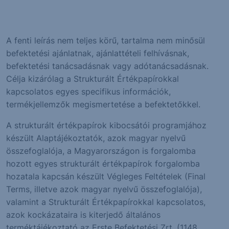
A fenti leírás nem teljes körű, tartalma nem minősül
befektetési ajánlatnak, ajánlattételi felhívásnak,
befektetési tanácsadásnak vagy adótanácsadásnak.
Célja kizárólag a Strukturált Értékpapírokkal
kapcsolatos egyes specifikus információk,
termékjellemzők megismertetése a befektetőkkel.
A strukturált értékpapírok kibocsátói programjához
készült Alaptájékoztatók, azok magyar nyelvű
összefoglalója, a Magyarországon is forgalomba
hozott egyes strukturált értékpapírok forgalomba
hozatala kapcsán készült Végleges Feltételek (Final
Terms, illetve azok magyar nyelvű összefoglalója),
valamint a Strukturált Értékpapírokkal kapcsolatos,
azok kockázataira is kiterjedő általános
terméktájékoztató az Erste Befektetési Zrt. (1148