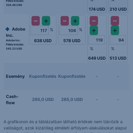
Példa indulás:
328.48 USD
174
USD
210
USD
Adobe
%
%
Inc.
638
USD
578
USD
Adobe Inc.
Példa indulás:
%
%
545.23 USD
649
USD
513
USD
K
E
Esemény
Kuponfizetés
Kuponfizetés
-
-
Cash-
265,0 USD
265,0 USD
-
-
flow
A grafikonon és a táblázatban látható értékek nem tükrözik a
valóságot, azok kizárólag elméleti árfolyam-alakulásokat alapul