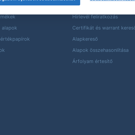
mékek
Szolgáltatáso
ermékek
Hírlevél feliratkozás
i alapok
Certifikát és warrant keres
 értékpapírok
Alapkereső
ok
Alapok összehasonlítása
Árfolyam értesítő