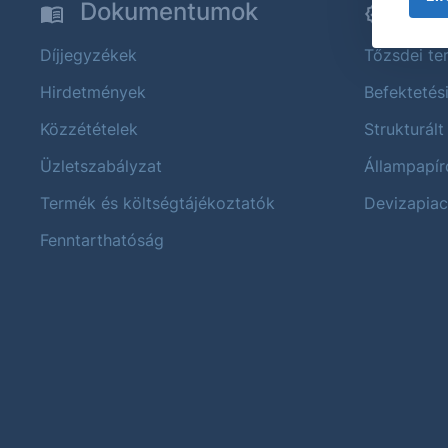
Dokumentumok
Ter
Díjjegyzékek
Tőzsdei t
Hirdetmények
Befektetés
Közzétételek
Strukturált
Üzletszabályzat
Állampapír
Termék és költségtájékoztatók
Devizapiac
Fenntarthatóság