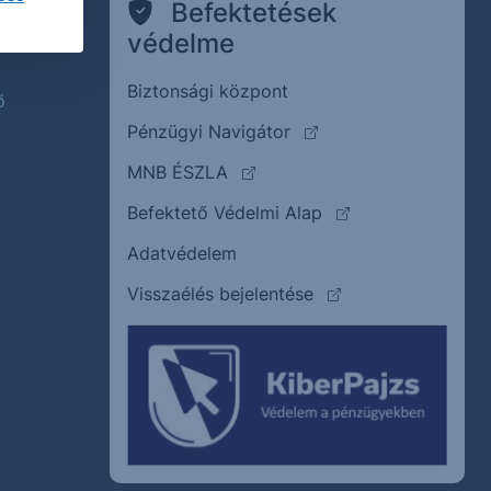
k
Befektetések
védelme
Biztonsági központ
ő
(külső oldalra ugrik)
Pénzügyi Navigátor
(külső oldalra ugrik)
MNB ÉSZLA
(külső oldalra ugrik
Befektető Védelmi Alap
Adatvédelem
(külső oldalra ugrik)
Visszaélés bejelentése