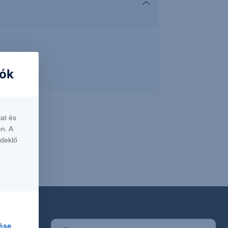
iók
at és
n. A
rdeklő
lése