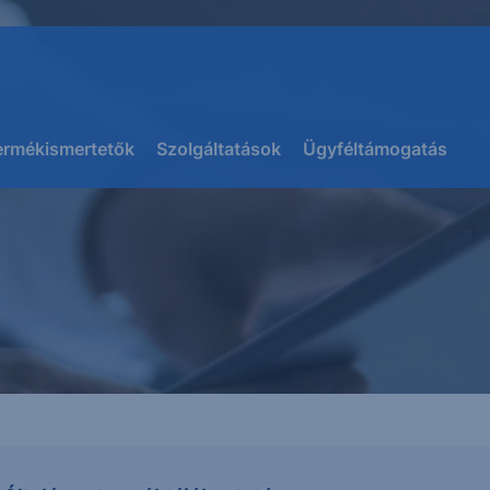
ermékismertetők
Szolgáltatások
Ügyféltámogatás