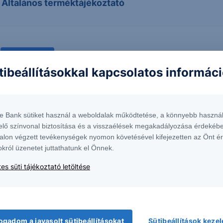
- Általános terméktájékoztató
Letöltés
tibeállításokkal kapcsolatos informác
te Bank sütiket használ a weboldalak működtetése, a könnyebb használ
Dokumentumok keresése
elő színvonal biztosítása és a visszaélések megakadályozása érdekébe
alon végzett tevékenységek nyomon követésével kifejezetten az Önt é
okról üzenetet juttathatunk el Önnek.
es süti tájékoztató letöltése
ogadom a javasolt sütibeállításokat
Sütibeállítások keze