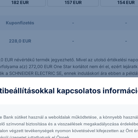
182
EUR
157
EUR
154
EUR
Kuponfizetés
-
-
228,0 EUR
-
-
 EUR névértékű termék jegyezhető. Mivel az utolsó értékelési napon
lyama a(z) 272,00 EUR One Star korlátot nem éri el, ezért lejáratko
 termék a SCHNEIDER ELECTRIC SE, ennek induláskori ára ebben a péld
m utáni maradványérték pedig 271,4 EUR, ami a rosszabbul teljesítő 
tibeállításokkal kapcsolatos informác
k a valóságot, azok kizárólag elméleti árfolyam-alakulásokat alapul
te Bank sütiket használ a weboldalak működtetése, a könnyebb használ
elő színvonal biztosítása és a visszaélések megakadályozása érdekébe
alon végzett tevékenységek nyomon követésével kifejezetten az Önt é
okról üzenetet juttathatunk el Önnek.