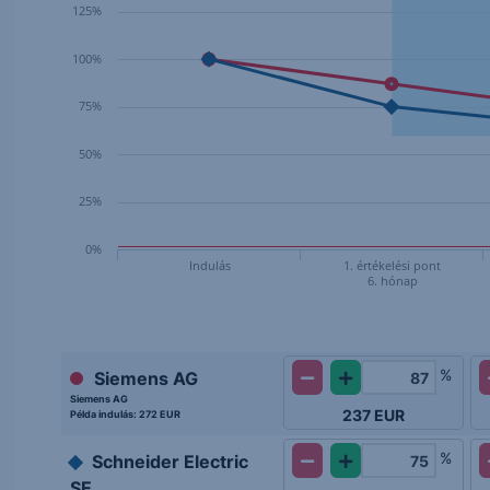
125%
100%
75%
50%
25%
0%
Indulás
1. értékelési pont
6. hónap
%
Siemens AG
Siemens AG
237
EUR
Példa indulás:
272 EUR
%
Schneider Electric
SE