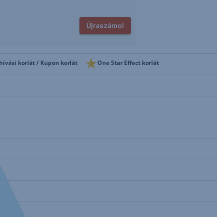
Újraszámol
hívási korlát / Kupon korlát
One Star Effect korlát