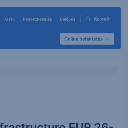
Kereső
GYIK
Panaszkezelés
Belépés
Online befektetés
frastructure EUR 26-