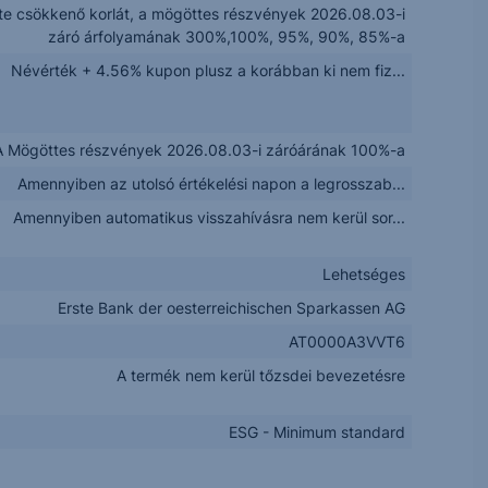
te csökkenő korlát, a mögöttes részvények 2026.08.03-i
záró árfolyamának 300%,100%, 95%, 90%, 85%-a
Névérték + 4.56% kupon plusz a korábban ki nem fiz...
A Mögöttes részvények 2026.08.03-i záróárának 100%-a
Amennyiben az utolsó értékelési napon a legrosszab...
Amennyiben automatikus visszahívásra nem kerül sor...
Lehetséges
Erste Bank der oesterreichischen Sparkassen AG
AT0000A3VVT6
A termék nem kerül tőzsdei bevezetésre
ESG - Minimum standard