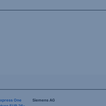
Express One
Siemens AG
ucture EUR 26-