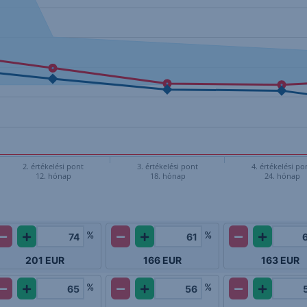
2. értékelési pont
3. értékelési pont
4. értékelési po
12. hónap
18. hónap
24. hónap
%
%
201
EUR
166
EUR
163
EUR
%
%