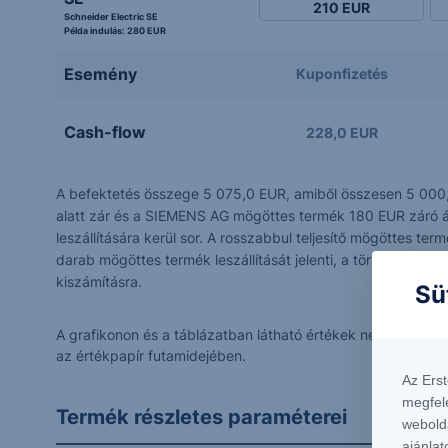
210
EUR
Schneider Electric SE
Példa indulás:
280 EUR
Esemény
Kuponfizetés
Cash-flow
228,0 EUR
A befektetés összege 5 075,0 EUR, amiből összesen 5 000,0
alatt zár és a SIEMENS AG mögöttes termék 180 EUR záró árfo
leszállítására kerül sor. A rosszabbul teljesítő mögöttes
darab mögöttes termék leszállítását jelenti, a törtdarabszá
kiszámításra.
Sü
A grafikonon és a táblázatban látható értékek nem tükrözi
az értékpapír futamidejében.
Az Ers
megfel
Termék részletes paraméterei
webold
ajánlat