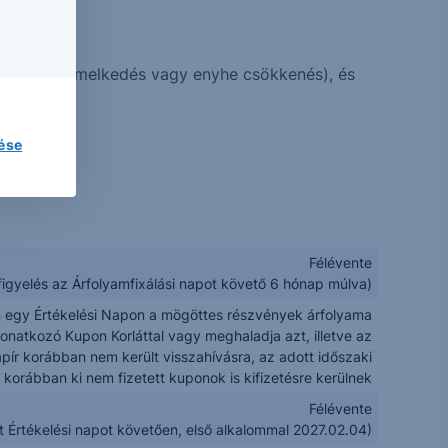
s, enyhe emelkedés vagy enyhe csökkenés), és
lése
Félévente
figyelés az Árfolyamfixálási napot követő 6 hónap múlva)
egy Értékelési Napon a mögöttes részvények árfolyama
onatkozó Kupon Korláttal vagy meghaladja azt, illetve az
pír korábban nem került visszahívásra, az adott időszaki
a korábban ki nem fizetett kuponok is kifizetésre kerülnek
Félévente
t Értékelési napot követően, első alkalommal 2027.02.04)