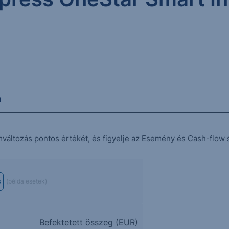
n
mváltozás pontos értékét, és figyelje az Esemény és Cash-flow 
s
(példa esetek)
Befektetett összeg (
EUR
)