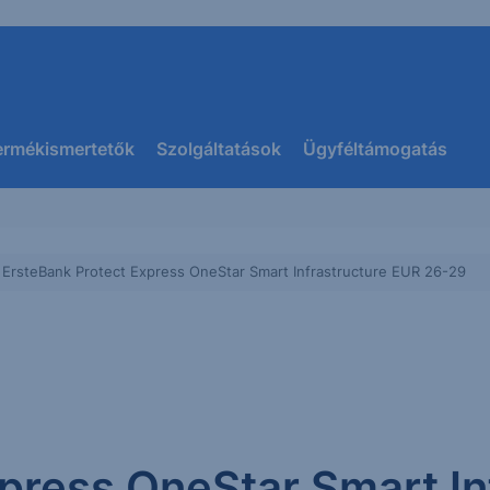
ermékismertetők
Szolgáltatások
Ügyféltámogatás
ErsteBank Protect Express OneStar Smart Infrastructure EUR 26-29
press OneStar Smart In