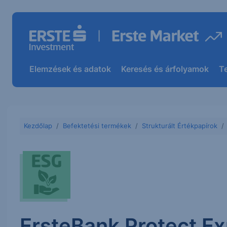
Elemzések és adatok
Keresés és árfolyamok
T
Kezdőlap
Befektetési termékek
Strukturált Értékpapírok
ErsteBank Protect Ex