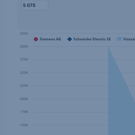
325%
Siemens AG
Schneider Electric SE
Vissza
300%
275%
250%
225%
200%
175%
150%