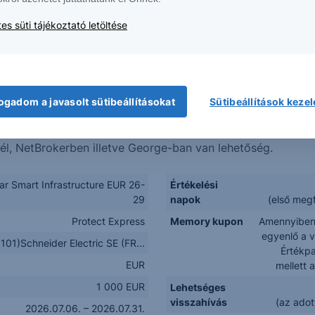
es süti tájékoztató letöltése
k) árfolyamának oldalazó mozgására számítanak (stagnálá
negatív irányban jelentősen változni fog.
esülni, a futamidő alatt akár több alkalommal is.
ttraktív befektetési lehetőséget keresnek.
ogadom a javasolt sütibeállításokat
Sütibeállítások keze
dekében hajlandóak lemondani a tőkevédelemről.
nél, NetBrokerben illetve George-ban van lehetőség.
r Smart Infrastructure EUR 26-
Értékelési
29
napok
(első meg
Protect Express
Memory kupon
Amennyiben 
egyenlő a v
1)Schneider Electric SE (FR...
Értékpa
EUR
mellett 
1 000 EUR
Lehetséges
visszahívás
(az adot
2026.07.06. – 2026.07.31.