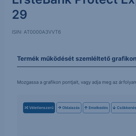
29
ISIN: AT0000A3VVT6
Termék működését szemléltető grafiko
Mozgassa a grafikon pontjait, vagy adja meg az árfolya
Véletlenszerű
Oldalazás
Emelkedés
Csökkené