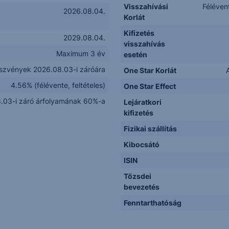
Visszahívási
Féléven
2026.08.04.
Korlát
Kifizetés
2029.08.04.
visszahívás
Maximum 3 év
esetén
szvények 2026.08.03-i záróára
One Star Korlát
4.56% (félévente, feltételes)
One Star Effect
.03-i záró árfolyamának 60%-a
Lejáratkori
kifizetés
Fizikai szállítás
Kibocsátó
ISIN
Tőzsdei
bevezetés
Fenntarthatóság