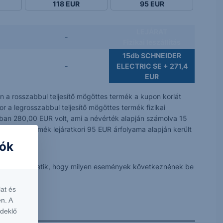
118
EUR
95
EUR
LEJÁRAT
-
Fizikai leszállítás
15db SCHNEIDER
-
ELECTRIC SE + 271,4
EUR
 a rosszabbul teljesítő mögöttes termék a kupon korlát
r a legrosszabbul teljesítő mögöttes termék fizikai
ában 280,00 EUR volt, ami a névérték alapján számolva 15
mögöttes termék lejáratkori 95 EUR árfolyama alapján került
iók
 véve szemléltetik, hogy milyen események következnének be
at és
n. A
rdeklő