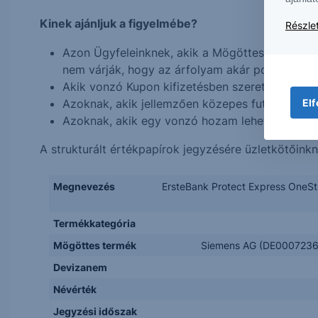
Kinek ajánljuk a figyelmébe?
Részlet
Azon Ügyfeleinknek, akik a Mögöttes termék(e
nem várják, hogy az árfolyam akár pozitív akár 
Akik vonzó Kupon kifizetésben szeretnének rész
Azoknak, akik jellemzően közepes futamidejű, a
Elf
Azoknak, akik egy vonzó hozam lehetősége ér
A strukturált értékpapírok jegyzésére üzletkötőink
Megnevezés
ErsteBank Protect Express OneSta
Termékkategória
Mögöttes termék
Siemens AG (DE000723610
Devizanem
Névérték
Jegyzési időszak