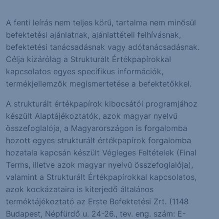
A fenti leírás nem teljes körű, tartalma nem minősül
befektetési ajánlatnak, ajánlattételi felhívásnak,
befektetési tanácsadásnak vagy adótanácsadásnak.
Célja kizárólag a Strukturált Értékpapírokkal
kapcsolatos egyes specifikus információk,
termékjellemzők megismertetése a befektetőkkel.
A strukturált értékpapírok kibocsátói programjához
készült Alaptájékoztatók, azok magyar nyelvű
összefoglalója, a Magyarországon is forgalomba
hozott egyes strukturált értékpapírok forgalomba
hozatala kapcsán készült Végleges Feltételek (Final
Terms, illetve azok magyar nyelvű összefoglalója),
valamint a Strukturált Értékpapírokkal kapcsolatos,
azok kockázataira is kiterjedő általános
terméktájékoztató az Erste Befektetési Zrt. (1148
Budapest, Népfürdő u. 24-26., tev. eng. szám: E-