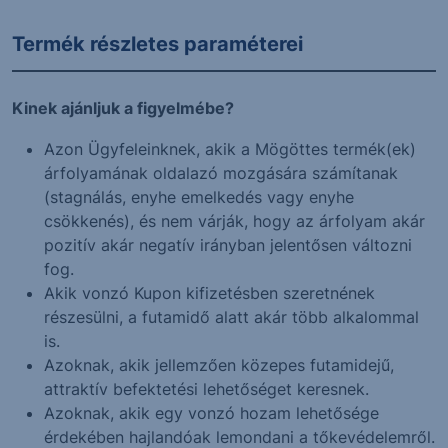
Termék részletes paraméterei
Kinek ajánljuk a figyelmébe?
Azon Ügyfeleinknek, akik a Mögöttes termék(ek)
árfolyamának oldalazó mozgására számítanak
(stagnálás, enyhe emelkedés vagy enyhe
csökkenés), és nem várják, hogy az árfolyam akár
pozitív akár negatív irányban jelentősen változni
fog.
Akik vonzó Kupon kifizetésben szeretnének
részesülni, a futamidő alatt akár több alkalommal
is.
Azoknak, akik jellemzően közepes futamidejű,
attraktív befektetési lehetőséget keresnek.
Azoknak, akik egy vonzó hozam lehetősége
érdekében hajlandóak lemondani a tőkevédelemről.