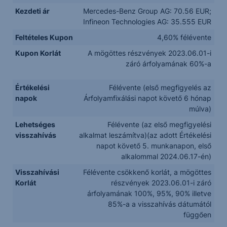
Kezdeti ár
Mercedes-Benz Group AG: 70.56 EUR;
Infineon Technologies AG: 35.555 EUR
Feltételes Kupon
4,60% félévente
Kupon Korlát
A mögöttes részvények 2023.06.01-i
záró árfolyamának 60%-a
Értékelési
Félévente (első megfigyelés az
napok
Árfolyamfixálási napot követő 6 hónap
múlva)
Lehetséges
Félévente (az első megfigyelési
visszahívás
alkalmat leszámítva)(az adott Értékelési
napot követő 5. munkanapon, első
alkalommal 2024.06.17-én)
Visszahívási
Félévente csökkenő korlát, a mögöttes
Korlát
részvények 2023.06.01-i záró
árfolyamának 100%, 95%, 90% illetve
85%-a a visszahívás dátumától
függően