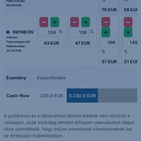
Példa indulás:
69.89 EUR
75
EUR
58
EUR
%
%
INFINEON
Infineon
Technologies AG
43
EUR
47
EUR
Példa indulás:
34.32 EUR
%
%
57
EUR
51
EUR
VISSZAHÍVÁS
Esemény
Kuponfizetés
Névérték +
kupon
Cash-flow
230,0 EUR
5 230,0 EUR
A grafikonon és a táblázatban látható értékek nem tükrözik a
valóságot, azok kizárólag elméleti árfolyam-alakulásokat alapul
véve szemléltetik, hogy milyen események következnének be
az értékpapír futamidejében.