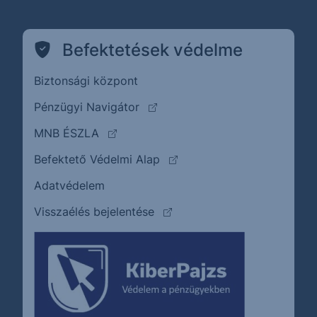
Befektetések védelme
Biztonsági központ
(külső oldalra ugrik)
Pénzügyi Navigátor
(külső oldalra ugrik)
MNB ÉSZLA
(külső oldalra ugrik)
Befektető Védelmi Alap
Adatvédelem
(külső oldalra ugrik)
Visszaélés bejelentése