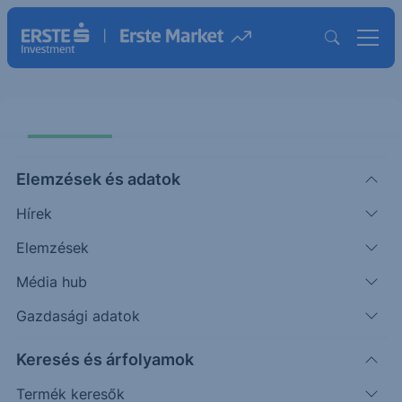
Elemzések és adatok
Hírek
Elemzések
Citi Protect Express OneStar
German Leaders EUR 23-26
Média hub
Gazdasági adatok
ISIN: XS2598497480
Keresés és árfolyamok
Termék működését szemléltető grafikon
Termék keresők