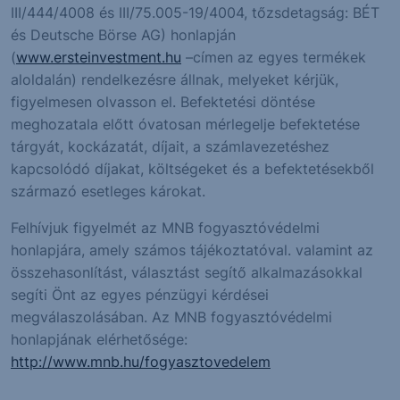
III/444/4008 és III/75.005-19/4004, tőzsdetagság: BÉT
és Deutsche Börse AG) honlapján
(
www.ersteinvestment.hu
–címen az egyes termékek
aloldalán) rendelkezésre állnak, melyeket kérjük,
figyelmesen olvasson el. Befektetési döntése
meghozatala előtt óvatosan mérlegelje befektetése
tárgyát, kockázatát, díjait, a számlavezetéshez
kapcsolódó díjakat, költségeket és a befektetésekből
származó esetleges károkat.
Felhívjuk figyelmét az MNB fogyasztóvédelmi
honlapjára, amely számos tájékoztatóval. valamint az
összehasonlítást, választást segítő alkalmazásokkal
segíti Önt az egyes pénzügyi kérdései
megválaszolásában. Az MNB fogyasztóvédelmi
honlapjának elérhetősége:
http://www.mnb.hu/fogyasztovedelem