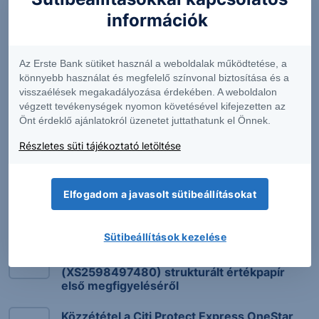
információk
Protect Express általános terméktájékoztató
Az Erste Bank sütiket használ a weboldalak működtetése, a
könnyebb használat és megfelelő színvonal biztosítása és a
Strukturált értékpapírok - Általános
visszaélések megakadályozása érdekében. A weboldalon
terméktájékoztató
végzett tevékenységek nyomon követésével kifejezetten az
Önt érdeklő ajánlatokról üzenetet juttathatunk el Önnek.
Végleges feltételek és magyar nyelvű
Részletes süti tájékoztató letöltése
összefoglalója
Elfogadom a javasolt sütibeállításokat
Közzétételek
Sütibeállítások kezelése
Közzététel a Citi Protect Express OneStar
German Leaders EUR 23-26
(XS2598497480) strukturált értékpapír
első megfigyeléséről
Közzététel a Citi Protect Express OneStar