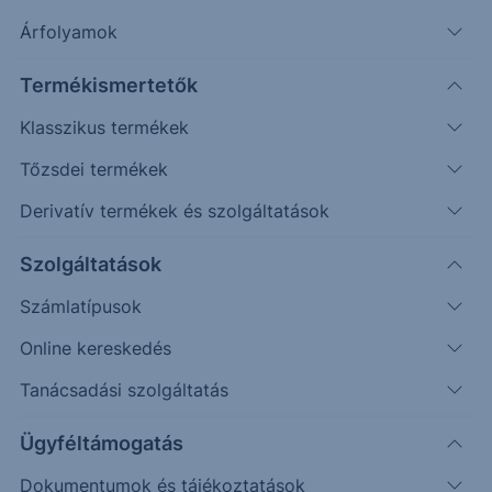
Árfolyamok
Mozgassa a grafikon pontjait, vagy adja meg az
árfolyamváltozás pontos értékét, és figyelje az Esemény és
Termékismertetők
Cash-flow sorok változását!
Klasszikus termékek
Véletlenszerű
Oldalazás
Emelkedés
Csökkenés
Tőzsdei termékek
(példa esetek)
Derivatív termékek és szolgáltatások
Befektetett összeg (
EUR
)
Szolgáltatások
Számlatípusok
Újraszámol
Online kereskedés
175%
MERCEDES-BENZ
INFINEON
Tanácsadási szolgáltatás
Visszahívási korlát / Kupon korlát
One Star Effect korlát
150%
Ügyféltámogatás
Dokumentumok és tájékoztatások