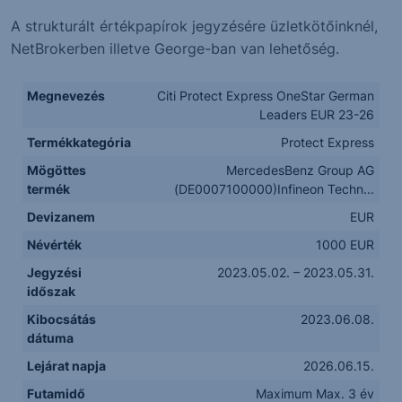
A strukturált értékpapírok jegyzésére üzletkötőinknél,
NetBrokerben illetve George-ban van lehetőség.
Megnevezés
Citi Protect Express OneStar German
Leaders EUR 23-26
Termékkategória
Protect Express
Mögöttes
MercedesBenz Group AG
termék
(DE0007100000)Infineon Techn...
Devizanem
EUR
Névérték
1000 EUR
Jegyzési
2023.05.02. – 2023.05.31.
időszak
Kibocsátás
2023.06.08.
dátuma
Lejárat napja
2026.06.15.
Futamidő
Maximum Max. 3 év