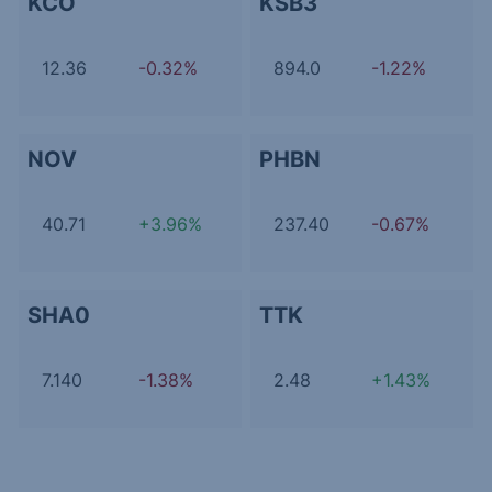
KCO
KSB3
12.36
-0.32%
894.0
-1.22%
NOV
PHBN
40.71
+3.96%
237.40
-0.67%
SHA0
TTK
7.140
-1.38%
2.48
+1.43%