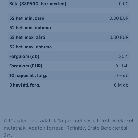
Béta (S&P500-hoz mérten)
0.00
52 heti min. záró
0.00 EUR
52 heti min. dátuma
-
52 heti max. záró
0.00 EUR
52 heti max. dátuma
-
Forgalom (db)
302
Forgalom (EUR)
0.11M
10 napos átl. forg.
0 e db
3 havi átl. forg.
0 M db
A tőzsdei piaci adatok 15 perccel késleltetett értékeket
mutatnak. Adatok forrása: Refinitiv, Erste Befektetési
Zrt.