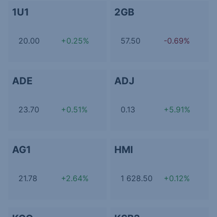
1U1
2GB
20.00
+0.25%
57.50
-0.69%
ADE
ADJ
23.70
+0.51%
0.13
+5.91%
AG1
HMI
21.78
+2.64%
1 628.50
+0.12%