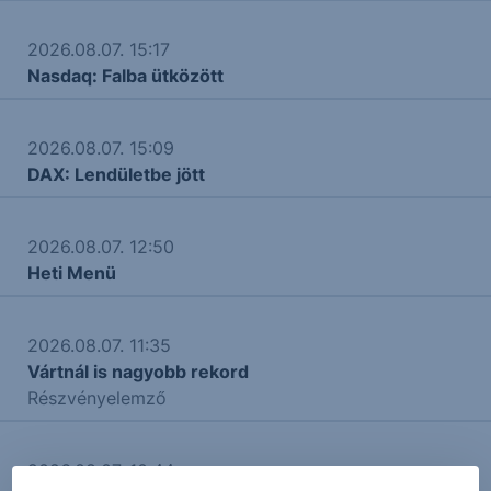
2026.08.07. 15:17
Nasdaq: Falba ütközött
2026.08.07. 15:09
DAX: Lendületbe jött
2026.08.07. 12:50
Heti Menü
2026.08.07. 11:35
Vártnál is nagyobb rekord
Részvényelemző
2026.08.07. 10:44