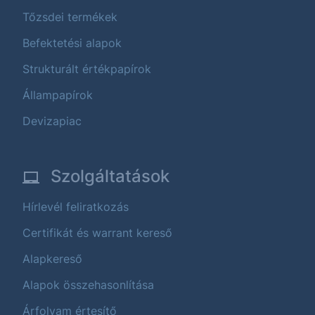
Tőzsdei termékek
Befektetési alapok
Strukturált értékpapírok
Állampapírok
Devizapiac
Szolgáltatások
Hírlevél feliratkozás
Certifikát és warrant kereső
Alapkereső
Alapok összehasonlítása
Árfolyam értesítő