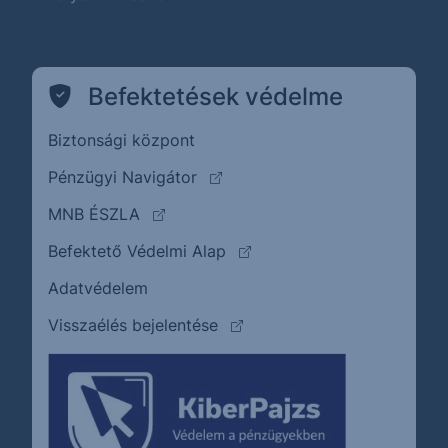
Befektetések védelme
Biztonsági központ
(külső oldalra ugrik)
Pénzügyi Navigátor
(külső oldalra ugrik)
MNB ÉSZLA
(külső oldalra ugrik)
Befektető Védelmi Alap
Adatvédelem
(külső oldalra ugrik)
Visszaélés bejelentése