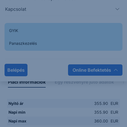
355.00
08:00
10:00
12:00
14:00
Kapcsolat
08:00
12:00
GYIK
Panaszkezelés
Napon belüli
Historikus
Legfontosabb adatok
Belépés
Online Befektetés
Piaci információk
Egy részvényre jutó adatok
E
Nyitó ár
355.90
EUR
Napi min
355.90
EUR
Napi max
360.00
EUR