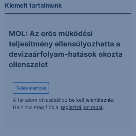
Kiemelt tartalmunk
MOL: Az erős működési
teljesítmény ellensúlyozhatta a
devizaárfolyam-hatások okozta
ellenszelet
Teljes elemzés
A tartalom olvasásához
be kell jelentkeznie
.
Ha nincs még fiókja,
regisztráljon most
.