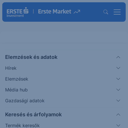
Elemzések és adatok
SEJ1
(XETRA)
Safran Ord Shs
Hírek
ISIN: FR0000073272
Elemzések
356.60
EUR
+1.60
+0.45%
Média hub
Időpont: 26.08.07. 17:34
Előző záró:
355.00
(26.08.07.)
Gazdasági adatok
Árfolyamértesítő rögzítése
Keresés és árfolyamok
Termék keresők
További információk kérése