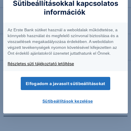
Négyhavi mélyponton a forint
Sütibeállításokkal kapcsolatos
információk
2026.08.07. 10:41
EURUSD: munkapiaci jelentésre várva
Az Erste Bank sütiket használ a weboldalak működtetése, a
könnyebb használat és megfelelő színvonal biztosítása és a
visszaélések megakadályozása érdekében. A weboldalon
2026.08.07. 10:37
végzett tevékenységek nyomon követésével kifejezetten az
Önt érdeklő ajánlatokról üzenetet juttathatunk el Önnek.
Megint emelkedésben az olaj
Részletes süti tájékoztató letöltése
További Erste elemzések
Elfogadom a javasolt sütibeállításokat
Sütibeállítások kezelése
Kapcsolódó termékek