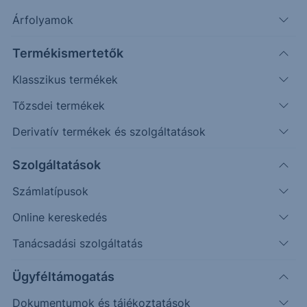
Árfolyamok
Erste Market Pro belépés
Termékismertetők
Klasszikus termékek
Tőzsdei termékek
Derivatív termékek és szolgáltatások
360.00
Szolgáltatások
359.00
Számlatípusok
358.00
Online kereskedés
357.00
Tanácsadási szolgáltatás
356.00
Ügyféltámogatás
Dokumentumok és tájékoztatások