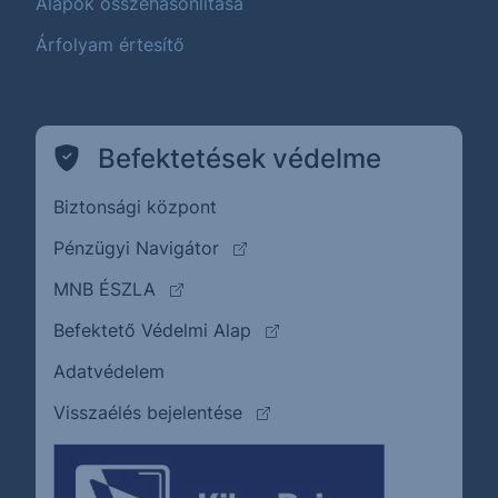
Alapok összehasonlítása
Árfolyam értesítő
Befektetések védelme
Biztonsági központ
(külső oldalra ugrik)
Pénzügyi Navigátor
(külső oldalra ugrik)
MNB ÉSZLA
(külső oldalra ugrik)
Befektető Védelmi Alap
Adatvédelem
(külső oldalra ugrik)
Visszaélés bejelentése