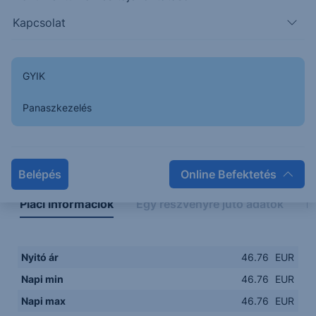
Kapcsolat
GYIK
Panaszkezelés
Napon belüli
Historikus
Legfontosabb adatok
Belépés
Online Befektetés
Piaci információk
Egy részvényre jutó adatok
E
Nyitó ár
46.76
EUR
Napi min
46.76
EUR
Napi max
46.76
EUR