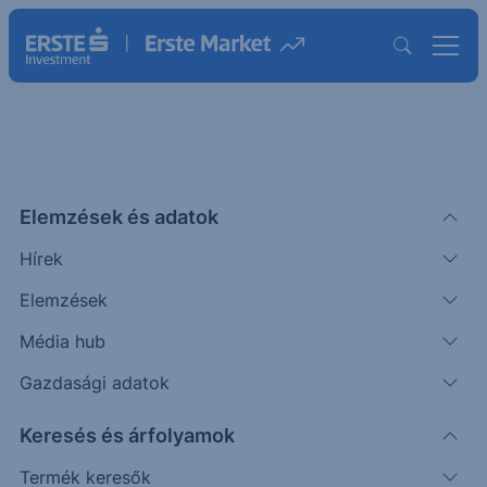
Elemzések és adatok
ACR
(XETRA)
ACCOR ORD
Hírek
ISIN: FR0000120404
Elemzések
46.76
EUR
-0.44
-0.93%
Média hub
Időpont: 26.08.04. 17:34
Előző záró:
47.20
(26.08.07.)
Gazdasági adatok
Árfolyamértesítő rögzítése
Keresés és árfolyamok
Termék keresők
További információk kérése