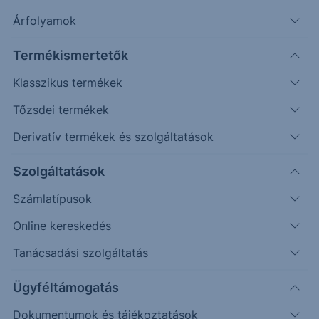
Árfolyamok
Erste Market Pro belépés
Termékismertetők
Klasszikus termékek
Tőzsdei termékek
Derivatív termékek és szolgáltatások
Szolgáltatások
Számlatípusok
Online kereskedés
Ez a grafikon jelenleg nem elérhető.
Tanácsadási szolgáltatás
Ügyféltámogatás
Dokumentumok és tájékoztatások