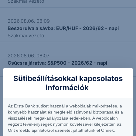
Szakmai vezető
2026.08.06. 08:09
Beszorulva a sávba: EUR/HUF - 2026/62 - napi
Szakmai vezető
2026.08.06. 08:07
Csúcsra járatva: S&P500 - 2026/62 - napi
Szakmai vezető
Sütibeállításokkal kapcsolatos
információk
További Erste elemzések
Az Erste Bank sütiket használ a weboldalak működtetése, a
könnyebb használat és megfelelő színvonal biztosítása és a
visszaélések megakadályozása érdekében. A weboldalon
végzett tevékenységek nyomon követésével kifejezetten az
Kapcsolódó termékek
Önt érdeklő ajánlatokról üzenetet juttathatunk el Önnek.