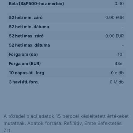
Béta (S&P500-hoz mérten)
0.00
52 heti min. záró
0.00 EUR
52 heti min. dátuma
-
52 heti max. záró
0.00 EUR
52 heti max. dátuma
-
Forgalom (db)
10
Forgalom (EUR)
43e
10 napos átl. forg.
0 e db
3 havi átl. forg.
0 M db
A tőzsdei piaci adatok 15 perccel késleltetett értékeket
mutatnak. Adatok forrása: Refinitiv, Erste Befektetési
Zrt.