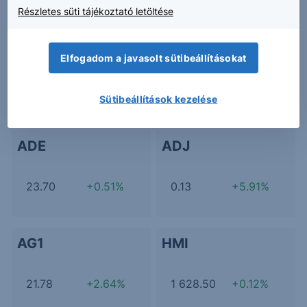
Részletes süti tájékoztató letöltése
1U1
2GB
Elfogadom a javasolt sütibeállításokat
20.00
+0.25%
57.50
-0.69%
Sütibeállítások kezelése
ADE
ADJ
23.70
+0.51%
0.13
+5.91%
AG1
HMI
21.78
+2.64%
1 628.50
+0.12%