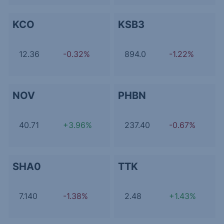
KCO
KSB3
12.36
-0.32%
894.0
-1.22%
NOV
PHBN
40.71
+3.96%
237.40
-0.67%
SHA0
TTK
7.140
-1.38%
2.48
+1.43%