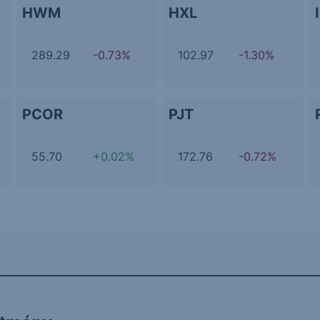
HWM
HXL
289.29
-0.73%
102.97
-1.30%
PCOR
PJT
55.70
+0.02%
172.76
-0.72%