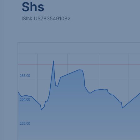
Shs
ISIN: US7835491082
265.00
264.00
263.00