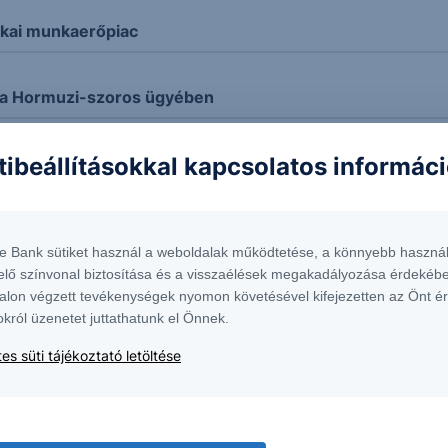
ikai munkaerőpiac
 a Hormuzi-szoros ügyében
tibeállításokkal kapcsolatos informác
dott az OTP!
 kurzus
te Bank sütiket használ a weboldalak működtetése, a könnyebb használ
elő színvonal biztosítása és a visszaélések megakadályozása érdekébe
nt
alon végzett tevékenységek nyomon követésével kifejezetten az Önt é
okról üzenetet juttathatunk el Önnek.
es süti tájékoztató letöltése
aj ára
l