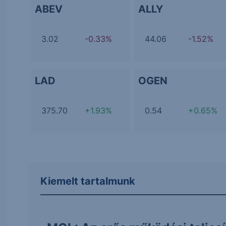
ABEV
ALLY
3.02
-0.33%
44.06
-1.52%
LAD
OGEN
375.70
+1.93%
0.54
+0.65%
Kiemelt tartalmunk