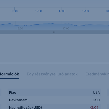
16:00
16:30
17:00
17:30
18
16:00
17:00
nformációk
Egy részvényre jutó adatok
Eredményki
D
Piac
USA
D
Devizanem
USD
D
Napi változás (USD)
-3.05