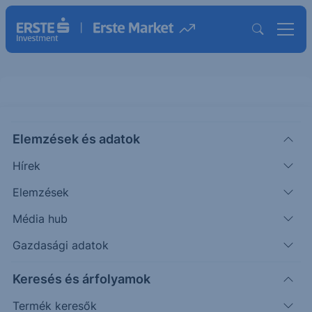
Elemzések és adatok
GS
(USA)
Goldman Sachs
Hírek
ISIN: US38141G1040
Elemzések
1 039.08
USD
+6.50
+0.63%
Média hub
Időpont: 26.08.07. 22:00
Előző záró:
1 032.58
(26.08.07.)
Gazdasági adatok
Árfolyamértesítő rögzítése
Keresés és árfolyamok
Termék keresők
További információk kérése