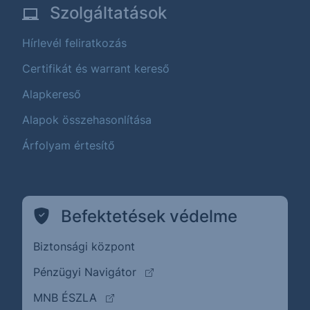
Szolgáltatások
Hírlevél feliratkozás
Certifikát és warrant kereső
Alapkereső
Alapok összehasonlítása
Árfolyam értesítő
Befektetések védelme
Biztonsági központ
(külső oldalra ugrik)
Pénzügyi Navigátor
(külső oldalra ugrik)
MNB ÉSZLA