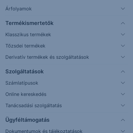
Árfolyamok
Erste Market Pro belépés
Termékismertetők
Klasszikus termékek
Tőzsdei termékek
Derivatív termékek és szolgáltatások
1045.00
Szolgáltatások
Számlatípusok
1040.00
Online kereskedés
Tanácsadási szolgáltatás
1035.00
Ügyféltámogatás
Dokumentumok és tájékoztatások