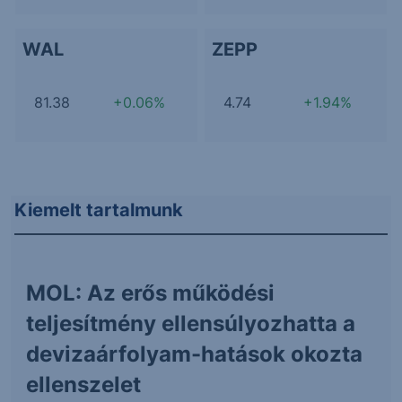
WAL
ZEPP
81.38
+0.06%
4.74
+1.94%
Kiemelt tartalmunk
MOL: Az erős működési
teljesítmény ellensúlyozhatta a
devizaárfolyam-hatások okozta
ellenszelet