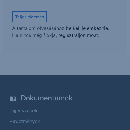
Teljes elemzés
A tartalom olvasásához
be kell jelentkeznie
.
Ha nincs még fiókja,
regisztráljon most
.
Dokumentumok
Díjjegyzékek
Hirdetmények