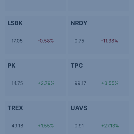
LSBK
NRDY
17.05
-0.58%
0.75
-11.38%
PK
TPC
14.75
+2.79%
99.17
+3.55%
TREX
UAVS
49.18
+1.55%
0.91
+27.13%