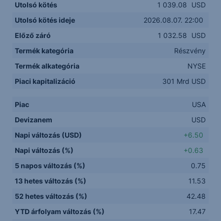
Utolsó kötés
1 039.08
USD
Utolsó kötés ideje
2026.08.07. 22:00
Előző záró
1 032.58
USD
Termék kategória
Részvény
Termék alkategória
NYSE
Piaci kapitalizáció
301 Mrd USD
Piac
USA
Devizanem
USD
Napi változás (USD)
+6.50
Napi változás (%)
+0.63
5 napos változás (%)
0.75
13 hetes változás (%)
11.53
52 hetes változás (%)
42.48
YTD árfolyam változás (%)
17.47