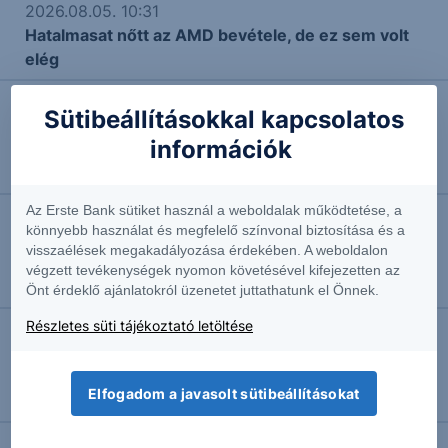
2026.08.05. 10:31
Hatalmasat nőtt az AMD bevétele, de ez sem volt
elég
Sütibeállításokkal kapcsolatos
2026.07.15. 11:59
információk
Ki a kakukktojás?
Vezető elemző
Az Erste Bank sütiket használ a weboldalak működtetése, a
könnyebb használat és megfelelő színvonal biztosítása és a
2026.07.14. 15:08
visszaélések megakadályozása érdekében. A weboldalon
Erős eredmények az amerikai nagybankoktól,
végzett tevékenységek nyomon követésével kifejezetten az
negatív reakciókkal
Önt érdeklő ajánlatokról üzenetet juttathatunk el Önnek.
Részletes süti tájékoztató letöltése
2026.04.13. 16:00
Jó számokat közölt a Goldman, mégis ütik a
Elfogadom a javasolt sütibeállításokat
részvényt