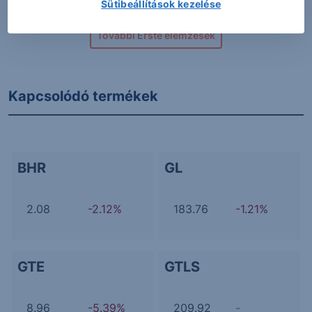
Sütibeállítások kezelése
További Erste elemzések
Kapcsolódó termékek
BHR
GL
2.08
-2.12%
183.76
-1.21%
GTE
GTLS
8.96
-5.39%
209.92
-