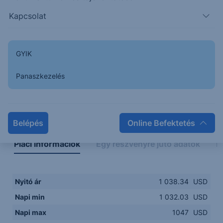
1030.00
14:00
16:00
18:00
20:00
Kapcsolat
15:00
18:00
GYIK
Panaszkezelés
Napon belüli
Historikus
Legfontosabb adatok
Belépés
Online Befektetés
Piaci információk
Egy részvényre jutó adatok
E
Nyitó ár
1 038.34
USD
Napi min
1 032.03
USD
Napi max
1047
USD