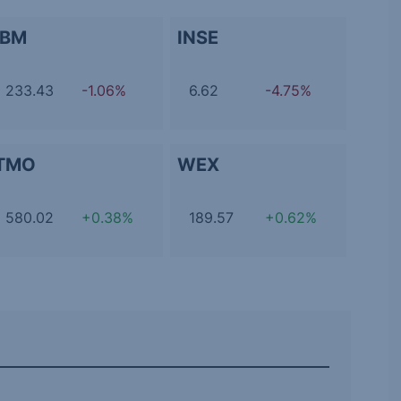
IBM
INSE
233.43
-1.06%
6.62
-4.75%
TMO
WEX
580.02
+0.38%
189.57
+0.62%