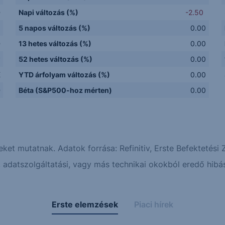
D
Napi változás (%)
-2.50
5 napos változás (%)
0.00
D
13 hetes változás (%)
0.00
y
52 hetes változás (%)
0.00
E
YTD árfolyam változás (%)
0.00
D
Béta (S&P500-hoz mérten)
0.00
eket mutatnak. Adatok forrása: Refinitiv, Erste Befektetési Z
adatszolgáltatási, vagy más technikai okokból eredő hibás
Erste elemzések
Piaci hírek