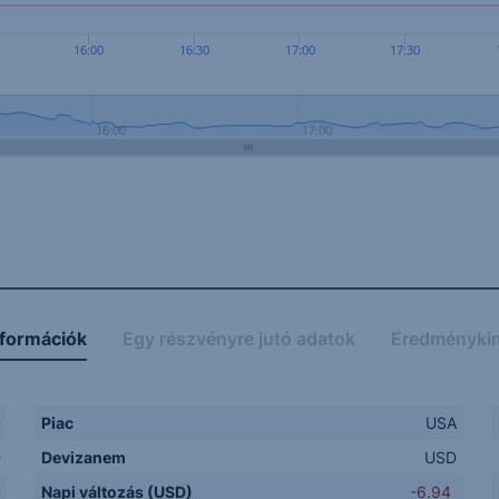
16:00
16:30
17:00
17:30
16:00
17:00
nformációk
Egy részvényre jutó adatok
Eredményki
D
Piac
USA
D
Devizanem
USD
D
Napi változás (USD)
-6.94