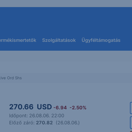
ermékismertetők
Szolgáltatások
Ügyféltámogatás
ive Ord Shs
270.66
USD
-6.94
-2.50%
Időpont: 26.08.06. 22:00
e
Előző záró:
270.82
(26.08.06.)