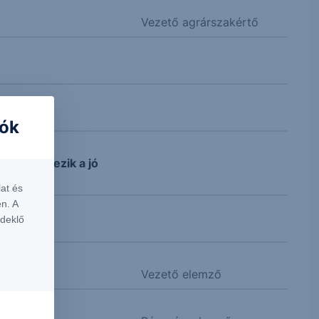
Vezető agrárszakértő
iók
cégek élvezik a jó
at és
n. A
rdeklő
Vezető elemző