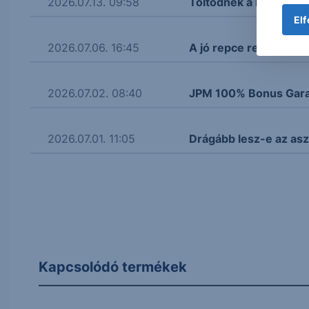
2026.07.13. 09:58
Töltődnek a készletek
Elf
2026.07.06. 16:45
A jó repce receptje
2026.07.02. 08:40
JPM 100% Bonus Gara
2026.07.01. 11:05
Drágább lesz-e az asz
Kapcsolódó termékek