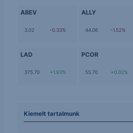
ABEV
ALLY
3.02
-0.33%
44.06
-1.52%
LAD
PCOR
375.70
+1.93%
55.70
+0.02%
Kiemelt tartalmunk