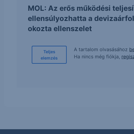
MOL: Az erős működési teljes
ellensúlyozhatta a devizaárf
okozta ellenszelet
A tartalom olvasásához
be
Teljes
Ha nincs még fiókja,
regis
elemzés