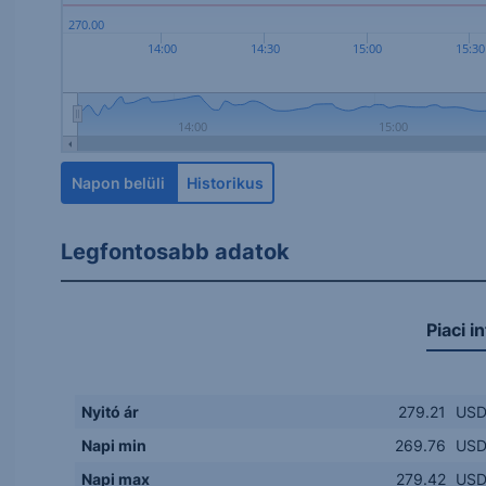
270.00
14:00
14:30
15:00
15:30
14:00
15:00
Napon belüli
Historikus
Legfontosabb adatok
Piaci i
Nyitó ár
279.21
US
Napi min
269.76
US
Napi max
279.42
US