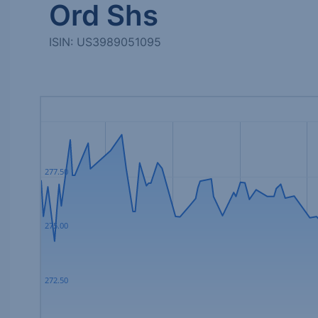
Ord Shs
ISIN: US3989051095
277.50
275.00
272.50