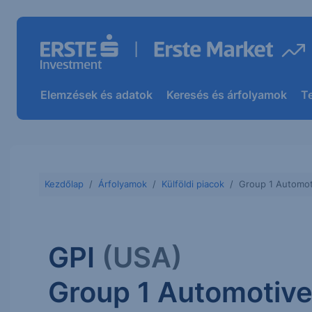
Elemzések és adatok
Keresés és árfolyamok
T
Kezdőlap
Árfolyamok
Külföldi piacok
Group 1 Automot
GPI
(USA)
Group 1 Automotiv