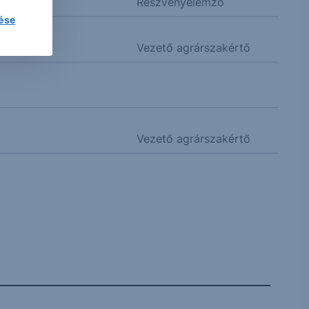
Részvényelemző
lése
Vezető agrárszakértő
Vezető agrárszakértő