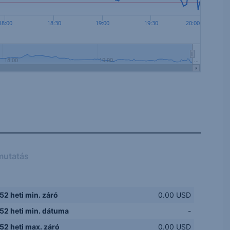
18:00
18:30
19:00
19:30
20:00
18:00
19:00
…
mutatás
52 heti min. záró
0.00 USD
52 heti min. dátuma
-
52 heti max. záró
0.00 USD