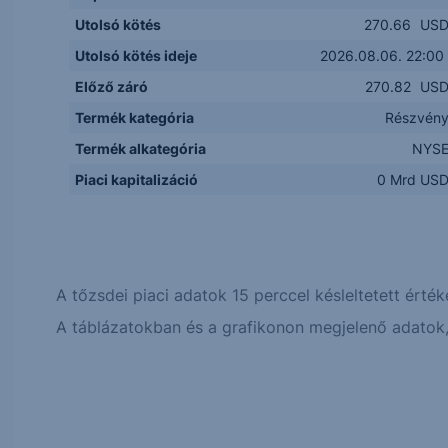
Utolsó kötés
270.66
US
Utolsó kötés ideje
2026.08.06. 22:00
Előző záró
270.82
US
Termék kategória
Részvén
Termék alkategória
NYS
Piaci kapitalizáció
0 Mrd US
A tőzsdei piaci adatok 15 perccel késleltetett érték
A táblázatokban és a grafikonon megjelenő adatok, 