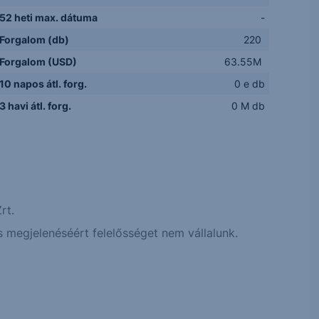
52 heti max. dátuma
-
Forgalom (db)
220
Forgalom (USD)
63.55M
10 napos átl. forg.
0 e db
3 havi átl. forg.
0 M db
rt.
 megjelenéséért felelősséget nem vállalunk.