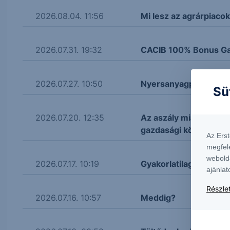
2026.08.04. 11:56
Mi lesz az agrárpiacok
2026.07.31. 19:32
CACIB 100% Bonus Ga
2026.07.27. 10:50
Nyersanyagpiaci híra
Sü
2026.07.20. 12:35
Az aszály miatt messz
gazdasági környezete
Az Ers
megfel
webold
2026.07.17. 10:19
Gyakorlatilag stagnál a
ajánlat
Részlet
2026.07.16. 10:57
Meddig?