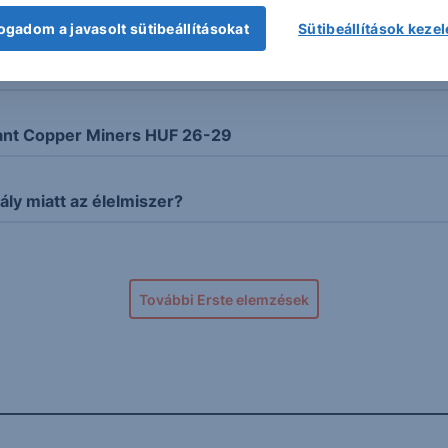
ogadom a javasolt sütibeállításokat
Sütibeállítások keze
nt Copper Miners HUF 26-29
ály miatt az élelmiszer?
További Erste elemzések