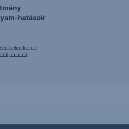
ítmény
olyam-hatások
 kell jelentkeznie
.
ztráljon most
.