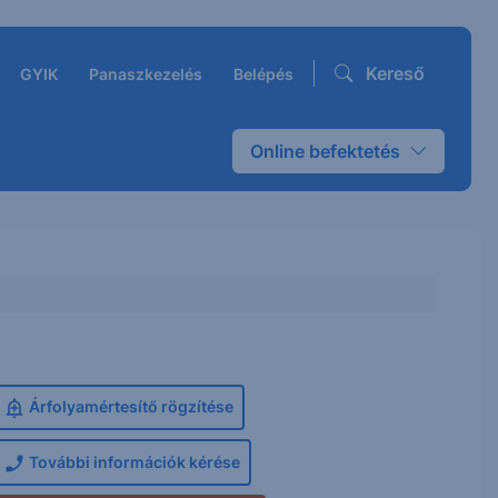
Kereső
GYIK
Panaszkezelés
Belépés
Online befektetés
Árfolyamértesítő rögzítése
További információk kérése