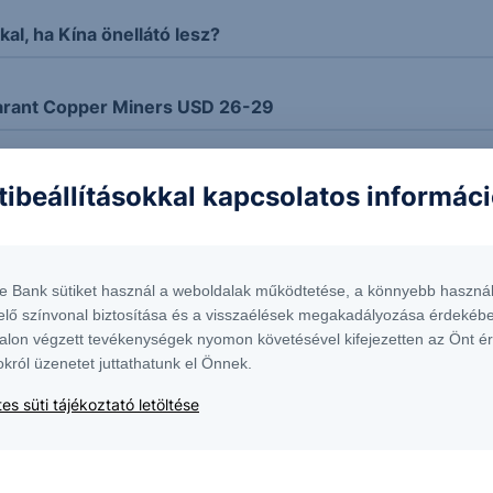
kal, ha Kína önellátó lesz?
rant Copper Miners USD 26-29
dó
tibeállításokkal kapcsolatos informác
e elmaradnak a terméshozamok a tavalyitól – az amerikai 
t
te Bank sütiket használ a weboldalak működtetése, a könnyebb használ
elő színvonal biztosítása és a visszaélések megakadályozása érdekébe
alon végzett tevékenységek nyomon követésével kifejezetten az Önt é
z olaj ára
okról üzenetet juttathatunk el Önnek.
es süti tájékoztató letöltése