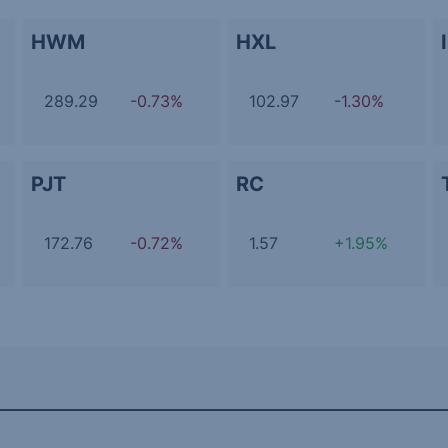
HWM
HXL
289.29
-0.73%
102.97
-1.30%
PJT
RC
172.76
-0.72%
1.57
+1.95%