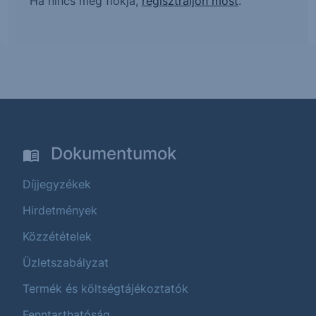
Ha nincs még fiókja,
regisztráljon most
.
Dokumentumok
Díjjegyzékek
Hirdetmények
Közzétételek
Üzletszabályzat
Termék és költségtájékoztatók
Fenntarthatóság