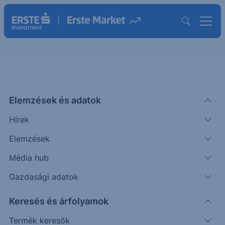
Elemzések és adatok
RACE
(USA)
FERRARI ORD
Hírek
ISIN: NL0011585146
Elemzések
412.24
USD
+4.96
+1.22%
Média hub
Időpont: 26.08.07. 22:00
Előző záró:
407.28
(26.08.07.)
Gazdasági adatok
Árfolyamértesítő rögzítése
Keresés és árfolyamok
Termék keresők
További információk kérése