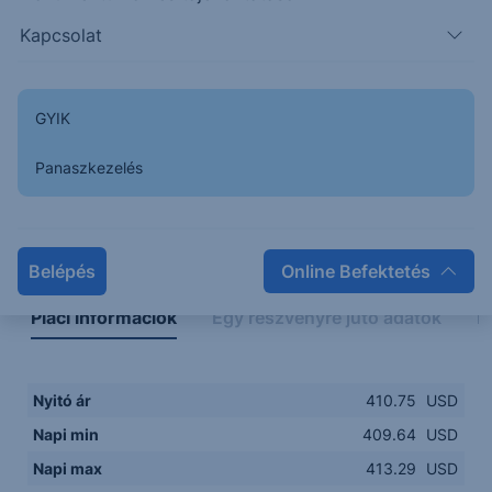
406.00
14:00
16:00
18:00
20:00
Kapcsolat
15:00
18:00
GYIK
Panaszkezelés
Napon belüli
Historikus
Legfontosabb adatok
Belépés
Online Befektetés
Piaci információk
Egy részvényre jutó adatok
E
Nyitó ár
410.75
USD
Napi min
409.64
USD
Napi max
413.29
USD