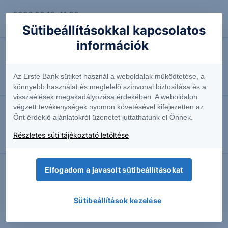
2026.02.18. 11:23
Tartós partnerségben a Meta és az Nvidia
Sütibeállításokkal kapcsolatos
információk
2025.09.24. 09:54
APPLE - 2025/73 - napi
Az Erste Bank sütiket használ a weboldalak működtetése, a
Szakmai vezető
könnyebb használat és megfelelő színvonal biztosítása és a
visszaélések megakadályozása érdekében. A weboldalon
végzett tevékenységek nyomon követésével kifejezetten az
Önt érdeklő ajánlatokról üzenetet juttathatunk el Önnek.
2025.09.19. 05:52
APPLE - 2025/72 - napi
Részletes süti tájékoztató letöltése
Szakmai vezető
Elfogadom a javasolt sütibeállításokat
További Erste elemzések
Sütibeállítások kezelése