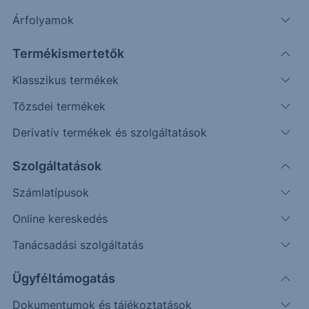
Árfolyamok
Erste Market Pro belépés
Termékismertetők
Klasszikus termékek
Tőzsdei termékek
Derivatív termékek és szolgáltatások
412.00
Szolgáltatások
Számlatípusok
410.00
Online kereskedés
Tanácsadási szolgáltatás
408.00
Ügyféltámogatás
Dokumentumok és tájékoztatások