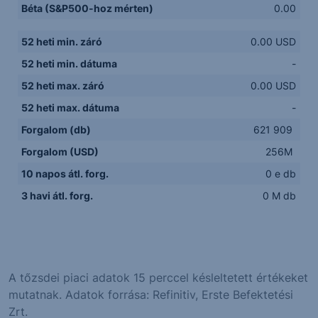
Béta (S&P500-hoz mérten)
0.00
52 heti min. záró
0.00 USD
52 heti min. dátuma
-
52 heti max. záró
0.00 USD
52 heti max. dátuma
-
Forgalom (db)
621 909
Forgalom (USD)
256M
10 napos átl. forg.
0 e db
3 havi átl. forg.
0 M db
A tőzsdei piaci adatok 15 perccel késleltetett értékeket
mutatnak. Adatok forrása: Refinitiv, Erste Befektetési
Zrt.