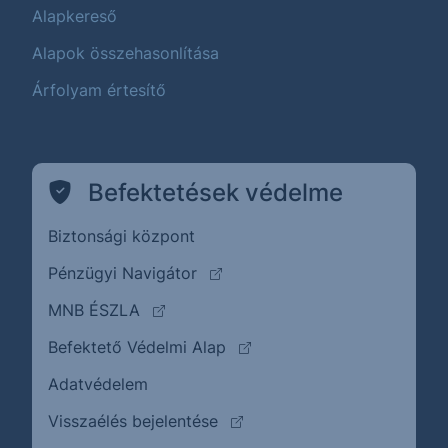
Alapkereső
Alapok összehasonlítása
Árfolyam értesítő
Befektetések védelme
Biztonsági központ
(külső oldalra ugrik)
Pénzügyi Navigátor
(külső oldalra ugrik)
MNB ÉSZLA
(külső oldalra ugrik)
Befektető Védelmi Alap
Adatvédelem
(külső oldalra ugrik)
Visszaélés bejelentése