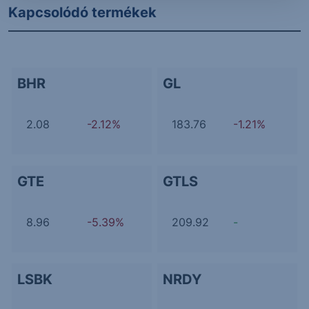
Kapcsolódó termékek
BHR
GL
2.08
-2.12%
183.76
-1.21%
GTE
GTLS
8.96
-5.39%
209.92
-
LSBK
NRDY