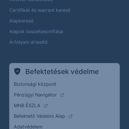
Certifikát és warrant kereső
Alapkereső
Alapok összehasonlítása
Árfolyam értesítő
Befektetések védelme
Biztonsági központ
(külső oldalra ugrik)
Pénzügyi Navigátor
(külső oldalra ugrik)
MNB ÉSZLA
(külső oldalra ugrik)
Befektető Védelmi Alap
Adatvédelem