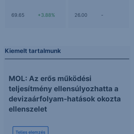
69.65
+3.88%
26.00
-
Kiemelt tartalmunk
MOL: Az erős működési
teljesítmény ellensúlyozhatta a
devizaárfolyam-hatások okozta
ellenszelet
Teljes elemzés