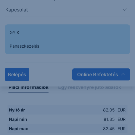
81.25
08:00
10:00
12:00
14:00
Kapcsolat
08:00
12:00
GYIK
Panaszkezelés
Napon belüli
Historikus
Legfontosabb adatok
Belépés
Online Befektetés
Piaci információk
Egy részvényre jutó adatok
E
Nyitó ár
82.05
EUR
Napi min
81.35
EUR
Napi max
82.45
EUR