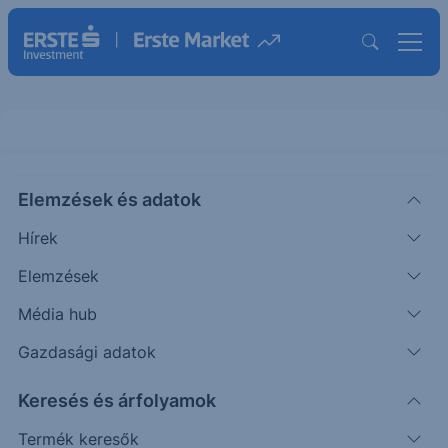
Elemzések és adatok
GBF
(XETRA)
BILFINGER BERGER ORD
Hírek
ISIN: DE0005909006
Elemzések
82.20
EUR
+0.60
+0.74%
Média hub
Időpont: 26.08.07. 14:14
Előző záró:
81.60
(26.08.06.)
Gazdasági adatok
Árfolyamértesítő rögzítése
Keresés és árfolyamok
Termék keresők
További információk kérése