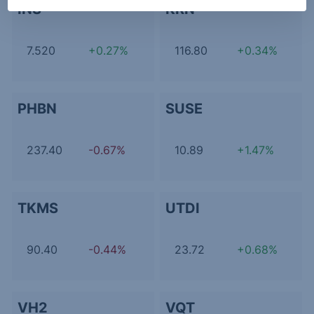
INS
KRN
7.520
+0.27%
116.80
+0.34%
PHBN
SUSE
237.40
-0.67%
10.89
+1.47%
TKMS
UTDI
90.40
-0.44%
23.72
+0.68%
VH2
VQT