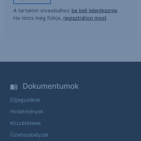
A tartalom olvasásához
be kell jelentkeznie
.
Ha nincs még fiókja,
regisztráljon most
.
Dokumentumok
Díjjegyzékek
Hirdetmények
Közzétételek
Üzletszabályzat