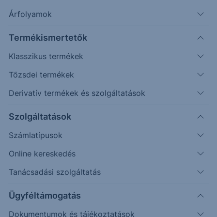
Árfolyamok
Erste Market Pro belépés
Termékismertetők
Klasszikus termékek
Tőzsdei termékek
Derivatív termékek és szolgáltatások
82.50
Szolgáltatások
82.25
Számlatípusok
82.00
Online kereskedés
81.75
Tanácsadási szolgáltatás
81.50
Ügyféltámogatás
Dokumentumok és tájékoztatások