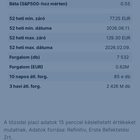
Béta (S&P500-hoz mérten)
0.55
52 heti min. záró
77.25 EUR
52 heti min. dátuma
2026.06.11.
52 heti max. záró
129.30 EUR
52 heti max. dátuma
2026.02.09.
Forgalom (db)
7 532
Forgalom (EUR)
0.62M
10 napos átl. forg.
85 e db
3 havi átl. forg.
2 426 M db
A tőzsdei piaci adatok 15 perccel késleltetett értékeket
mutatnak. Adatok forrása: Refinitiv, Erste Befektetési
Zrt.