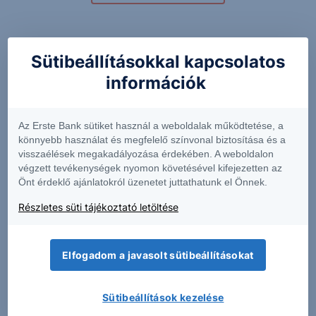
Kapcsolódó termékek
Sütibeállításokkal kapcsolatos
információk
12DA
BIRG
Az Erste Bank sütiket használ a weboldalak működtetése, a
könnyebb használat és megfelelő színvonal biztosítása és a
visszaélések megakadályozása érdekében. A weboldalon
387.7
+0.09%
17.13
+0.06%
végzett tevékenységek nyomon követésével kifejezetten az
Önt érdeklő ajánlatokról üzenetet juttathatunk el Önnek.
Részletes süti tájékoztató letöltése
DP4B
HMSB
Elfogadom a javasolt sütibeállításokat
2303
+1.63%
16.29
+0.56%
Sütibeállítások kezelése