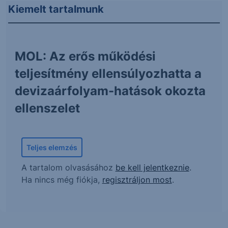
Kiemelt tartalmunk
MOL: Az erős működési
teljesítmény ellensúlyozhatta a
devizaárfolyam-hatások okozta
ellenszelet
Teljes elemzés
A tartalom olvasásához
be kell jelentkeznie
.
Ha nincs még fiókja,
regisztráljon most
.