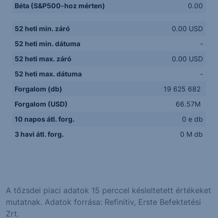
Béta (S&P500-hoz mérten)
0.00
52 heti min. záró
0.00 USD
52 heti min. dátuma
-
52 heti max. záró
0.00 USD
52 heti max. dátuma
-
Forgalom (db)
19 625 682
Forgalom (USD)
66.57M
10 napos átl. forg.
0 e db
3 havi átl. forg.
0 M db
A tőzsdei piaci adatok 15 perccel késleltetett értékeket
mutatnak. Adatok forrása: Refinitiv, Erste Befektetési
Zrt.