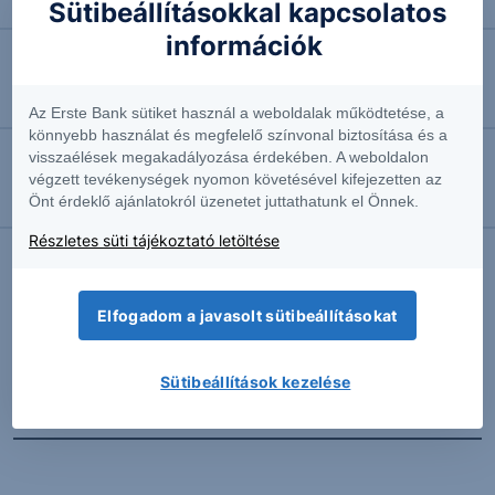
Négyhavi mélyponton a forint
Sütibeállításokkal kapcsolatos
információk
2026.08.07. 10:41
EURUSD: munkapiaci jelentésre várva
Az Erste Bank sütiket használ a weboldalak működtetése, a
könnyebb használat és megfelelő színvonal biztosítása és a
visszaélések megakadályozása érdekében. A weboldalon
2026.08.07. 10:37
végzett tevékenységek nyomon követésével kifejezetten az
Önt érdeklő ajánlatokról üzenetet juttathatunk el Önnek.
Megint emelkedésben az olaj
Részletes süti tájékoztató letöltése
További Erste elemzések
Elfogadom a javasolt sütibeállításokat
Sütibeállítások kezelése
Kapcsolódó termékek