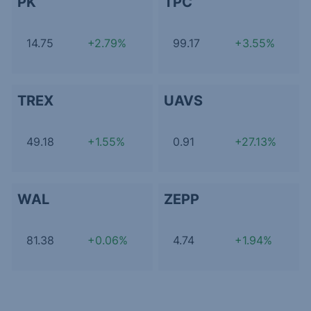
PK
TPC
14.75
+2.79%
99.17
+3.55%
TREX
UAVS
49.18
+1.55%
0.91
+27.13%
WAL
ZEPP
81.38
+0.06%
4.74
+1.94%