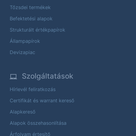
Tőzsdei termékek
Befektetési alapok
Strukturált értékpapírok
Állampapírok
Devizapiac
Szolgáltatások
Hírlevél feliratkozás
Certifikát és warrant kereső
Alapkereső
Alapok összehasonlítása
Árfolyam értesítő