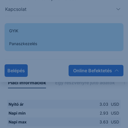
2.8000
14:00
16:00
18:00
20:00
Kapcsolat
15:00
18:00
GYIK
Panaszkezelés
Napon belüli
Historikus
Legfontosabb adatok
Belépés
Online Befektetés
Piaci információk
Egy részvényre jutó adatok
E
Nyitó ár
3.03
USD
Napi min
2.93
USD
Napi max
3.63
USD