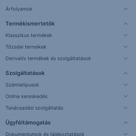
Árfolyamok
Erste Market Pro belépés
Termékismertetők
Klasszikus termékek
Tőzsdei termékek
Derivatív termékek és szolgáltatások
3.6000
Szolgáltatások
3.4000
Számlatípusok
Online kereskedés
3.2000
Tanácsadási szolgáltatás
3.0000
Ügyféltámogatás
Dokumentumok és tájékoztatások