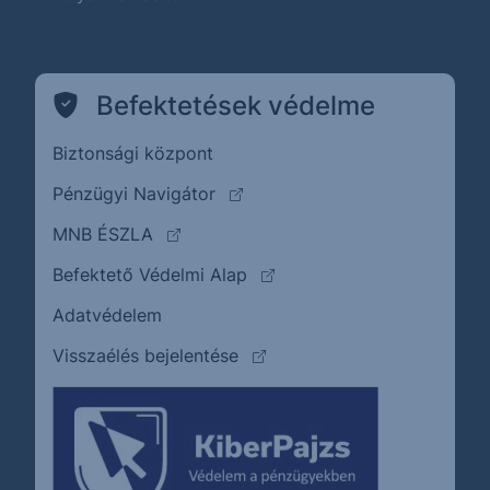
Befektetések védelme
Biztonsági központ
(külső oldalra ugrik)
Pénzügyi Navigátor
(külső oldalra ugrik)
MNB ÉSZLA
(külső oldalra ugrik)
Befektető Védelmi Alap
Adatvédelem
(külső oldalra ugrik)
Visszaélés bejelentése