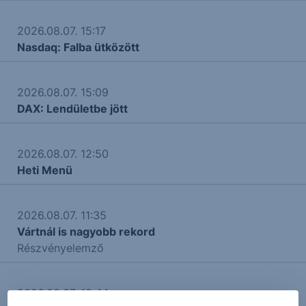
2026.08.07. 15:17
Nasdaq: Falba ütközött
2026.08.07. 15:09
DAX: Lendületbe jött
2026.08.07. 12:50
Heti Menü
2026.08.07. 11:35
Vártnál is nagyobb rekord
Részvényelemző
2026.08.07. 10:44