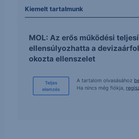
Kiemelt tartalmunk
MOL: Az erős működési teljes
ellensúlyozhatta a devizaárf
okozta ellenszelet
A tartalom olvasásához
be
Teljes
Ha nincs még fiókja,
regis
elemzés