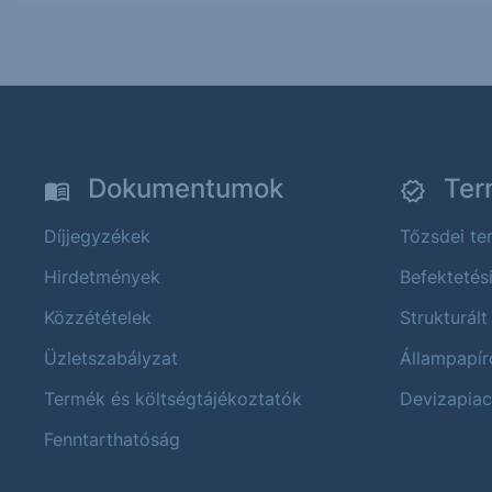
Dokumentumok
Ter
Díjjegyzékek
Tőzsdei t
Hirdetmények
Befektetés
Közzétételek
Strukturált
Üzletszabályzat
Állampapír
Termék és költségtájékoztatók
Devizapiac
Fenntarthatóság