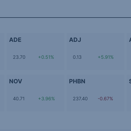
ADE
ADJ
23.70
+0.51%
0.13
+5.91%
NOV
PHBN
40.71
+3.96%
237.40
-0.67%