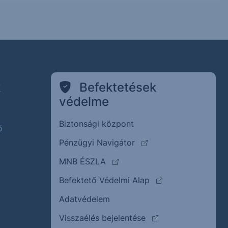
k
Befektetések
védelme
Biztonsági központ
ő
(külső oldalra ugrik)
Pénzügyi Navigátor
(külső oldalra ugrik)
MNB ÉSZLA
(külső oldalra ugrik
Befektető Védelmi Alap
Adatvédelem
(külső oldalra ugrik)
Visszaélés bejelentése