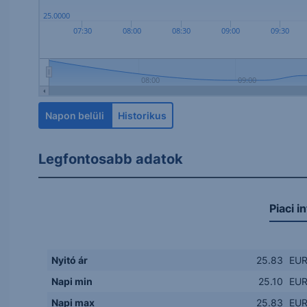
25.0000
07:30
08:00
08:30
09:00
09:30
08:00
09:00
Napon belüli
Historikus
Legfontosabb adatok
Piaci i
Nyitó ár
25.83
EU
Napi min
25.10
EU
Napi max
25.83
EU