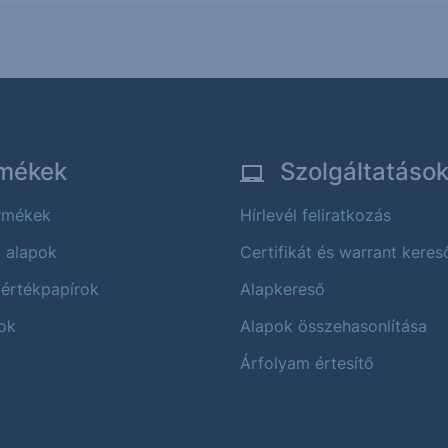
mékek
Szolgáltatáso
ermékek
Hírlevél feliratkozás
i alapok
Certifikát és warrant keres
 értékpapírok
Alapkereső
ok
Alapok összehasonlítása
Árfolyam értesítő