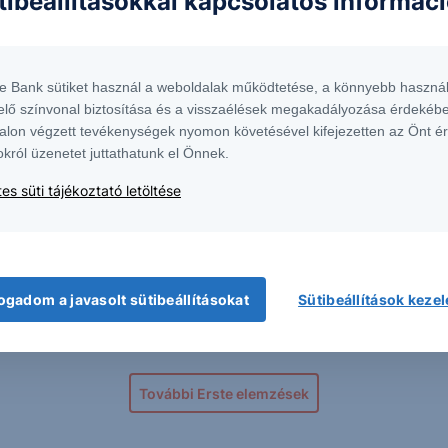
tibeállításokkal kapcsolatos informác
 a Ryanairnek
te Bank sütiket használ a weboldalak működtetése, a könnyebb használ
 a Ryanair vezére
elő színvonal biztosítása és a visszaélések megakadályozása érdekébe
alon végzett tevékenységek nyomon követésével kifejezetten az Önt é
okról üzenetet juttathatunk el Önnek.
em szállnak el a Ryanair költségei
es süti tájékoztató letöltése
l tart a Ryanair
nyag fedezést a Ryanair
ogadom a javasolt sütibeállításokat
Sütibeállítások keze
További Erste elemzések