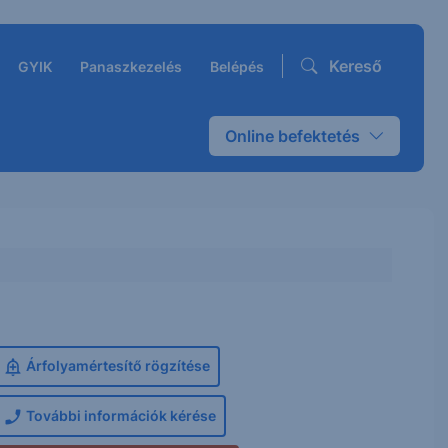
Kereső
GYIK
Panaszkezelés
Belépés
Online befektetés
Árfolyamértesítő rögzítése
További információk kérése