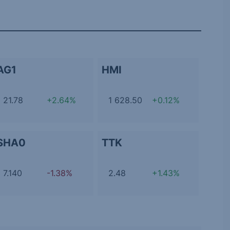
AG1
HMI
21.78
+2.64%
1 628.50
+0.12%
SHA0
TTK
7.140
-1.38%
2.48
+1.43%