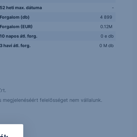
52 heti max. dátuma
-
Forgalom (db)
4 899
Forgalom (EUR)
0.12M
10 napos átl. forg.
0 e db
3 havi átl. forg.
0 M db
rt.
 megjelenéséért felelősséget nem vállalunk.