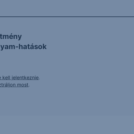
ítmény
olyam-hatások
 kell jelentkeznie
.
ztráljon most
.