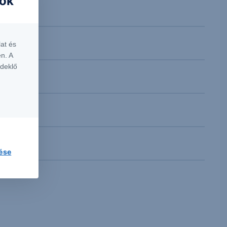
iók
at és
n. A
rdeklő
lése