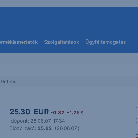
ermékismertetők
Szolgáltatások
Ügyféltámogatás
s Ord Shs
25.30
EUR
-0.32
-1.25%
Időpont: 26.08.07. 17:34
Előző záró:
25.62
(26.08.07.)