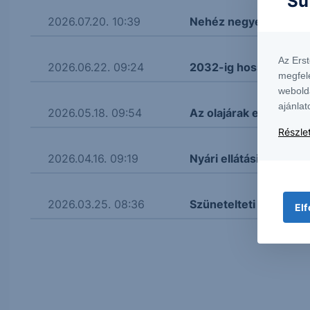
Sü
2026.07.20. 10:39
Nehéz negyedéve volt
Az Ers
2026.06.22. 09:24
2032-ig hosszabbított
megfel
webold
ajánlat
2026.05.18. 09:54
Az olajárak ellenére s
Részlet
2026.04.16. 09:19
Nyári ellátási gondoktó
2026.03.25. 08:36
Szünetelteti az üzema
Elf