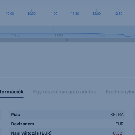
10:00
10:30
11:00
11:30
12:00
12:30
10:00
11:00
12:00
nformációk
Egy részvényre jutó adatok
Eredményki
R
Piac
XETRA
R
Devizanem
EUR
R
Napi változás (EUR)
-0.32