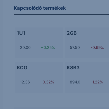
Kapcsolódó termékek
1U1
2GB
20.00
+0.25%
57.50
-0.69%
KCO
KSB3
12.36
-0.32%
894.0
-1.22%