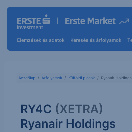
Elemzések és adatok
Keresés és árfolyamok
T
Kezdőlap
Árfolyamok
Külföldi piacok
Ryanair Holding
RY4C
(XETRA)
Ryanair Holdings