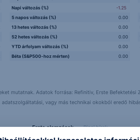
R
Napi változás (%)
-1.25
5 napos változás (%)
0.00
R
13 hetes változás (%)
0.00
y
52 hetes változás (%)
0.00
-
YTD árfolyam változás (%)
0.00
R
Béta (S&P500-hoz mérten)
0.00
eket mutatnak. Adatok forrása: Refinitiv, Erste Befektetési Z
adatszolgáltatási, vagy más technikai okokból eredő hibás
Erste elemzések
Piaci hírek