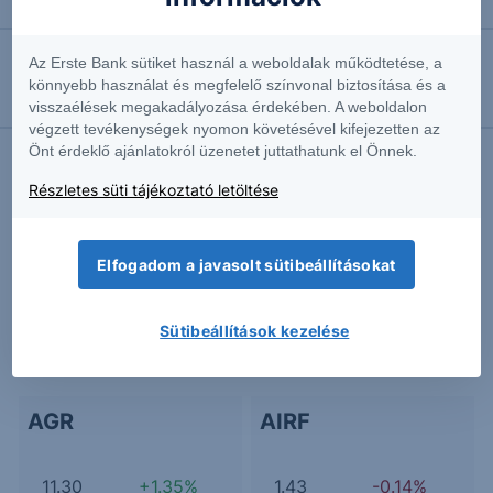
CACIB Express Note Erste EUR 26-30
Az Erste Bank sütiket használ a weboldalak működtetése, a
2026.05.27. 10:26
könnyebb használat és megfelelő színvonal biztosítása és a
Bayer: Veszélyben a Roundup megállapodás
visszaélések megakadályozása érdekében. A weboldalon
végzett tevékenységek nyomon követésével kifejezetten az
Önt érdeklő ajánlatokról üzenetet juttathatunk el Önnek.
Részletes süti tájékoztató letöltése
További Erste elemzések
Elfogadom a javasolt sütibeállításokat
Kapcsolódó termékek
Sütibeállítások kezelése
AGR
AIRF
11.30
+1.35%
1.43
-0.14%