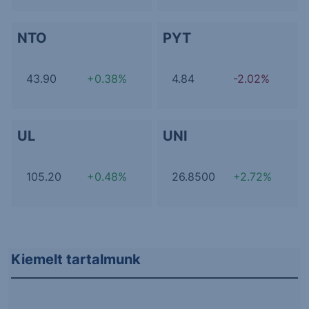
NTO
PYT
43.90
+0.38%
4.84
-2.02%
UL
UNI
105.20
+0.48%
26.8500
+2.72%
Kiemelt tartalmunk