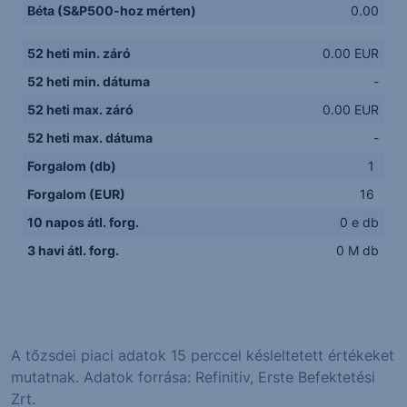
Béta (S&P500-hoz mérten)
0.00
52 heti min. záró
0.00 EUR
52 heti min. dátuma
-
52 heti max. záró
0.00 EUR
52 heti max. dátuma
-
Forgalom (db)
1
Forgalom (EUR)
16
10 napos átl. forg.
0 e db
3 havi átl. forg.
0 M db
A tőzsdei piaci adatok 15 perccel késleltetett értékeket
mutatnak. Adatok forrása: Refinitiv, Erste Befektetési
Zrt.