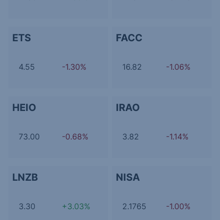
ETS
FACC
4.55
-1.30%
16.82
-1.06%
HEIO
IRAO
73.00
-0.68%
3.82
-1.14%
LNZB
NISA
3.30
+3.03%
2.1765
-1.00%