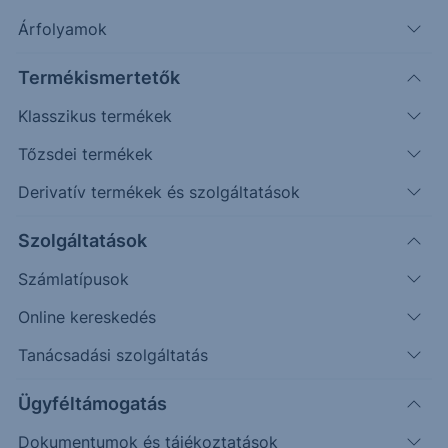
Árfolyamok
Erste Market Pro belépés
Termékismertetők
Klasszikus termékek
Tőzsdei termékek
Derivatív termékek és szolgáltatások
Szolgáltatások
Számlatípusok
Online kereskedés
Ez a grafikon jelenleg nem elérhető.
Tanácsadási szolgáltatás
Ügyféltámogatás
Dokumentumok és tájékoztatások