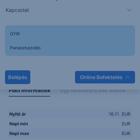
Kapcsolat
GYIK
Panaszkezelés
Napon belüli
Historikus
Legfontosabb adatok
Belépés
Online Befektetés
Piaci információk
Egy részvényre jutó adatok
E
Nyitó ár
16.11
EUR
Napi min
EUR
Napi max
EUR