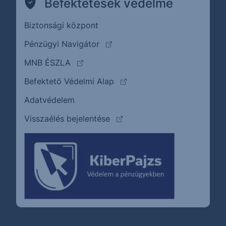
Befektetések védelme
Biztonsági központ
(külső oldalra ugrik)
Pénzügyi Navigátor
(külső oldalra ugrik)
MNB ÉSZLA
(külső oldalra ugrik)
Befektető Védelmi Alap
Adatvédelem
(külső oldalra ugrik)
Visszaélés bejelentése