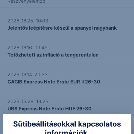
Részvényelemző
2026.06.25. 10:03
Jelentős leépítésre készül a spanyol nagybank
2026.06.16. 09:49
Tetőzhetett az infláció a tengerentúlon
2026.06.14. 20:33
CACIB Express Note Erste EUR II 26-30
2026.05.29. 19:25
UBS Express Note Erste HUF 26-30
Sütibeállításokkal kapcsolatos
2026.05.29. 10:18
információk