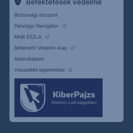
Befektetések védelme
Biztonsági központ
(külső oldalra ugrik)
Pénzügyi Navigátor
(külső oldalra ugrik)
MNB ÉSZLA
(külső oldalra ugrik)
Befektető Védelmi Alap
Adatvédelem
(külső oldalra ugrik)
Visszaélés bejelentése