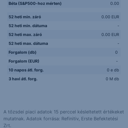
Béta (S&P500-hoz mérten)
0.00
52 heti min. záró
0.00 EUR
52 heti min. dátuma
-
52 heti max. záró
0.00 EUR
52 heti max. dátuma
-
Forgalom (db)
0
Forgalom (EUR)
-
10 napos átl. forg.
0 e db
3 havi átl. forg.
0 M db
A tőzsdei piaci adatok 15 perccel késleltetett értékeket
mutatnak. Adatok forrása: Refinitiv, Erste Befektetési
Zrt.