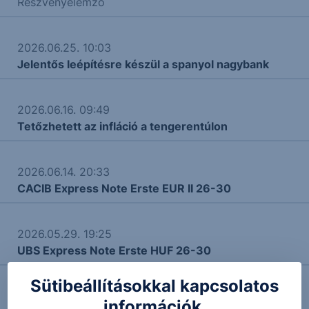
Részvényelemző
2026.06.25. 10:03
Jelentős leépítésre készül a spanyol nagybank
2026.06.16. 09:49
Tetőzhetett az infláció a tengerentúlon
2026.06.14. 20:33
CACIB Express Note Erste EUR II 26-30
2026.05.29. 19:25
UBS Express Note Erste HUF 26-30
Sütibeállításokkal kapcsolatos
2026.05.29. 10:18
információk