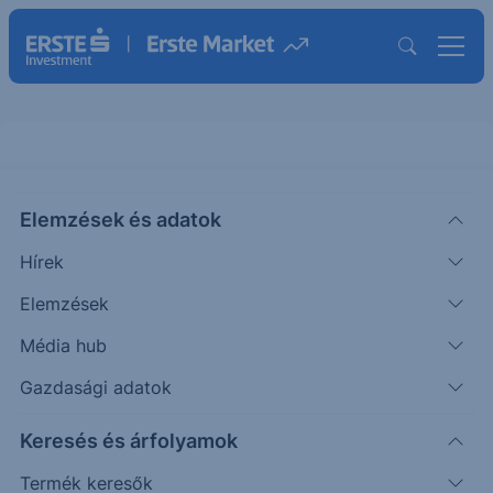
Elemzések és adatok
SANT
(Wiener Börse)
S&T ORD
Hírek
ISIN: AT0000A0E9W5
Elemzések
EUR
—
-
-
Média hub
Időpont: 21.11.26. 17:49
Előző záró:
(26.08.07.)
Gazdasági adatok
Árfolyamértesítő rögzítése
Keresés és árfolyamok
Termék keresők
További információk kérése