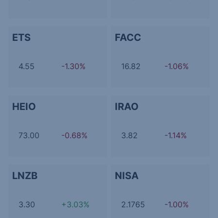
ETS
FACC
4.55
-1.30%
16.82
-1.06%
HEIO
IRAO
73.00
-0.68%
3.82
-1.14%
LNZB
NISA
3.30
+3.03%
2.1765
-1.00%