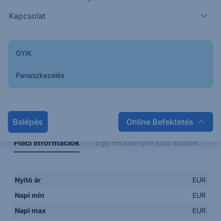
Kapcsolat
GYIK
Panaszkezelés
Napon belüli
Historikus
Legfontosabb adatok
Belépés
Online Befektetés
Piaci információk
Egy részvényre jutó adatok
E
Nyitó ár
EUR
Napi min
EUR
Napi max
EUR