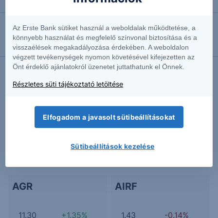
CACIB Express Note Erste EUR 26-30
Az Erste Bank sütiket használ a weboldalak működtetése, a
2026.05.27. 10:26
könnyebb használat és megfelelő színvonal biztosítása és a
Bayer: Veszélyben a Roundup megállapodás
visszaélések megakadályozása érdekében. A weboldalon
végzett tevékenységek nyomon követésével kifejezetten az
Önt érdeklő ajánlatokról üzenetet juttathatunk el Önnek.
Részletes süti tájékoztató letöltése
További Erste elemzések
Elfogadom a javasolt sütibeállításokat
Kapcsolódó termékek
Sütibeállítások kezelése
AGR
AIRF
11.30
+1.35%
1.43
-0.14%