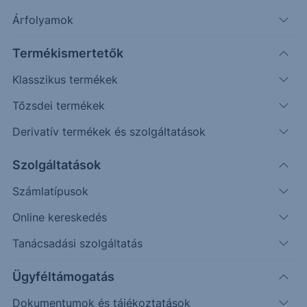
Árfolyamok
Erste Market Pro belépés
Termékismertetők
Klasszikus termékek
Tőzsdei termékek
Derivatív termékek és szolgáltatások
Szolgáltatások
Számlatípusok
Online kereskedés
Ez a grafikon jelenleg nem elérhető.
Tanácsadási szolgáltatás
Ügyféltámogatás
Dokumentumok és tájékoztatások