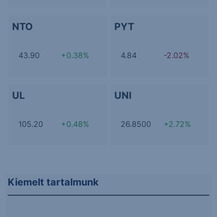
NTO
PYT
43.90
+0.38%
4.84
-2.02%
UL
UNI
105.20
+0.48%
26.8500
+2.72%
Kiemelt tartalmunk