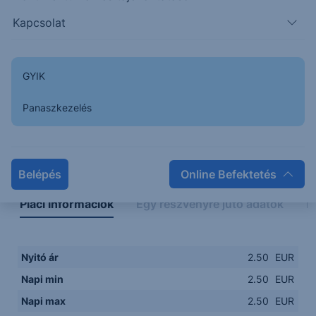
Kapcsolat
GYIK
Panaszkezelés
Napon belüli
Historikus
Legfontosabb adatok
Belépés
Online Befektetés
Piaci információk
Egy részvényre jutó adatok
E
Nyitó ár
2.50
EUR
Napi min
2.50
EUR
Napi max
2.50
EUR