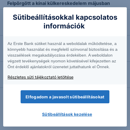
Felpörgött a kínai külkereskedelem májusban
Sütibeállításokkal kapcsolatos
2026.06.02. 15:22
információk
Megújulásra készül a McDonald’s
Az Erste Bank sütiket használ a weboldalak működtetése, a
2026.05.07. 15:36
könnyebb használat és megfelelő színvonal biztosítása és a
A vártál nagyobb növekedés a McDonalds-tól
visszaélések megakadályozása érdekében. A weboldalon
végzett tevékenységek nyomon követésével kifejezetten az
Önt érdeklő ajánlatokról üzenetet juttathatunk el Önnek.
2026.04.27. 15:27
Részletes süti tájékoztató letöltése
Gáncsolja Kína a Meta törekvéseit
Elfogadom a javasolt sütibeállításokat
További Erste elemzések
Sütibeállítások kezelése