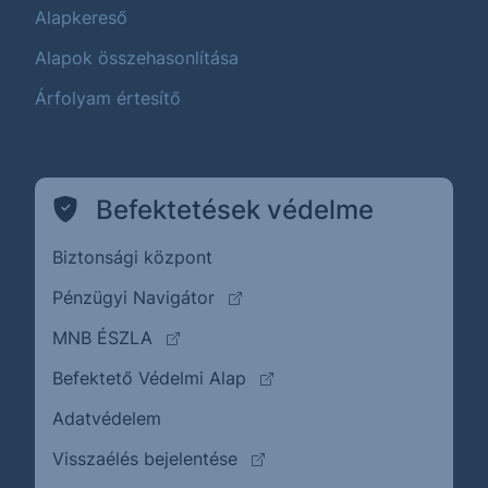
Alapkereső
Alapok összehasonlítása
Árfolyam értesítő
Befektetések védelme
Biztonsági központ
(külső oldalra ugrik)
Pénzügyi Navigátor
(külső oldalra ugrik)
MNB ÉSZLA
(külső oldalra ugrik)
Befektető Védelmi Alap
Adatvédelem
(külső oldalra ugrik)
Visszaélés bejelentése