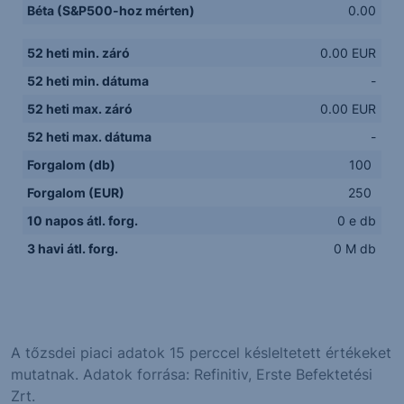
Béta (S&P500-hoz mérten)
0.00
52 heti min. záró
0.00 EUR
52 heti min. dátuma
-
52 heti max. záró
0.00 EUR
52 heti max. dátuma
-
Forgalom (db)
100
Forgalom (EUR)
250
10 napos átl. forg.
0 e db
3 havi átl. forg.
0 M db
A tőzsdei piaci adatok 15 perccel késleltetett értékeket
mutatnak. Adatok forrása: Refinitiv, Erste Befektetési
Zrt.