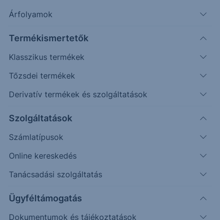
Árfolyamok
Erste Market Pro belépés
Termékismertetők
Klasszikus termékek
Tőzsdei termékek
Derivatív termékek és szolgáltatások
Szolgáltatások
Számlatípusok
Online kereskedés
Ez a grafikon jelenleg nem elérhető.
Tanácsadási szolgáltatás
Ügyféltámogatás
Dokumentumok és tájékoztatások