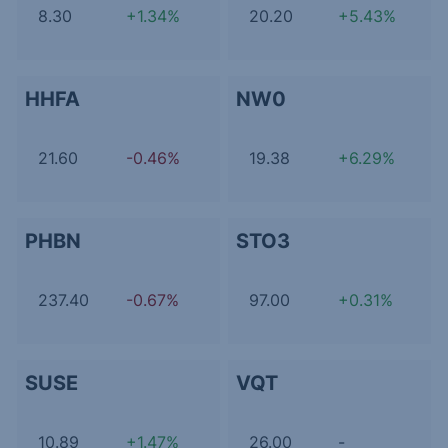
8.30
+1.34%
20.20
+5.43%
HHFA
NW0
21.60
-0.46%
19.38
+6.29%
PHBN
STO3
237.40
-0.67%
97.00
+0.31%
SUSE
VQT
10.89
+1.47%
26.00
-