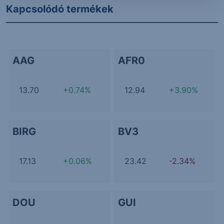
Kapcsolódó termékek
AAG
AFR0
13.70
+0.74%
12.94
+3.90%
BIRG
BV3
17.13
+0.06%
23.42
-2.34%
DOU
GUI