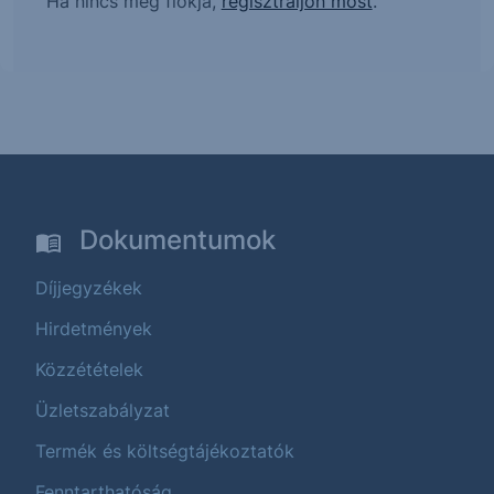
Ha nincs még fiókja,
regisztráljon most
.
Dokumentumok
Díjjegyzékek
Hirdetmények
Közzétételek
Üzletszabályzat
Termék és költségtájékoztatók
Fenntarthatóság