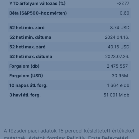
YTD árfolyam változás (%)
-27.77
Béta (S&P500-hoz mérten)
0.60
52 heti min. záró
8.74 USD
52 heti min. dátuma
2024.04.16.
52 heti max. záró
40.16 USD
52 heti max. dátuma
2023.07.26.
Forgalom (db)
2 475 557
Forgalom (USD)
30.95M
10 napos átl. forg.
1 664 e db
3 havi átl. forg.
51 091 M db
A tőzsdei piaci adatok 15 perccel késleltetett értékeket
mutatnak. Adatok forrása: Refinitiv, Erste Befektetési