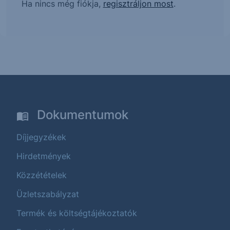
Ha nincs még fiókja,
regisztráljon most
.
Dokumentumok
Díjjegyzékek
Hirdetmények
Közzétételek
Üzletszabályzat
Termék és költségtájékoztatók