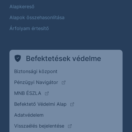
Alapkereső
Alapok összehasonlítása
Árfolyam értesítő
Befektetések védelme
Biztonsági központ
(külső oldalra ugrik)
Pénzügyi Navigátor
(külső oldalra ugrik)
MNB ÉSZLA
(külső oldalra ugrik)
Befektető Védelmi Alap
Adatvédelem
(külső oldalra ugrik)
Visszaélés bejelentése