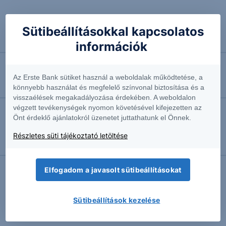
2026.08.07. 09:36
Sütibeállításokkal kapcsolatos
Évtizedes mélyponton az infláció
Vezető makrogazdasági elemző
információk
2026.08.07. 09:18
Az Erste Bank sütiket használ a weboldalak működtetése, a
Erős lett a MOL második negyedéve
könnyebb használat és megfelelő színvonal biztosítása és a
visszaélések megakadályozása érdekében. A weboldalon
végzett tevékenységek nyomon követésével kifejezetten az
Önt érdeklő ajánlatokról üzenetet juttathatunk el Önnek.
2026.08.07. 08:59
Újra bellobanhat egy szikra: Olaj - 2026/60 - napi
Részletes süti tájékoztató letöltése
Szakmai vezető
Elfogadom a javasolt sütibeállításokat
További Erste elemzések
Sütibeállítások kezelése