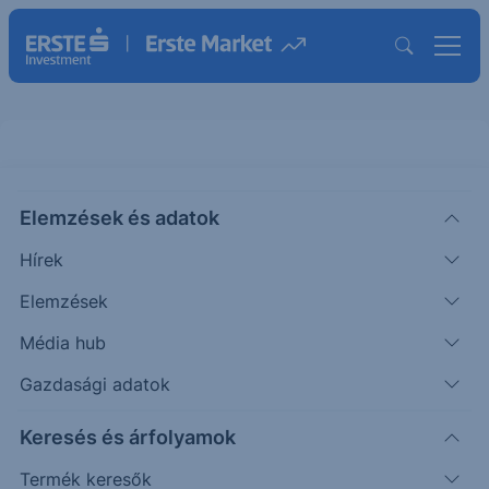
Elemzések és adatok
HE
(USA)
Hawaiian Electric Industries Ord
Hírek
Shs
Elemzések
ISIN: US4198701009
Média hub
12.41
USD
-0.08
-0.64%
Időpont: 26.08.07. 22:00
Gazdasági adatok
Előző záró:
12.49
(26.08.07.)
Keresés és árfolyamok
Árfolyamértesítő rögzítése
Termék keresők