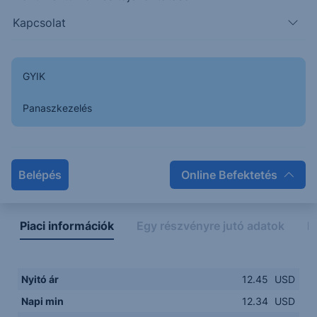
Kapcsolat
12.3000
14:00
16:00
18:00
20:00
GYIK
15:00
18:00
Panaszkezelés
Napon belüli
Historikus
Legfontosabb adatok
Belépés
Online Befektetés
Piaci információk
Egy részvényre jutó adatok
E
Nyitó ár
12.45
USD
Napi min
12.34
USD