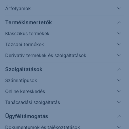
További információk kérése
Árfolyamok
Erste Market Pro belépés
Termékismertetők
Klasszikus termékek
Tőzsdei termékek
Derivatív termékek és szolgáltatások
Szolgáltatások
12.6000
Számlatípusok
Online kereskedés
12.5000
Tanácsadási szolgáltatás
Ügyféltámogatás
12.4000
Dokumentumok és tájékoztatások