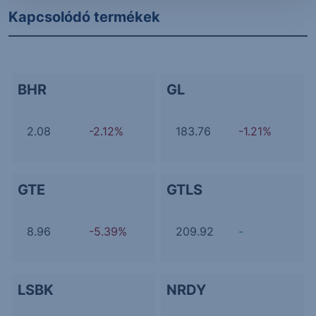
Kapcsolódó termékek
BHR
GL
2.08
-2.12%
183.76
-1.21%
GTE
GTLS
8.96
-5.39%
209.92
-
LSBK
NRDY