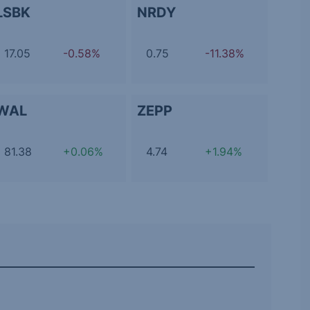
LSBK
NRDY
17.05
-0.58%
0.75
-11.38%
WAL
ZEPP
81.38
+0.06%
4.74
+1.94%