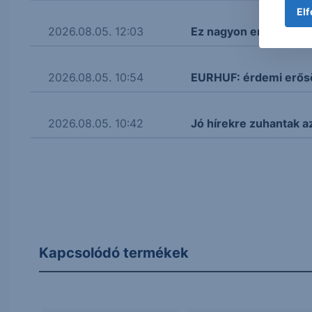
Elf
2026.08.05. 12:03
Ez nagyon erős lett! 
2026.08.05. 10:54
EURHUF: érdemi erősöd
2026.08.05. 10:42
Jó hírekre zuhantak a
Kapcsolódó termékek