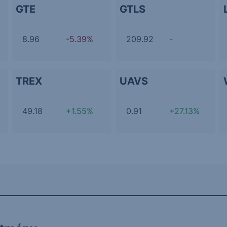
GTE
GTLS
8.96
-5.39%
209.92
-
TREX
UAVS
49.18
+1.55%
0.91
+27.13%