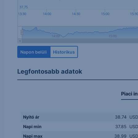
37.75
13:30
14:00
14:30
15:00
15:3
14:00
15:00
Napon belüli
Historikus
Legfontosabb adatok
Piaci i
Nyitó ár
38.74
US
Napi min
37.85
US
Napi max
38.99
US