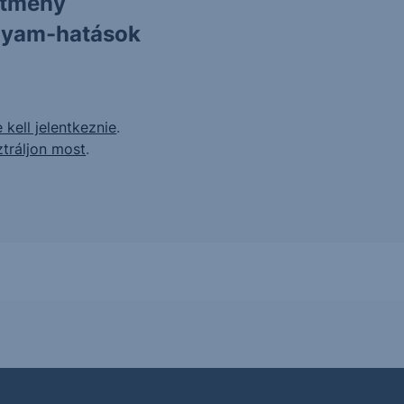
ítmény
olyam-hatások
 kell jelentkeznie
.
ztráljon most
.