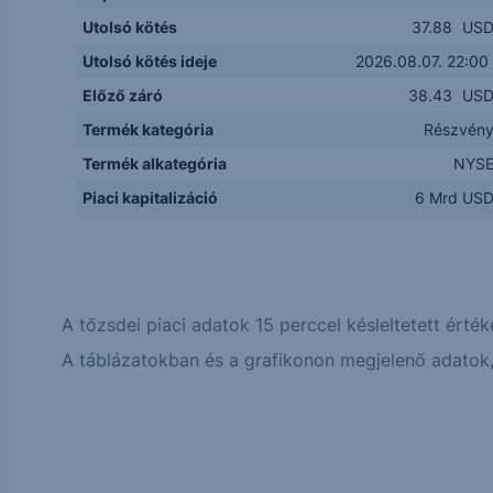
Utolsó kötés
37.88
US
Utolsó kötés ideje
2026.08.07. 22:00
Előző záró
38.43
US
Termék kategória
Részvén
Termék alkategória
NYS
Piaci kapitalizáció
6 Mrd US
A tőzsdei piaci adatok 15 perccel késleltetett érték
A táblázatokban és a grafikonon megjelenő adatok, 