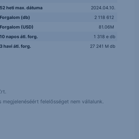
52 heti max. dátuma
2024.04.10.
Forgalom (db)
2 118 612
Forgalom (USD)
81.06M
10 napos átl. forg.
1 318 e db
3 havi átl. forg.
27 241 M db
rt.
 megjelenéséért felelősséget nem vállalunk.