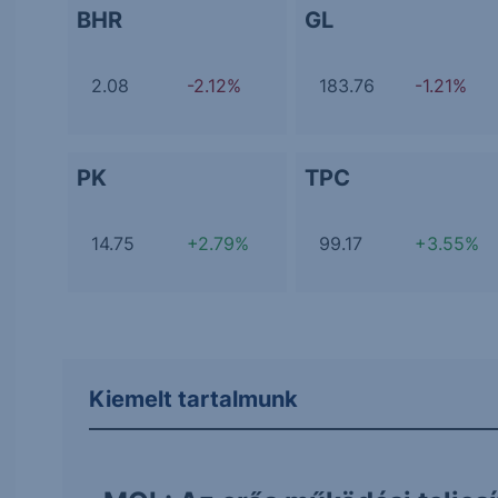
BHR
GL
2.08
-2.12%
183.76
-1.21%
PK
TPC
14.75
+2.79%
99.17
+3.55%
Kiemelt tartalmunk