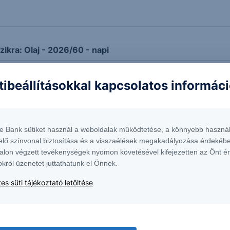
zikra: Olaj - 2026/60 - napi
tibeállításokkal kapcsolatos informác
 esik a memóriaszektor sztárrészvénye
eresége –a forinterősödés visszafoghatja a blue chipek e
te Bank sütiket használ a weboldalak működtetése, a könnyebb használ
elő színvonal biztosítása és a visszaélések megakadályozása érdekébe
R/USD - 2026/62 - napi
alon végzett tevékenységek nyomon követésével kifejezetten az Önt é
okról üzenetet juttathatunk el Önnek.
es süti tájékoztató letöltése
eaming is jól teljesített a Disney-nél
 teljesítmény ellensúlyozhatta a devizaárfolyam-hatások