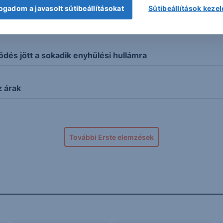
ogadom a javasolt sütibeállításokat
Sütibeállítások keze
(Új csúcsok a vezető indexekben)
és jött a sokadik enyhülési hullámra
z árak
További Erste elemzések