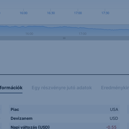
0
16:00
16:30
17:00
17:30
16:00
17:00
nformációk
Egy részvényre jutó adatok
Eredményki
D
Piac
USA
D
Devizanem
USD
D
Napi változás (USD)
-0.55