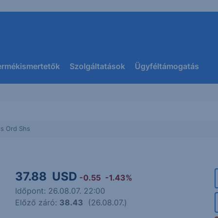
ermékismertetők
Szolgáltatások
Ügyféltámogatás
ns Ord Shs
37.88
USD
-0.55
-1.43%
Időpont: 26.08.07. 22:00
Előző záró:
38.43
(26.08.07.)