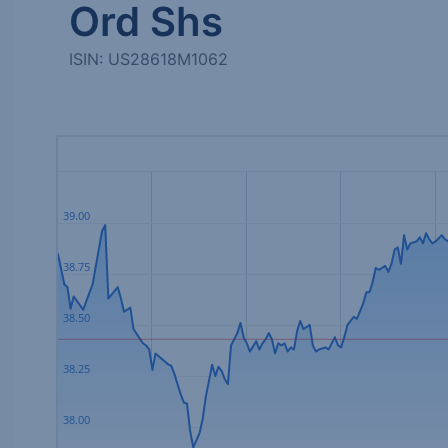
Ord Shs
ISIN: US28618M1062
39.00
38.75
38.50
38.25
38.00