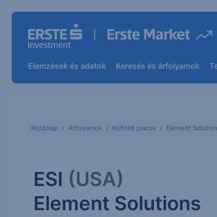
Elemzések és adatok
Keresés és árfolyamok
T
Kezdőlap
Árfolyamok
Külföldi piacok
Element Solutio
ESI
(USA)
Element Solutions