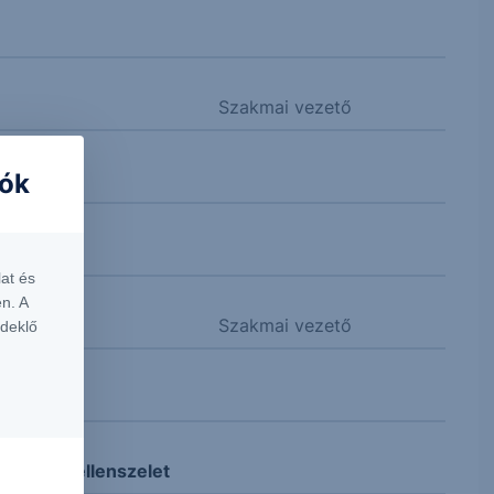
Szakmai vezető
iók
redményeit
at és
n. A
Szakmai vezető
rdeklő
 okozta ellenszelet