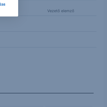
lése
Vezető elemző