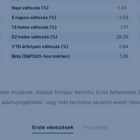
D
Napi változás (%)
-1.43
5 napos változás (%)
-1.53
D
13 hetes változás (%)
1.71
y
52 hetes változás (%)
29.29
E
YTD árfolyam változás (%)
2.64
D
Béta (S&P500-hoz mérten)
1.29
eket mutatnak. Adatok forrása: Refinitiv, Erste Befektetési Z
adatszolgáltatási, vagy más technikai okokból eredő hibás
Erste elemzések
Piaci hírek