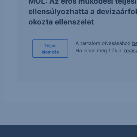
MOL: Az erős működési teljes
ellensúlyozhatta a devizaárf
okozta ellenszelet
A tartalom olvasásához
be
Teljes
Ha nincs még fiókja,
regis
elemzés