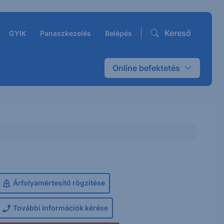
Kereső
GYIK
Panaszkezelés
Belépés
Online befektetés
Árfolyamértesítő rögzítése
További információk kérése