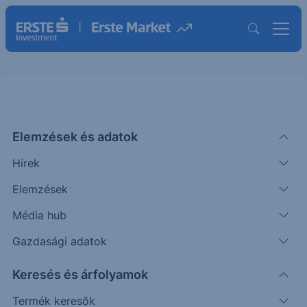
Elemzések és adatok
ICE
(USA)
Intercontinental Exchange Ord
Hírek
Shs
Elemzések
ISIN: US45866F1049
Média hub
150.31
USD
+0.56
+0.37%
Időpont: 26.08.07. 22:00
Gazdasági adatok
Előző záró:
149.75
(26.08.07.)
Keresés és árfolyamok
Árfolyamértesítő rögzítése
Termék keresők