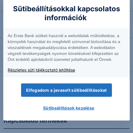
gyakornok
Sütibeállításokkal kapcsolatos
információk
2026.07.20. 15:23
Még jobban megszorongatná az AMD az Nvidiát
Az Erste Bank sütiket használ a weboldalak működtetése, a
könnyebb használat és megfelelő színvonal biztosítása és a
visszaélések megakadályozása érdekében. A weboldalon
2026.07.07. 12:13
végzett tevékenységek nyomon követésével kifejezetten az
Erős rajt előtt az amerikai gyorsjelentési szezon
Önt érdeklő ajánlatokról üzenetet juttathatunk el Önnek.
Részvényelemző
Részletes süti tájékoztató letöltése
Elfogadom a javasolt sütibeállításokat
További Erste elemzések
Sütibeállítások kezelése
Kapcsolódó termékek