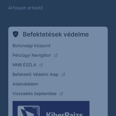
Árfolyam értesítő
Befektetések védelme
Biztonsági központ
(külső oldalra ugrik)
Pénzügyi Navigátor
(külső oldalra ugrik)
MNB ÉSZLA
(külső oldalra ugrik)
Befektető Védelmi Alap
Adatvédelem
(külső oldalra ugrik)
Visszaélés bejelentése