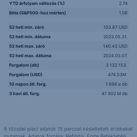
YTD árfolyam változás (%)
2.74
Béta (S&P500-hoz mérten)
1.06
52 heti min. záró
103.87 USD
52 heti min. dátuma
2023.05.31.
52 heti max. záró
140.43 USD
52 heti max. dátuma
2024.03.07.
Forgalom (db)
3 132 153
Forgalom (USD)
474.53M
10 napos átl. forg.
1 698 e db
3 havi átl. forg.
47 902 M db
A tőzsdei piaci adatok 15 perccel késleltetett értékeket
mutatnak. Adatok forrása: Refinitiv, Erste Befektetési