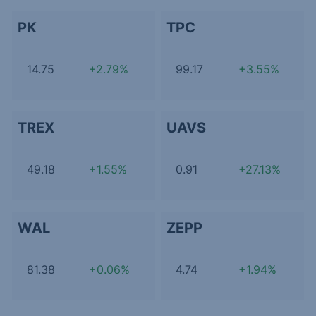
PK
TPC
14.75
+2.79%
99.17
+3.55%
TREX
UAVS
49.18
+1.55%
0.91
+27.13%
WAL
ZEPP
81.38
+0.06%
4.74
+1.94%