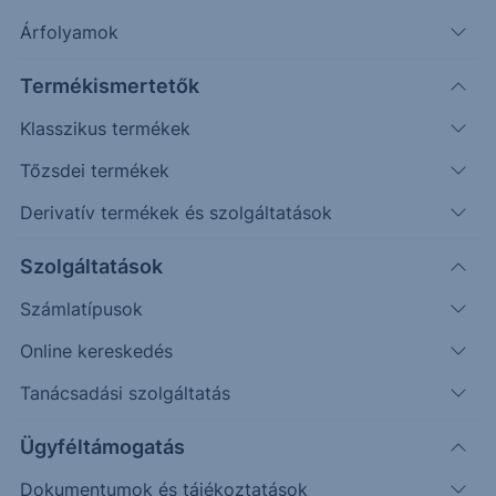
További információk kérése
Árfolyamok
Erste Market Pro belépés
Termékismertetők
Klasszikus termékek
Tőzsdei termékek
Derivatív termékek és szolgáltatások
Szolgáltatások
153.00
Számlatípusok
152.00
Online kereskedés
Tanácsadási szolgáltatás
151.00
Ügyféltámogatás
150.00
Dokumentumok és tájékoztatások