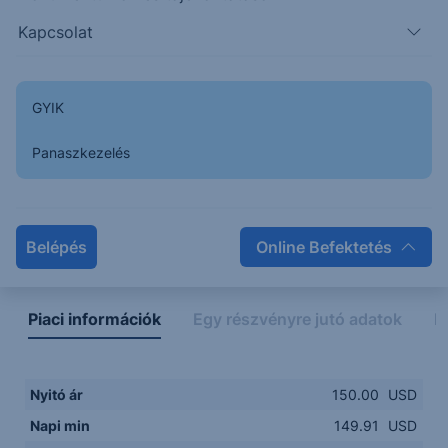
Kapcsolat
149.00
14:00
16:00
18:00
20:00
GYIK
15:00
18:00
Panaszkezelés
Napon belüli
Historikus
Legfontosabb adatok
Belépés
Online Befektetés
Piaci információk
Egy részvényre jutó adatok
E
Nyitó ár
150.00
USD
Napi min
149.91
USD