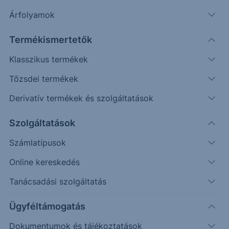
Árfolyamok
Erste Market Pro belépés
Termékismertetők
Klasszikus termékek
Tőzsdei termékek
Derivatív termékek és szolgáltatások
Szolgáltatások
Számlatípusok
Online kereskedés
Ez a grafikon jelenleg nem elérhető.
Tanácsadási szolgáltatás
Ügyféltámogatás
Dokumentumok és tájékoztatások