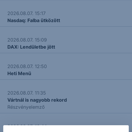
2026.08.07. 15:17
Nasdaq: Falba ütközött
2026.08.07. 15:09
DAX: Lendületbe jött
2026.08.07. 12:50
Heti Menü
2026.08.07. 11:35
Vártnál is nagyobb rekord
Részvényelemző
2026.08.07. 10:44