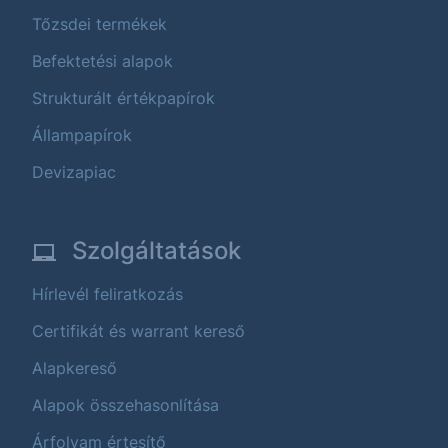
Tőzsdei termékek
Befektetési alapok
Strukturált értékpapírok
Állampapírok
Devizapiac
Szolgáltatások
Hírlevél feliratkozás
Certifikát és warrant kereső
Alapkereső
Alapok összehasonlítása
Árfolyam értesítő