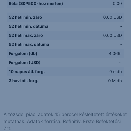
Béta (S&P500-hoz mérten)
0.00
52 heti min. záró
0.00 USD
52 heti min. dátuma
-
52 heti max. záró
0.00 USD
52 heti max. dátuma
-
Forgalom (db)
4 069
Forgalom (USD)
-
10 napos átl. forg.
0 e db
3 havi átl. forg.
0 M db
A tőzsdei piaci adatok 15 perccel késleltetett értékeket
mutatnak. Adatok forrása: Refinitiv, Erste Befektetési
Zrt.