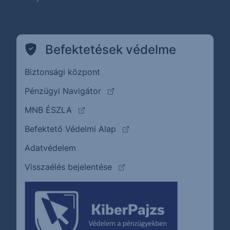
Befektetések védelme
Biztonsági központ
(külső oldalra ugrik)
Pénzügyi Navigátor
(külső oldalra ugrik)
MNB ÉSZLA
(külső oldalra ugrik)
Befektető Védelmi Alap
Adatvédelem
(külső oldalra ugrik)
Visszaélés bejelentése