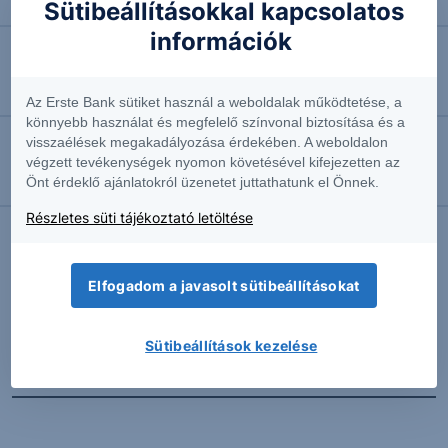
Négyhavi mélyponton a forint
Sütibeállításokkal kapcsolatos
információk
2026.08.07. 10:41
EURUSD: munkapiaci jelentésre várva
Az Erste Bank sütiket használ a weboldalak működtetése, a
könnyebb használat és megfelelő színvonal biztosítása és a
visszaélések megakadályozása érdekében. A weboldalon
2026.08.07. 10:37
végzett tevékenységek nyomon követésével kifejezetten az
Önt érdeklő ajánlatokról üzenetet juttathatunk el Önnek.
Megint emelkedésben az olaj
Részletes süti tájékoztató letöltése
További Erste elemzések
Elfogadom a javasolt sütibeállításokat
Sütibeállítások kezelése
Kapcsolódó termékek