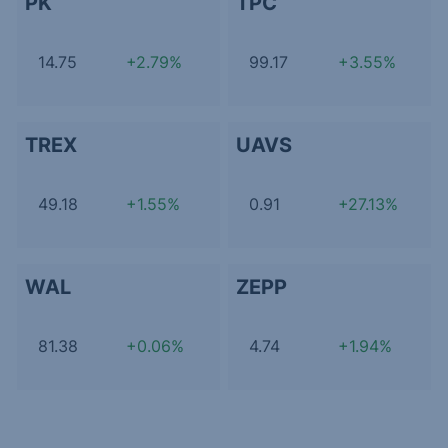
PK
TPC
14.75
+2.79%
99.17
+3.55%
TREX
UAVS
49.18
+1.55%
0.91
+27.13%
WAL
ZEPP
81.38
+0.06%
4.74
+1.94%