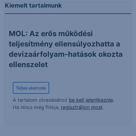
Kiemelt tartalmunk
MOL: Az erős működési
teljesítmény ellensúlyozhatta a
devizaárfolyam-hatások okozta
ellenszelet
Teljes elemzés
A tartalom olvasásához
be kell jelentkeznie
.
Ha nincs még fiókja,
regisztráljon most
.