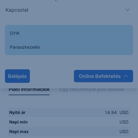
Kapcsolat
GYIK
Panaszkezelés
Napon belüli
Historikus
Legfontosabb adatok
Belépés
Online Befektetés
Piaci információk
Egy részvényre jutó adatok
E
Nyitó ár
14.94
USD
Napi min
USD
Napi max
USD