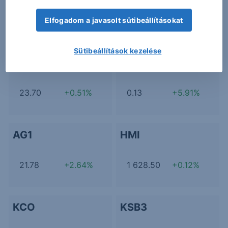
20.00
+0.25%
57.50
-0.69%
Elfogadom a javasolt sütibeállításokat
Sütibeállítások kezelése
ADE
ADJ
23.70
+0.51%
0.13
+5.91%
AG1
HMI
21.78
+2.64%
1 628.50
+0.12%
KCO
KSB3