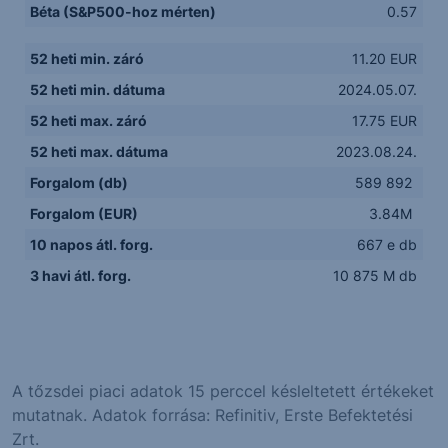
Béta (S&P500-hoz mérten)
0.57
52 heti min. záró
11.20 EUR
52 heti min. dátuma
2024.05.07.
52 heti max. záró
17.75 EUR
52 heti max. dátuma
2023.08.24.
Forgalom (db)
589 892
Forgalom (EUR)
3.84M
10 napos átl. forg.
667 e db
3 havi átl. forg.
10 875 M db
A tőzsdei piaci adatok 15 perccel késleltetett értékeket
mutatnak. Adatok forrása: Refinitiv, Erste Befektetési
Zrt.