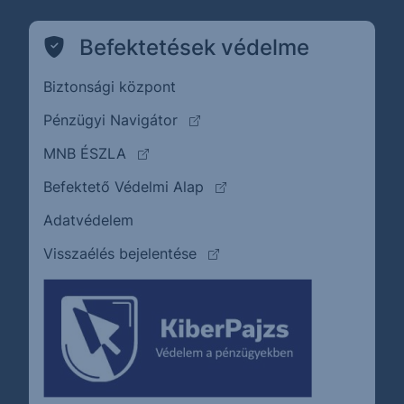
Befektetések védelme
Biztonsági központ
(külső oldalra ugrik)
Pénzügyi Navigátor
(külső oldalra ugrik)
MNB ÉSZLA
(külső oldalra ugrik)
Befektető Védelmi Alap
Adatvédelem
(külső oldalra ugrik)
Visszaélés bejelentése