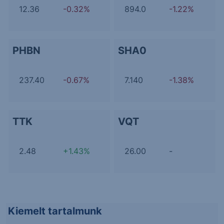
12.36
-0.32%
894.0
-1.22%
PHBN
SHA0
237.40
-0.67%
7.140
-1.38%
TTK
VQT
2.48
+1.43%
26.00
-
Kiemelt tartalmunk