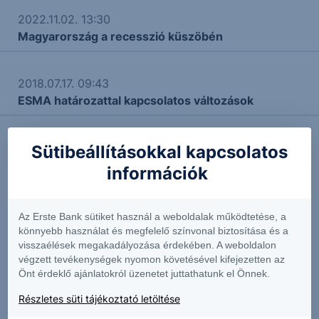
2022.11.02. 13:30
Magyarország a recesszió küszöbén
2018.07.17. 09:43
ESMA határozattal kapcsolatos változások
Sütibeállításokkal kapcsolatos
információk
További Erste elemzések
Az Erste Bank sütiket használ a weboldalak működtetése, a
Kapcsolódó termékek
könnyebb használat és megfelelő színvonal biztosítása és a
visszaélések megakadályozása érdekében. A weboldalon
végzett tevékenységek nyomon követésével kifejezetten az
Önt érdeklő ajánlatokról üzenetet juttathatunk el Önnek.
Részletes süti tájékoztató letöltése
1U1
2GB