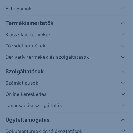
Árfolyamok
Erste Market Pro belépés
Termékismertetők
Klasszikus termékek
Tőzsdei termékek
Derivatív termékek és szolgáltatások
6.5500
Szolgáltatások
6.5000
Számlatípusok
Online kereskedés
6.4500
Tanácsadási szolgáltatás
6.4000
Ügyféltámogatás
Dokumentumok és tájékoztatások