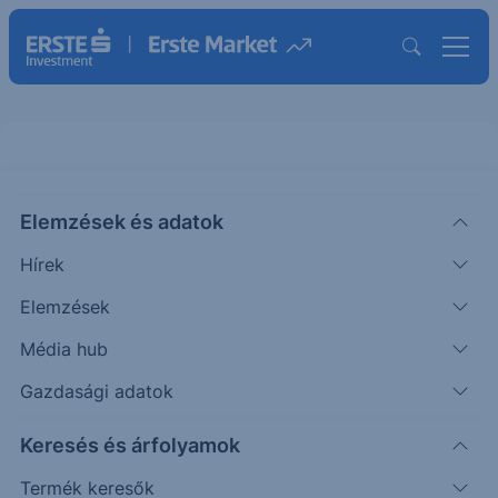
Elemzések és adatok
TMV
(XETRA)
TeamViewer Ord Shs
Hírek
ISIN: DE000A2YN900
Elemzések
6.54
EUR
+0.14
+2.19%
Média hub
Időpont: 26.08.07. 17:34
Előző záró:
6.40
(26.08.07.)
Gazdasági adatok
Árfolyamértesítő rögzítése
Keresés és árfolyamok
Termék keresők
További információk kérése