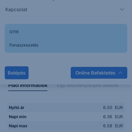
6.3500
08:00
10:00
12:00
14:00
Kapcsolat
08:00
12:00
GYIK
Panaszkezelés
Napon belüli
Historikus
Legfontosabb adatok
Belépés
Online Befektetés
Piaci információk
Egy részvényre jutó adatok
E
Nyitó ár
6.50
EUR
Napi min
6.36
EUR
Napi max
6.58
EUR