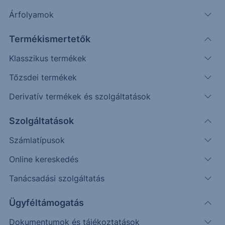
Árfolyamok
Erste Market Pro belépés
Termékismertetők
Klasszikus termékek
Tőzsdei termékek
Derivatív termékek és szolgáltatások
7.2000
Szolgáltatások
7.1500
Számlatípusok
Online kereskedés
7.1000
Tanácsadási szolgáltatás
7.0500
Ügyféltámogatás
Dokumentumok és tájékoztatások