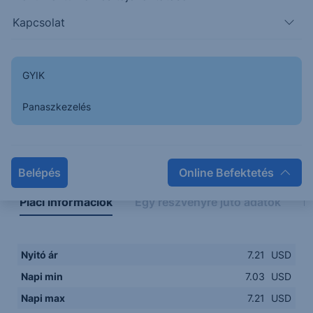
7.0000
14:00
16:00
18:00
20:00
Kapcsolat
15:00
18:00
GYIK
Panaszkezelés
Napon belüli
Historikus
Legfontosabb adatok
Belépés
Online Befektetés
Piaci információk
Egy részvényre jutó adatok
E
Nyitó ár
7.21
USD
Napi min
7.03
USD
Napi max
7.21
USD