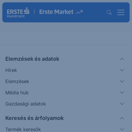
Elemzések és adatok
WU
(USA)
WESTERN UNION ORD
Hírek
ISIN: US9598021098
Elemzések
7.07
USD
-0.09
-1.26%
Média hub
Időpont: 26.08.07. 22:00
Előző záró:
7.16
(26.08.07.)
Gazdasági adatok
Árfolyamértesítő rögzítése
Keresés és árfolyamok
Termék keresők
További információk kérése