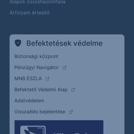
Alapok összehasonlítása
Árfolyam értesítő
Befektetések védelme
Biztonsági központ
(külső oldalra ugrik)
Pénzügyi Navigátor
(külső oldalra ugrik)
MNB ÉSZLA
(külső oldalra ugrik)
Befektető Védelmi Alap
Adatvédelem
(külső oldalra ugrik)
Visszaélés bejelentése