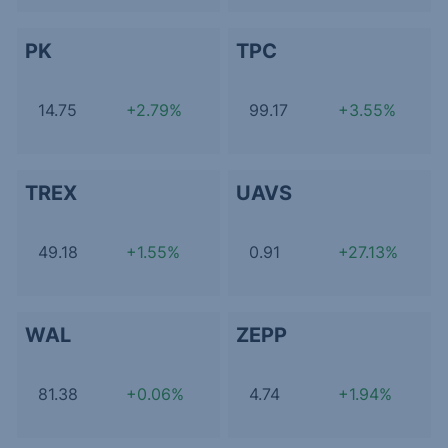
PK
TPC
14.75
+2.79%
99.17
+3.55%
TREX
UAVS
49.18
+1.55%
0.91
+27.13%
WAL
ZEPP
81.38
+0.06%
4.74
+1.94%