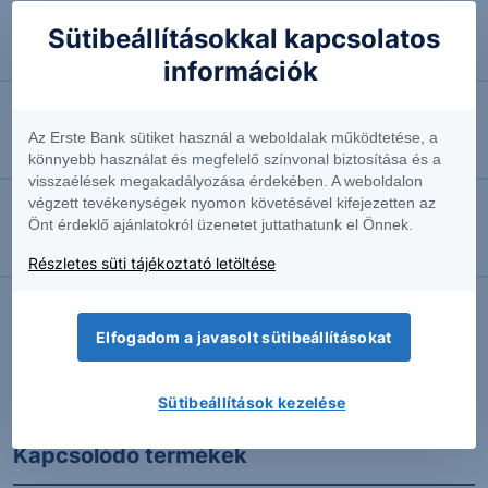
2025.09.24. 09:39
Sütibeállításokkal kapcsolatos
Az Alibaba rengeteg pénzt önt AI-fejlesztésekbe
információk
2025.05.14. 08:43
Az Erste Bank sütiket használ a weboldalak működtetése, a
Advisory és Elemzői Nézőpont - 2025.05.13.
könnyebb használat és megfelelő színvonal biztosítása és a
visszaélések megakadályozása érdekében. A weboldalon
végzett tevékenységek nyomon követésével kifejezetten az
Önt érdeklő ajánlatokról üzenetet juttathatunk el Önnek.
2025.03.05. 07:35
Advisory és Elemzői Nézőpont - 2025.03.04.
Részletes süti tájékoztató letöltése
Elfogadom a javasolt sütibeállításokat
További Erste elemzések
Sütibeállítások kezelése
Kapcsolódó termékek