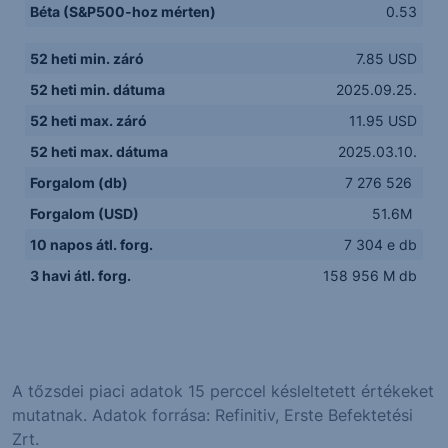
Béta (S&P500-hoz mérten)
0.53
52 heti min. záró
7.85 USD
52 heti min. dátuma
2025.09.25.
52 heti max. záró
11.95 USD
52 heti max. dátuma
2025.03.10.
Forgalom (db)
7 276 526
Forgalom (USD)
51.6M
10 napos átl. forg.
7 304 e db
3 havi átl. forg.
158 956 M db
A tőzsdei piaci adatok 15 perccel késleltetett értékeket
mutatnak. Adatok forrása: Refinitiv, Erste Befektetési
Zrt.