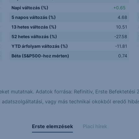
D
Napi változás (%)
+0.65
5 napos változás (%)
4.68
D
13 hetes változás (%)
10.51
y
52 hetes változás (%)
-27.58
E
YTD árfolyam változás (%)
-11.81
D
Béta (S&P500-hoz mérten)
0.74
eket mutatnak. Adatok forrása: Refinitiv, Erste Befektetési Z
adatszolgáltatási, vagy más technikai okokból eredő hibás
Erste elemzések
Piaci hírek