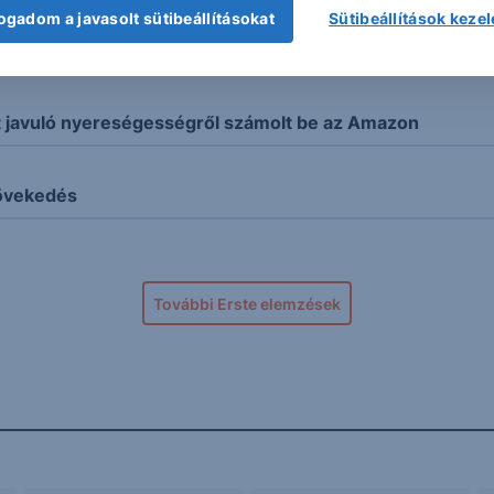
ogadom a javasolt sütibeállításokat
Sütibeállítások keze
t a dollár
t javuló nyereségességről számolt be az Amazon
növekedés
További Erste elemzések