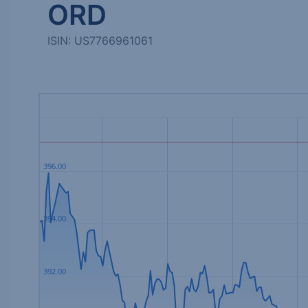
ORD
ISIN: US7766961061
396.00
394.00
392.00