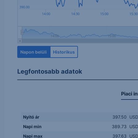
390.00
14:00
14:30
15:00
15:30
14:00
15:00
Napon belüli
Historikus
Legfontosabb adatok
Piaci i
Nyitó ár
397.50
US
Napi min
389.73
US
Napi max
397.63
US