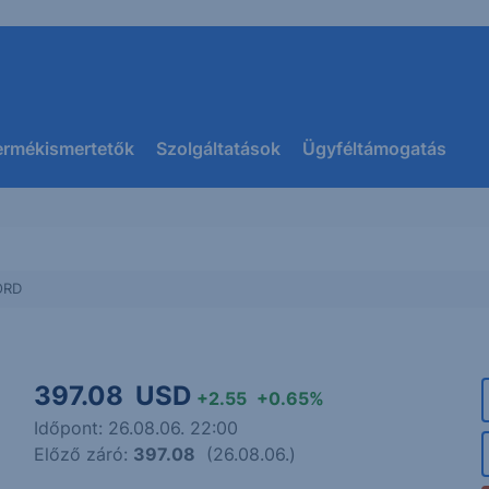
ermékismertetők
Szolgáltatások
Ügyféltámogatás
ORD
397.08
USD
+2.55
+0.65%
Időpont: 26.08.06. 22:00
Előző záró:
397.08
(26.08.06.)