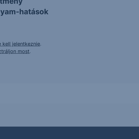
ítmény
olyam-hatások
 kell jelentkeznie
.
ztráljon most
.