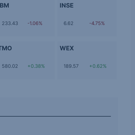
IBM
INSE
233.43
-1.06%
6.62
-4.75%
TMO
WEX
580.02
+0.38%
189.57
+0.62%