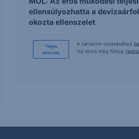
MOL: Az erős működési teljes
ellensúlyozhatta a devizaárf
okozta ellenszelet
A tartalom olvasásához
be
Teljes
Ha nincs még fiókja,
regis
elemzés