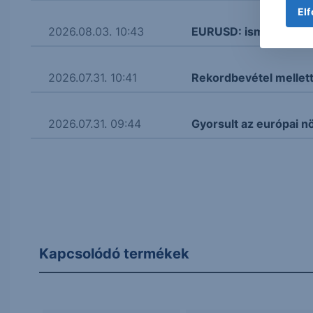
Elf
2026.08.03. 10:43
EURUSD: ismét gyengül
2026.07.31. 10:41
Rekordbevétel mellet
2026.07.31. 09:44
Gyorsult az európai 
Kapcsolódó termékek