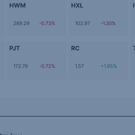
HWM
HXL
289.29
-0.73%
102.97
-1.30%
PJT
RC
172.76
-0.72%
1.57
+1.95%