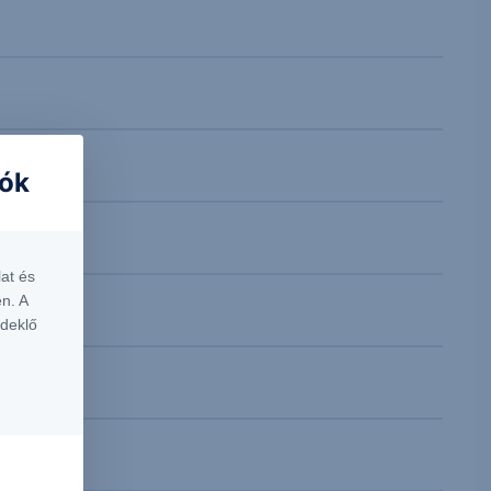
iók
at és
n. A
rdeklő