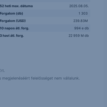
52 heti max. dátuma
2025.08.05.
Forgalom (db)
1 303
Forgalom (USD)
239.83M
10 napos átl. forg.
994 e db
3 havi átl. forg.
22 959 M db
rt.
 megjelenéséért felelősséget nem vállalunk.