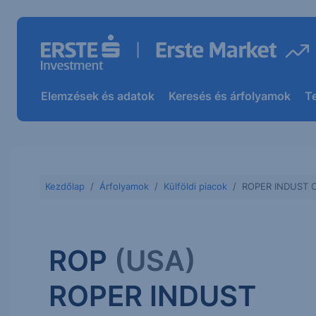
Elemzések és adatok
Keresés és árfolyamok
T
Kezdőlap
Árfolyamok
Külföldi piacok
ROPER INDUST 
ROP
(USA)
ROPER INDUST