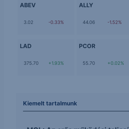
ABEV
ALLY
3.02
-0.33%
44.06
-1.52%
LAD
PCOR
375.70
+1.93%
55.70
+0.02%
Kiemelt tartalmunk