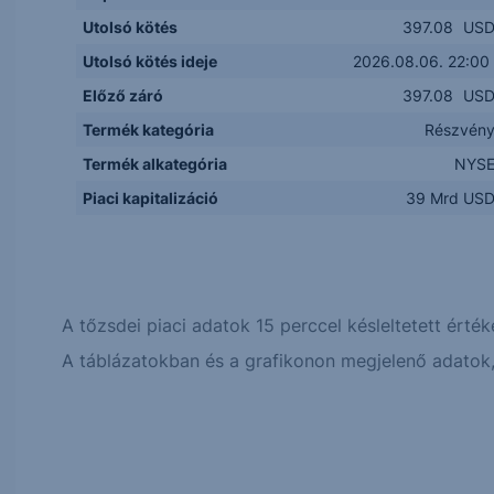
Utolsó kötés
397.08
US
Utolsó kötés ideje
2026.08.06. 22:00
Előző záró
397.08
US
Termék kategória
Részvén
Termék alkategória
NYS
Piaci kapitalizáció
39 Mrd US
A tőzsdei piaci adatok 15 perccel késleltetett érték
A táblázatokban és a grafikonon megjelenő adatok, 