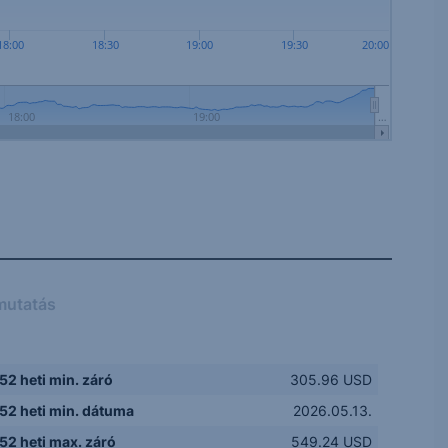
18:00
18:30
19:00
19:30
20:00
18:00
19:00
…
mutatás
52 heti min. záró
305.96 USD
52 heti min. dátuma
2026.05.13.
52 heti max. záró
549.24 USD