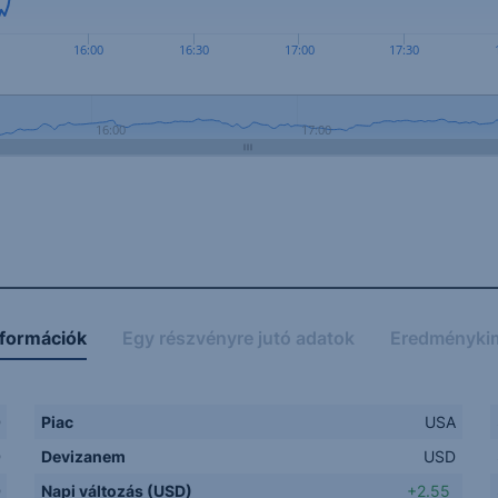
16:00
16:30
17:00
17:30
16:00
17:00
nformációk
Egy részvényre jutó adatok
Eredményki
D
Piac
USA
D
Devizanem
USD
D
Napi változás (USD)
+2.55