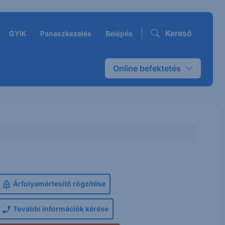
Kereső
GYIK
Panaszkezelés
Belépés
Online befektetés
Árfolyamértesítő rögzítése
További információk kérése