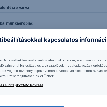
elentésre várva
ikai munkaerőpiac
tibeállításokkal kapcsolatos informác
 kurzus
D bevétele, de ez sem volt elég
te Bank sütiket használ a weboldalak működtetése, a könnyebb használ
elő színvonal biztosítása és a visszaélések megakadályozása érdekébe
sokat a Bayer
alon végzett tevékenységek nyomon követésével kifejezetten az Önt é
okról üzenetet juttathatunk el Önnek.
es süti tájékoztató letöltése
tem őt - Európai piaci kitekintő