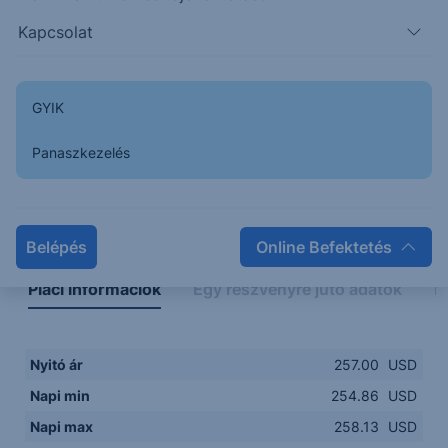
255.00
14:00
16:00
18:00
20:00
Kapcsolat
15:00
18:00
GYIK
Panaszkezelés
Napon belüli
Historikus
Legfontosabb adatok
Belépés
Online Befektetés
Piaci információk
Egy részvényre jutó adatok
E
Nyitó ár
257.00
USD
Napi min
254.86
USD
Napi max
258.13
USD