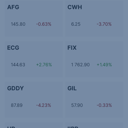
AFG
CWH
145.80
-0.63%
6.25
-3.70%
ECG
FIX
144.63
+2.76%
1 762.90
+1.49%
GDDY
GIL
87.89
-4.23%
57.90
-0.33%