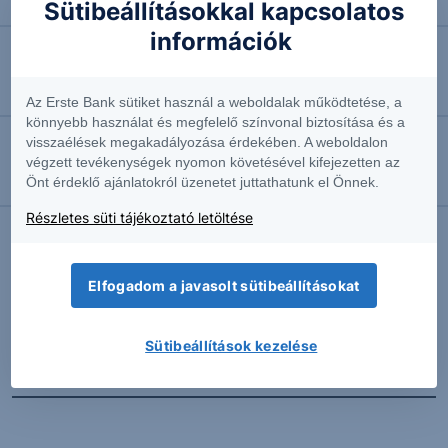
Ismét halasztják a Bayer perét
Sütibeállításokkal kapcsolatos
információk
2026.08.06. 10:51
Feladta ellenállását a Commerzbank
Az Erste Bank sütiket használ a weboldalak működtetése, a
könnyebb használat és megfelelő színvonal biztosítása és a
visszaélések megakadályozása érdekében. A weboldalon
2026.08.06. 10:39
végzett tevékenységek nyomon követésével kifejezetten az
Önt érdeklő ajánlatokról üzenetet juttathatunk el Önnek.
Megemelte előrejelzését a Siemens
Részletes süti tájékoztató letöltése
További Erste elemzések
Elfogadom a javasolt sütibeállításokat
Sütibeállítások kezelése
Kapcsolódó termékek