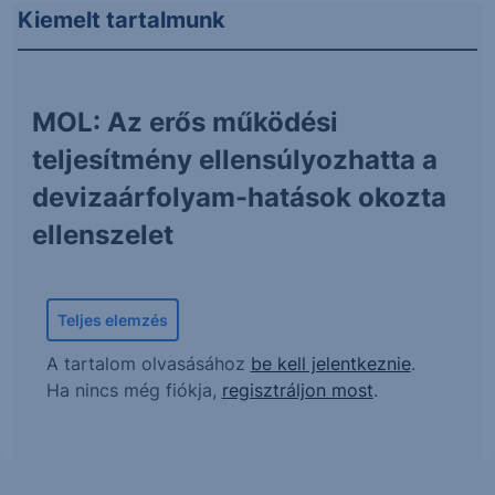
Kiemelt tartalmunk
MOL: Az erős működési
teljesítmény ellensúlyozhatta a
devizaárfolyam-hatások okozta
ellenszelet
Teljes elemzés
A tartalom olvasásához
be kell jelentkeznie
.
Ha nincs még fiókja,
regisztráljon most
.