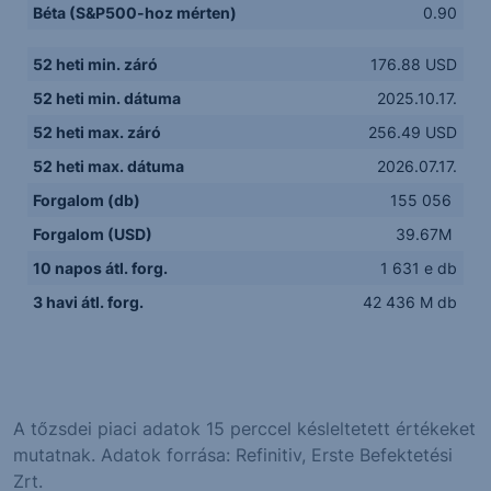
Béta (S&P500-hoz mérten)
0.90
52 heti min. záró
176.88 USD
52 heti min. dátuma
2025.10.17.
52 heti max. záró
256.49 USD
52 heti max. dátuma
2026.07.17.
Forgalom (db)
155 056
Forgalom (USD)
39.67M
10 napos átl. forg.
1 631 e db
3 havi átl. forg.
42 436 M db
A tőzsdei piaci adatok 15 perccel késleltetett értékeket
mutatnak. Adatok forrása: Refinitiv, Erste Befektetési
Zrt.