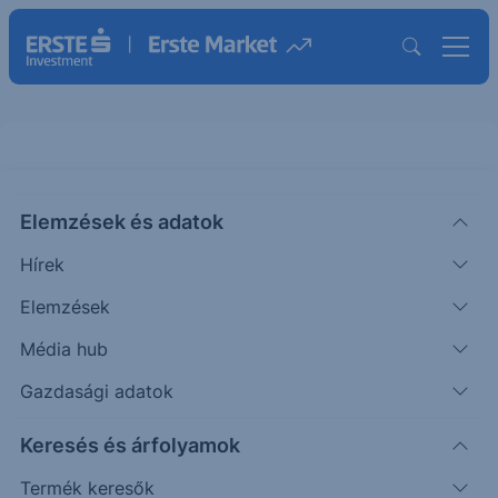
Elemzések és adatok
PNC
(USA)
PNC FINANCIALS
Hírek
ISIN: US6934751057
Elemzések
255.46
USD
+0.09
+0.03%
Média hub
Időpont: 26.08.06. 16:12
Előző záró:
255.37
(26.08.05.)
Gazdasági adatok
Árfolyamértesítő rögzítése
Keresés és árfolyamok
Termék keresők
További információk kérése