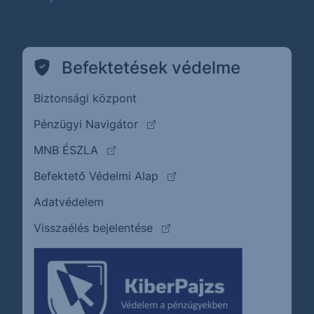
Befektetések védelme
Biztonsági központ
(külső oldalra ugrik)
Pénzügyi Navigátor
(külső oldalra ugrik)
MNB ÉSZLA
(külső oldalra ugrik)
Befektető Védelmi Alap
Adatvédelem
(külső oldalra ugrik)
Visszaélés bejelentése