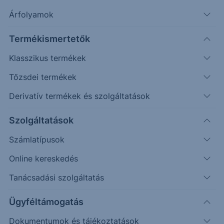
Árfolyamok
Erste Market Pro belépés
Termékismertetők
Klasszikus termékek
Tőzsdei termékek
Derivatív termékek és szolgáltatások
257.00
Szolgáltatások
256.50
Számlatípusok
Online kereskedés
256.00
Tanácsadási szolgáltatás
255.50
Ügyféltámogatás
Dokumentumok és tájékoztatások