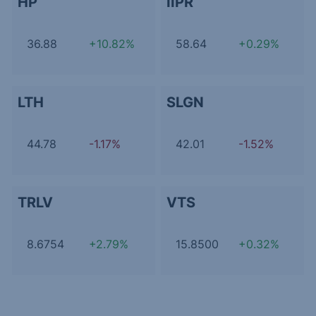
HP
IIPR
36.88
+10.82%
58.64
+0.29%
LTH
SLGN
44.78
-1.17%
42.01
-1.52%
TRLV
VTS
8.6754
+2.79%
15.8500
+0.32%