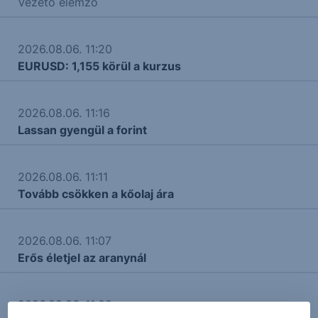
Vezető elemző
2026.08.06. 11:20
EURUSD: 1,155 körül a kurzus
2026.08.06. 11:16
Lassan gyengül a forint
2026.08.06. 11:11
Tovább csökken a kőolaj ára
2026.08.06. 11:07
Erős életjel az aranynál
2026.08.06. 11:02