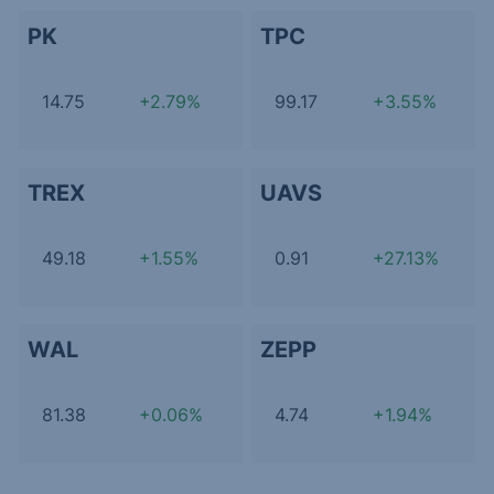
PK
TPC
14.75
+2.79%
99.17
+3.55%
TREX
UAVS
49.18
+1.55%
0.91
+27.13%
WAL
ZEPP
81.38
+0.06%
4.74
+1.94%