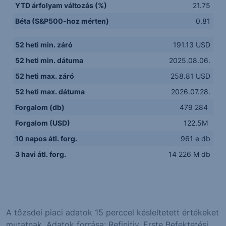
YTD árfolyam változás (%)
21.75
Béta (S&P500-hoz mérten)
0.81
52 heti min. záró
191.13 USD
52 heti min. dátuma
2025.08.06.
52 heti max. záró
258.81 USD
52 heti max. dátuma
2026.07.28.
Forgalom (db)
479 284
Forgalom (USD)
122.5M
10 napos átl. forg.
961 e db
3 havi átl. forg.
14 226 M db
A tőzsdei piaci adatok 15 perccel késleltetett értékeket
mutatnak. Adatok forrása: Refinitiv, Erste Befektetési