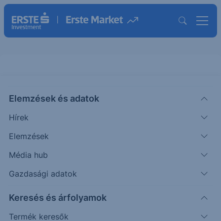
Elemzések és adatok
PKG
(USA)
PACKAGING CORP OF AMERICA
Hírek
(PKG)
Elemzések
ISIN: US6951561090
Média hub
256.03
USD
+3.28
+1.30%
Időpont: 26.08.07. 22:00
Gazdasági adatok
Előző záró:
252.75
(26.08.07.)
Keresés és árfolyamok
Árfolyamértesítő rögzítése
Termék keresők