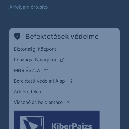
Árfolyam értesítő
Befektetések védelme
Biztonsági központ
(külső oldalra ugrik)
Pénzügyi Navigátor
(külső oldalra ugrik)
MNB ÉSZLA
(külső oldalra ugrik)
Befektető Védelmi Alap
Adatvédelem
(külső oldalra ugrik)
Visszaélés bejelentése