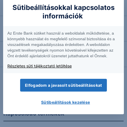
2026.08.07. 10:44
Sütibeállításokkal kapcsolatos
Négyhavi mélyponton a forint
információk
2026.08.07. 10:41
Az Erste Bank sütiket használ a weboldalak működtetése, a
EURUSD: munkapiaci jelentésre várva
könnyebb használat és megfelelő színvonal biztosítása és a
visszaélések megakadályozása érdekében. A weboldalon
végzett tevékenységek nyomon követésével kifejezetten az
2026.08.07. 10:37
Önt érdeklő ajánlatokról üzenetet juttathatunk el Önnek.
Megint emelkedésben az olaj
Részletes süti tájékoztató letöltése
Elfogadom a javasolt sütibeállításokat
További Erste elemzések
Sütibeállítások kezelése
Kapcsolódó termékek