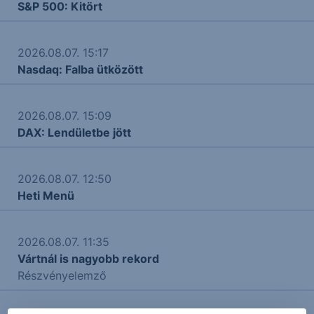
S&P 500: Kitört
2026.08.07. 15:17
Nasdaq: Falba ütközött
2026.08.07. 15:09
DAX: Lendületbe jött
2026.08.07. 12:50
Heti Menü
2026.08.07. 11:35
Vártnál is nagyobb rekord
Részvényelemző