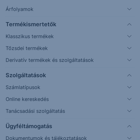
További információk kérése
Árfolyamok
Erste Market Pro belépés
Termékismertetők
Klasszikus termékek
Tőzsdei termékek
Derivatív termékek és szolgáltatások
Szolgáltatások
256.00
Számlatípusok
254.00
Online kereskedés
Tanácsadási szolgáltatás
252.00
Ügyféltámogatás
250.00
Dokumentumok és tájékoztatások