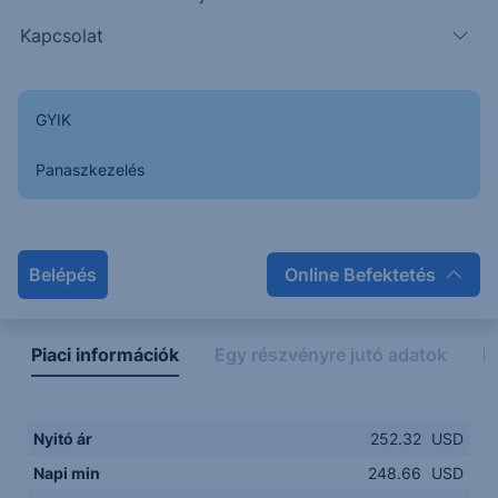
Kapcsolat
248.00
14:00
16:00
18:00
20:00
GYIK
15:00
18:00
Panaszkezelés
Napon belüli
Historikus
Legfontosabb adatok
Belépés
Online Befektetés
Piaci információk
Egy részvényre jutó adatok
E
Nyitó ár
252.32
USD
Napi min
248.66
USD