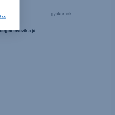
gyakornok
lése
cégek élvezik a jó