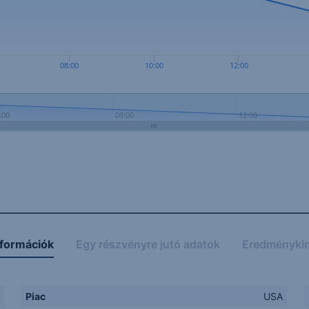
08:00
10:00
12:00
:00
09:00
12:00
nformációk
Egy részvényre jutó adatok
Eredményki
D
Piac
USA