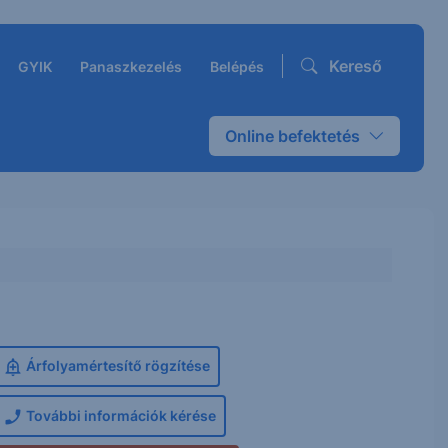
Kereső
GYIK
Panaszkezelés
Belépés
Online befektetés
Árfolyamértesítő rögzítése
További információk kérése