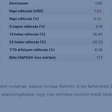
D
Devizanem
USD
D
Napi változás (USD)
-1.62
D
Napi változás (%)
-3.23
5 napos változás (%)
3.19
D
13 hetes változás (%)
28.90
y
52 hetes változás (%)
-30.23
E
YTD árfolyam változás (%)
8.36
D
Béta (S&P500-hoz mérten)
1.17
eket mutatnak. Adatok forrása: Refinitiv, Erste Befektetési Z
adatszolgáltatási, vagy más technikai okokból eredő hibás