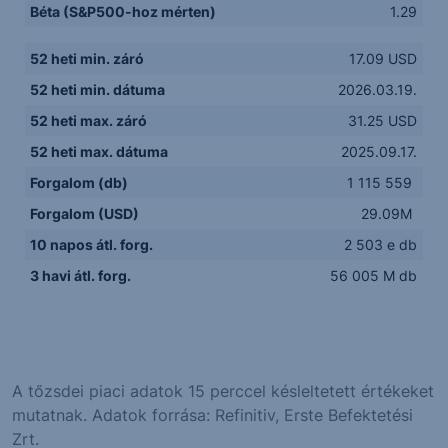
Béta (S&P500-hoz mérten)
1.29
52 heti min. záró
17.09 USD
52 heti min. dátuma
2026.03.19.
52 heti max. záró
31.25 USD
52 heti max. dátuma
2025.09.17.
Forgalom (db)
1 115 559
Forgalom (USD)
29.09M
10 napos átl. forg.
2 503 e db
3 havi átl. forg.
56 005 M db
A tőzsdei piaci adatok 15 perccel késleltetett értékeket
mutatnak. Adatok forrása: Refinitiv, Erste Befektetési
Zrt.