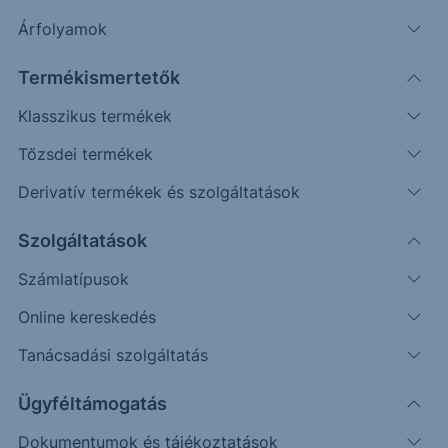
Árfolyamok
Erste Market Pro belépés
Termékismertetők
Klasszikus termékek
Tőzsdei termékek
Derivatív termékek és szolgáltatások
26.2000
Szolgáltatások
Számlatípusok
26.0000
Online kereskedés
Tanácsadási szolgáltatás
25.8000
Ügyféltámogatás
Dokumentumok és tájékoztatások