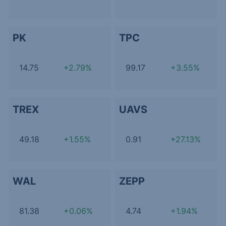
PK
TPC
14.75
+2.79%
99.17
+3.55%
TREX
UAVS
49.18
+1.55%
0.91
+27.13%
WAL
ZEPP
81.38
+0.06%
4.74
+1.94%