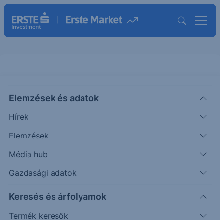
Elemzések és adatok
HOG
(USA)
HARLEY DAVIDSON ORD
Hírek
ISIN: US4128221086
Elemzések
26.00
USD
+0.30
+1.17%
Média hub
Időpont: 26.08.07. 22:00
Előző záró:
25.70
(26.08.07.)
Gazdasági adatok
Árfolyamértesítő rögzítése
Keresés és árfolyamok
Termék keresők
További információk kérése