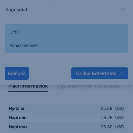
25.6000
14:00
16:00
18:00
20:00
Kapcsolat
15:00
18:00
GYIK
Panaszkezelés
Napon belüli
Historikus
Legfontosabb adatok
Belépés
Online Befektetés
Piaci információk
Egy részvényre jutó adatok
E
Nyitó ár
25.88
USD
Napi min
25.76
USD
Napi max
26.30
USD