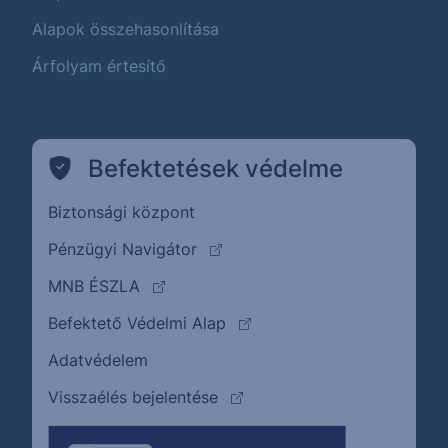
Alapok összehasonlítása
Árfolyam értesítő
Befektetések védelme
Biztonsági központ
(külső oldalra ugrik)
Pénzügyi Navigátor
(külső oldalra ugrik)
MNB ÉSZLA
(külső oldalra ugrik)
Befektető Védelmi Alap
Adatvédelem
(külső oldalra ugrik)
Visszaélés bejelentése