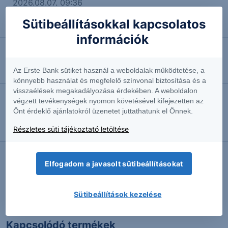
2026.08.07. 09:36
Évtizedes mélyponton az infláció
Sütibeállításokkal kapcsolatos
Vezető makrogazdasági elemző
információk
2026.08.07. 09:18
Az Erste Bank sütiket használ a weboldalak működtetése, a
Erős lett a MOL második negyedéve
könnyebb használat és megfelelő színvonal biztosítása és a
visszaélések megakadályozása érdekében. A weboldalon
végzett tevékenységek nyomon követésével kifejezetten az
2026.08.07. 08:59
Önt érdeklő ajánlatokról üzenetet juttathatunk el Önnek.
Újra bellobanhat egy szikra: Olaj - 2026/60 - napi
Részletes süti tájékoztató letöltése
Szakmai vezető
Elfogadom a javasolt sütibeállításokat
További Erste elemzések
Sütibeállítások kezelése
Kapcsolódó termékek