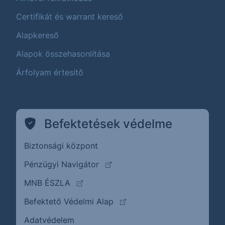
Certifikát és warrant kereső
Alapkereső
Alapok összehasonlítása
Árfolyam értesítő
Befektetések védelme
Biztonsági központ
(külső oldalra ugrik)
Pénzügyi Navigátor
(külső oldalra ugrik)
MNB ÉSZLA
(külső oldalra ugrik)
Befektető Védelmi Alap
Adatvédelem