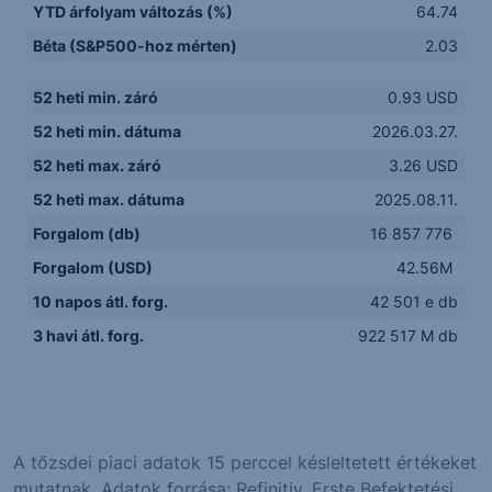
YTD árfolyam változás (%)
64.74
Béta (S&P500-hoz mérten)
2.03
52 heti min. záró
0.93 USD
52 heti min. dátuma
2026.03.27.
52 heti max. záró
3.26 USD
52 heti max. dátuma
2025.08.11.
Forgalom (db)
16 857 776
Forgalom (USD)
42.56M
10 napos átl. forg.
42 501 e db
3 havi átl. forg.
922 517 M db
A tőzsdei piaci adatok 15 perccel késleltetett értékeket
mutatnak. Adatok forrása: Refinitiv, Erste Befektetési