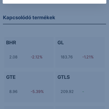
Kapcsolódó termékek
BHR
GL
2.08
-2.12%
183.76
-1.21%
GTE
GTLS
8.96
-5.39%
209.92
-