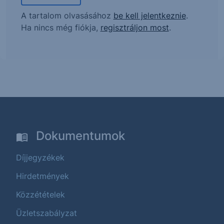
A tartalom olvasásához
be kell jelentkeznie
.
Ha nincs még fiókja,
regisztráljon most
.
Dokumentumok
Díjjegyzékek
Hirdetmények
Közzétételek
Üzletszabályzat