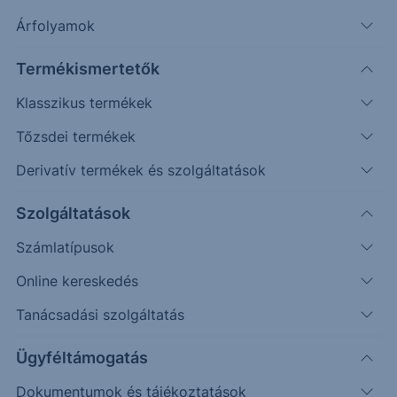
További információk kérése
Árfolyamok
Erste Market Pro belépés
Termékismertetők
Klasszikus termékek
Tőzsdei termékek
Derivatív termékek és szolgáltatások
Szolgáltatások
2.6000
Számlatípusok
Online kereskedés
2.5500
Tanácsadási szolgáltatás
Ügyféltámogatás
2.5000
Dokumentumok és tájékoztatások