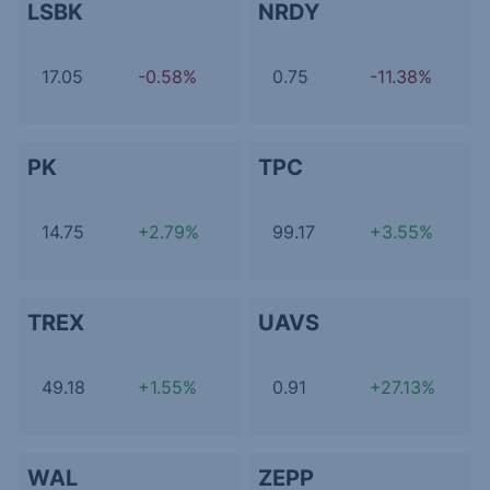
LSBK
NRDY
17.05
-0.58%
0.75
-11.38%
PK
TPC
14.75
+2.79%
99.17
+3.55%
TREX
UAVS
49.18
+1.55%
0.91
+27.13%
WAL
ZEPP