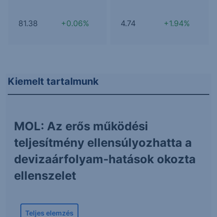
81.38
+0.06%
4.74
+1.94%
Kiemelt tartalmunk
MOL: Az erős működési
teljesítmény ellensúlyozhatta a
devizaárfolyam-hatások okozta
ellenszelet
Teljes elemzés