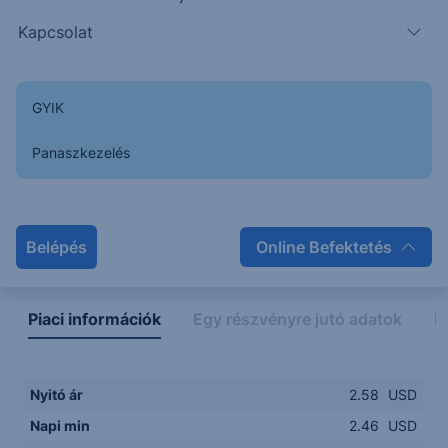
Kapcsolat
2.4500
14:00
16:00
18:00
20:00
GYIK
15:00
18:00
Panaszkezelés
Napon belüli
Historikus
Legfontosabb adatok
Belépés
Online Befektetés
Piaci információk
Egy részvényre jutó adatok
E
Nyitó ár
2.58
USD
Napi min
2.46
USD