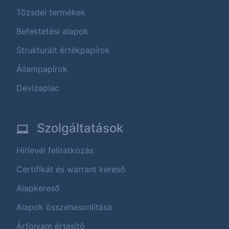
Tőzsdei termékek
Befektetési alapok
Strukturált értékpapírok
Állampapírok
Devizapiac
Szolgáltatások
Hírlevél feliratkozás
Certifikát és warrant kereső
Alapkereső
Alapok összehasonlítása
Árfolyam értesítő