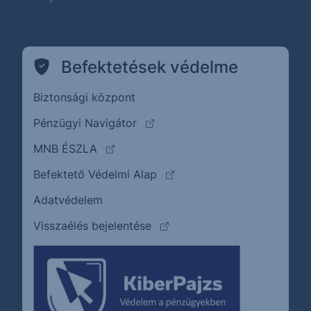
Befektetések védelme
Biztonsági központ
(külső oldalra ugrik)
Pénzügyi Navigátor
(külső oldalra ugrik)
MNB ÉSZLA
(külső oldalra ugrik)
Befektető Védelmi Alap
Adatvédelem
(külső oldalra ugrik)
Visszaélés bejelentése