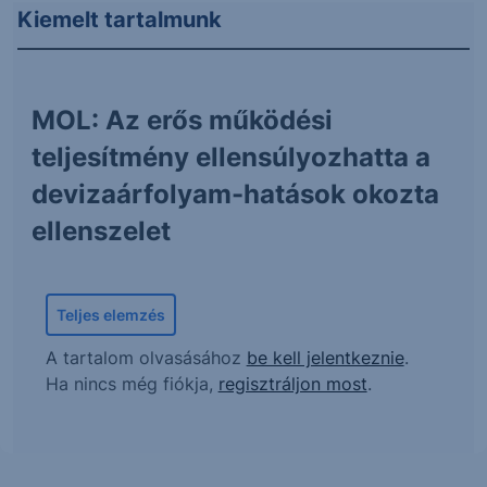
Kiemelt tartalmunk
MOL: Az erős működési
teljesítmény ellensúlyozhatta a
devizaárfolyam-hatások okozta
ellenszelet
Teljes elemzés
A tartalom olvasásához
be kell jelentkeznie
.
Ha nincs még fiókja,
regisztráljon most
.