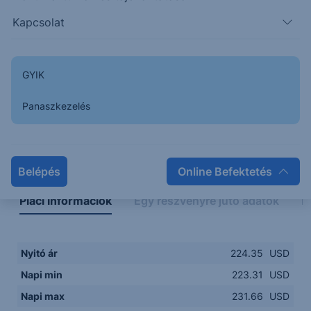
215.00
14:00
16:00
18:00
20:00
Kapcsolat
15:00
18:00
GYIK
Panaszkezelés
Napon belüli
Historikus
Legfontosabb adatok
Belépés
Online Befektetés
Piaci információk
Egy részvényre jutó adatok
E
Nyitó ár
224.35
USD
Napi min
223.31
USD
Napi max
231.66
USD