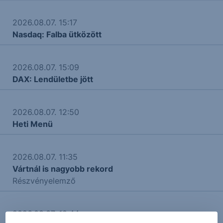
2026.08.07. 15:17
Nasdaq: Falba ütközött
2026.08.07. 15:09
DAX: Lendületbe jött
2026.08.07. 12:50
Heti Menü
2026.08.07. 11:35
Vártnál is nagyobb rekord
Részvényelemző
2026.08.07. 10:44