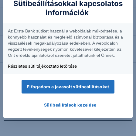
Négyhavi mélyponton a forint
Sütibeállításokkal kapcsolatos
információk
2026.08.07. 10:41
EURUSD: munkapiaci jelentésre várva
Az Erste Bank sütiket használ a weboldalak működtetése, a
könnyebb használat és megfelelő színvonal biztosítása és a
visszaélések megakadályozása érdekében. A weboldalon
2026.08.07. 10:37
végzett tevékenységek nyomon követésével kifejezetten az
Önt érdeklő ajánlatokról üzenetet juttathatunk el Önnek.
Megint emelkedésben az olaj
Részletes süti tájékoztató letöltése
További Erste elemzések
Elfogadom a javasolt sütibeállításokat
Sütibeállítások kezelése
Kapcsolódó termékek