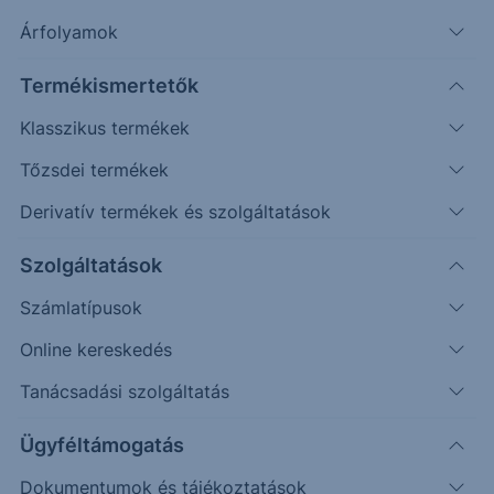
Árfolyamok
Erste Market Pro belépés
Termékismertetők
Klasszikus termékek
Tőzsdei termékek
Derivatív termékek és szolgáltatások
230.00
Szolgáltatások
Számlatípusok
225.00
Online kereskedés
Tanácsadási szolgáltatás
220.00
Ügyféltámogatás
Dokumentumok és tájékoztatások