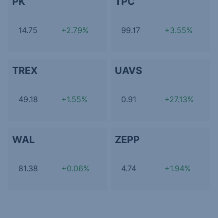
PK
TPC
14.75
+2.79%
99.17
+3.55%
TREX
UAVS
49.18
+1.55%
0.91
+27.13%
WAL
ZEPP
81.38
+0.06%
4.74
+1.94%