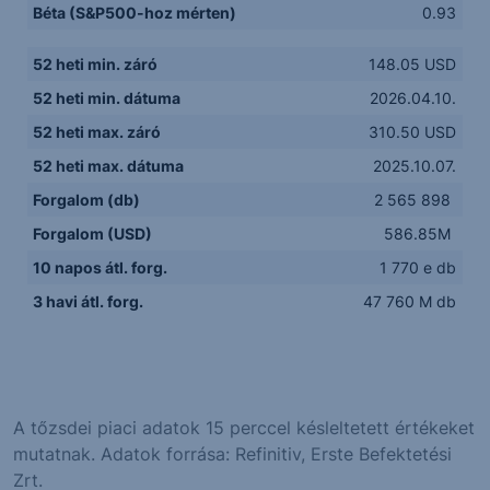
Béta (S&P500-hoz mérten)
0.93
52 heti min. záró
148.05 USD
52 heti min. dátuma
2026.04.10.
52 heti max. záró
310.50 USD
52 heti max. dátuma
2025.10.07.
Forgalom (db)
2 565 898
Forgalom (USD)
586.85M
10 napos átl. forg.
1 770 e db
3 havi átl. forg.
47 760 M db
A tőzsdei piaci adatok 15 perccel késleltetett értékeket
mutatnak. Adatok forrása: Refinitiv, Erste Befektetési
Zrt.