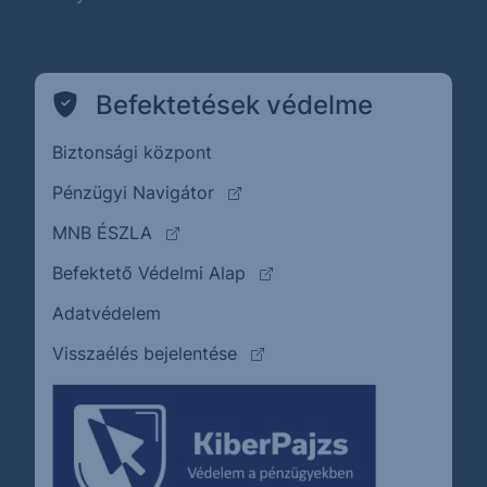
Befektetések védelme
Biztonsági központ
(külső oldalra ugrik)
Pénzügyi Navigátor
(külső oldalra ugrik)
MNB ÉSZLA
(külső oldalra ugrik)
Befektető Védelmi Alap
Adatvédelem
(külső oldalra ugrik)
Visszaélés bejelentése