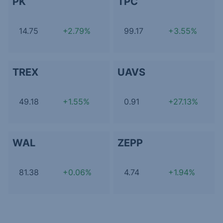
PK
TPC
14.75
+2.79%
99.17
+3.55%
TREX
UAVS
49.18
+1.55%
0.91
+27.13%
WAL
ZEPP
81.38
+0.06%
4.74
+1.94%