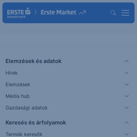
Elemzések és adatok
VVX
(USA)
V2X Inc.
Hírek
ISIN: US92242T1016
Elemzések
84.3600
USD
-0.2100
-0.25%
Média hub
Időpont: 26.08.07. 22:01
Előző záró:
84.5700
(26.08.07.)
Gazdasági adatok
Árfolyamértesítő rögzítése
Keresés és árfolyamok
Termék keresők
További információk kérése