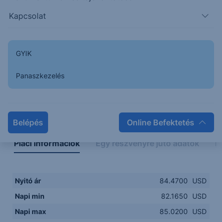
82.0000
14:00
16:00
18:00
20:00
Kapcsolat
15:00
18:00
GYIK
Panaszkezelés
Napon belüli
Historikus
Legfontosabb adatok
Belépés
Online Befektetés
Piaci információk
Egy részvényre jutó adatok
E
Nyitó ár
84.4700
USD
Napi min
82.1650
USD
Napi max
85.0200
USD