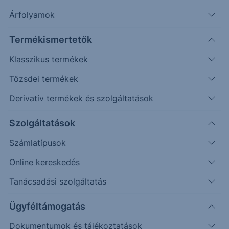
Árfolyamok
Erste Market Pro belépés
Termékismertetők
Klasszikus termékek
Tőzsdei termékek
Derivatív termékek és szolgáltatások
85.0000
Szolgáltatások
Számlatípusok
84.0000
Online kereskedés
Tanácsadási szolgáltatás
83.0000
Ügyféltámogatás
Dokumentumok és tájékoztatások