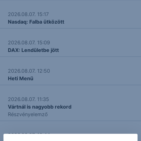
2026.08.07. 15:17
Nasdaq: Falba ütközött
2026.08.07. 15:09
DAX: Lendületbe jött
2026.08.07. 12:50
Heti Menü
2026.08.07. 11:35
Vártnál is nagyobb rekord
Részvényelemző
2026.08.07. 10:44