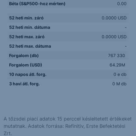
Béta (S&P500-hoz mérten)
0.00
52 heti min. záró
0.0000 USD
52 heti min. dátuma
-
52 heti max. záró
0.0000 USD
52 heti max. dátuma
-
Forgalom (db)
767 330
Forgalom (USD)
64.29M
10 napos átl. forg.
0 e db
3 havi átl. forg.
0 M db
A tőzsdei piaci adatok 15 perccel késleltetett értékeket
mutatnak. Adatok forrása: Refinitiv, Erste Befektetési
Zrt.