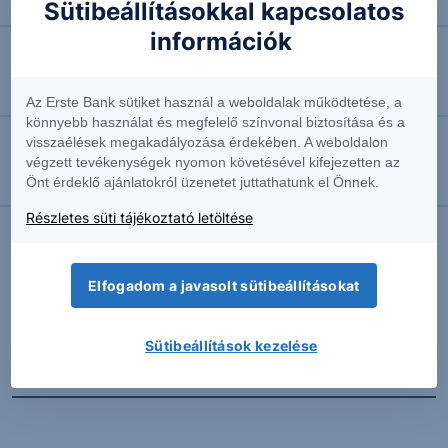
Négyhavi mélyponton a forint
Sütibeállításokkal kapcsolatos
információk
2026.08.07. 10:41
EURUSD: munkapiaci jelentésre várva
Az Erste Bank sütiket használ a weboldalak működtetése, a
könnyebb használat és megfelelő színvonal biztosítása és a
visszaélések megakadályozása érdekében. A weboldalon
2026.08.07. 10:37
végzett tevékenységek nyomon követésével kifejezetten az
Önt érdeklő ajánlatokról üzenetet juttathatunk el Önnek.
Megint emelkedésben az olaj
Részletes süti tájékoztató letöltése
További Erste elemzések
Elfogadom a javasolt sütibeállításokat
Sütibeállítások kezelése
Kapcsolódó termékek