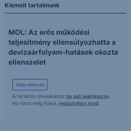
Kiemelt tartalmunk
MOL: Az erős működési
teljesítmény ellensúlyozhatta a
devizaárfolyam-hatások okozta
ellenszelet
Teljes elemzés
A tartalom olvasásához
be kell jelentkeznie
.
Ha nincs még fiókja,
regisztráljon most
.