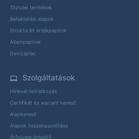
Tőzsdei termékek
Befektetési alapok
Strukturált értékpapírok
Állampapírok
Devizapiac
Szolgáltatások
Hírlevél feliratkozás
Certifikát és warrant kereső
Alapkereső
Alapok összehasonlítása
Árfolyam értesítő