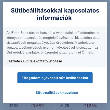
Sütibeállításokkal kapcsolatos
információk
BHR
GL
Az Erste Bank sütiket használ a weboldalak működtetése, a
2.08
-2.12%
183.76
-1.21%
könnyebb használat és megfelelő színvonal biztosítása és a
visszaélések megakadályozása érdekében. A weboldalon
végzett tevékenységek nyomon követésével kifejezetten az
Önt érdeklő ajánlatokról üzenetet juttathatunk el Önnek.
GTE
GTLS
Részletes süti tájékoztató letöltése
8.96
-5.39%
209.92
-
Elfogadom a javasolt sütibeállításokat
LSBK
NRDY
Sütibeállítások kezelése
17.05
-0.58%
0.75
-11.38%