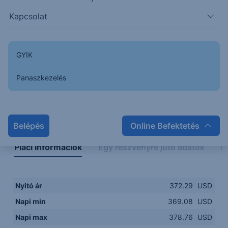
367.50
14:00
16:00
18:00
20:00
Kapcsolat
15:00
18:00
GYIK
Panaszkezelés
Napon belüli
Historikus
Legfontosabb adatok
Belépés
Online Befektetés
Piaci információk
Egy részvényre jutó adatok
E
Nyitó ár
372.29
USD
Napi min
369.08
USD
Napi max
378.76
USD