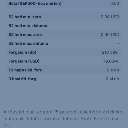
Béta (S&P500-hoz mérten)
0.00
52 heti min. záró
0.00 USD
52 heti min. dátuma
-
52 heti max. záró
0.00 USD
52 heti max. dátuma
-
Forgalom (db)
210 599
Forgalom (USD)
79.03M
10 napos átl. forg.
0 e db
3 havi átl. forg.
0 M db
A tőzsdei piaci adatok 15 perccel késleltetett értékeket
mutatnak. Adatok forrása: Refinitiv, Erste Befektetési
Zrt.