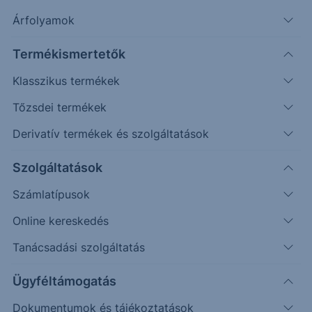
Árfolyamok
Erste Market Pro belépés
Termékismertetők
Klasszikus termékek
Tőzsdei termékek
Derivatív termékek és szolgáltatások
377.50
Szolgáltatások
375.00
Számlatípusok
Online kereskedés
372.50
Tanácsadási szolgáltatás
370.00
Ügyféltámogatás
Dokumentumok és tájékoztatások