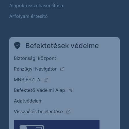
Alapok összehasonlítása
Árfolyam értesítő
Befektetések védelme
Biztonsági központ
(külső oldalra ugrik)
Pénzügyi Navigátor
(külső oldalra ugrik)
MNB ÉSZLA
(külső oldalra ugrik)
Befektető Védelmi Alap
Adatvédelem
(külső oldalra ugrik)
Visszaélés bejelentése