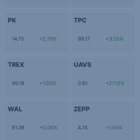
PK
TPC
14.75
+2.79%
99.17
+3.55%
TREX
UAVS
49.18
+1.55%
0.91
+27.13%
WAL
ZEPP
81.38
+0.06%
4.74
+1.94%