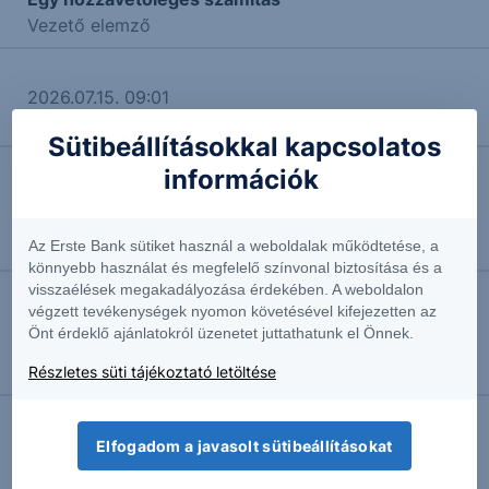
Vezető elemző
2026.07.15. 09:01
Vegyes a kép Kínában
Sütibeállításokkal kapcsolatos
információk
2026.07.14. 09:54
Berobbannak a banki gyorsjelentések
Részvényelemző
Az Erste Bank sütiket használ a weboldalak működtetése, a
könnyebb használat és megfelelő színvonal biztosítása és a
visszaélések megakadályozása érdekében. A weboldalon
végzett tevékenységek nyomon követésével kifejezetten az
2026.07.09. 10:14
Önt érdeklő ajánlatokról üzenetet juttathatunk el Önnek.
Trump a porcelánboltban
Részvényelemző
Részletes süti tájékoztató letöltése
2026.07.08. 10:08
Elfogadom a javasolt sütibeállításokat
Abszolút többség határán az UniCredit