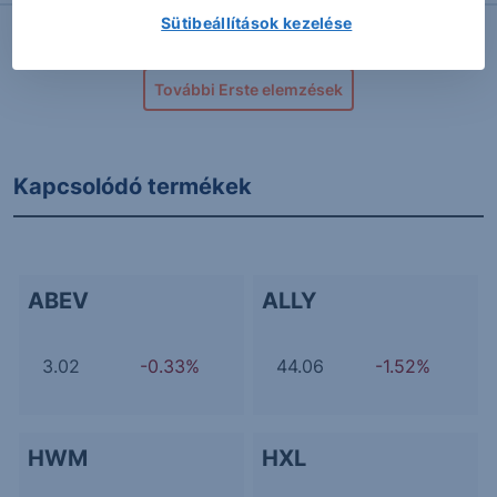
Sütibeállítások kezelése
További Erste elemzések
Kapcsolódó termékek
ABEV
ALLY
3.02
-0.33%
44.06
-1.52%
HWM
HXL