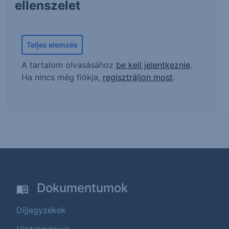
ellenszelet
Teljes elemzés
A tartalom olvasásához
be kell jelentkeznie
.
Ha nincs még fiókja,
regisztráljon most
.
Dokumentumok
Díjjegyzékek