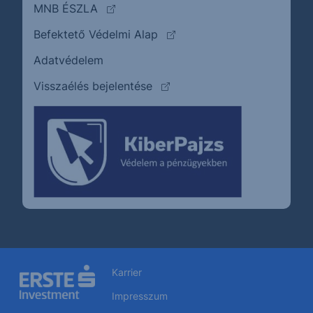
(külső oldalra ugrik)
MNB ÉSZLA
(külső oldalra ugrik)
Befektető Védelmi Alap
Adatvédelem
(külső oldalra ugrik)
Visszaélés bejelentése
Karrier
Impresszum