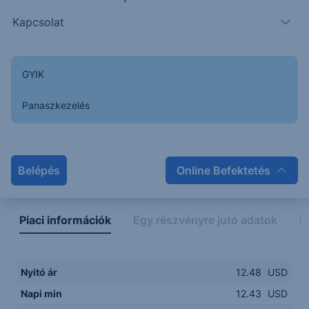
Kapcsolat
12.3500
14:00
16:00
18:00
20:00
GYIK
15:00
18:00
Panaszkezelés
Napon belüli
Historikus
Legfontosabb adatok
Belépés
Online Befektetés
Piaci információk
Egy részvényre jutó adatok
E
Nyitó ár
12.48
USD
Napi min
12.43
USD