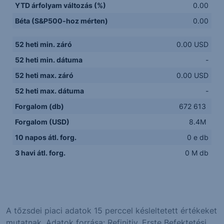
YTD árfolyam változás (%)
0.00
Béta (S&P500-hoz mérten)
0.00
52 heti min. záró
0.00 USD
52 heti min. dátuma
-
52 heti max. záró
0.00 USD
52 heti max. dátuma
-
Forgalom (db)
672 613
Forgalom (USD)
8.4M
10 napos átl. forg.
0 e db
3 havi átl. forg.
0 M db
A tőzsdei piaci adatok 15 perccel késleltetett értékeket
mutatnak. Adatok forrása: Refinitiv, Erste Befektetési