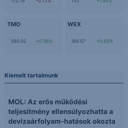
172.76
-0.72%
1.57
+1.95%
TMO
WEX
580.02
+0.38%
189.57
+0.62%
Kiemelt tartalmunk
MOL: Az erős működési
teljesítmény ellensúlyozhatta a
devizaárfolyam-hatások okozta