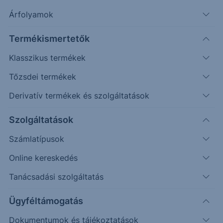
További információk kérése
Árfolyamok
Erste Market Pro belépés
Termékismertetők
Klasszikus termékek
Tőzsdei termékek
Derivatív termékek és szolgáltatások
Szolgáltatások
12.5500
Számlatípusok
12.5000
Online kereskedés
Tanácsadási szolgáltatás
12.4500
Ügyféltámogatás
12.4000
Dokumentumok és tájékoztatások