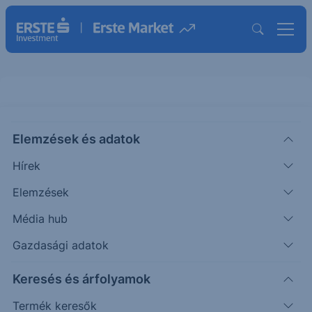
Elemzések és adatok
KEP
(USA)
Korea Electric Power ADR Rep 1/2
Hírek
Ord Shs
Elemzések
ISIN: US5006311063
Média hub
12.46
USD
+0.10
+0.81%
Időpont: 26.08.06. 22:00
Gazdasági adatok
Előző záró:
12.36
(26.08.06.)
Keresés és árfolyamok
Árfolyamértesítő rögzítése
Termék keresők