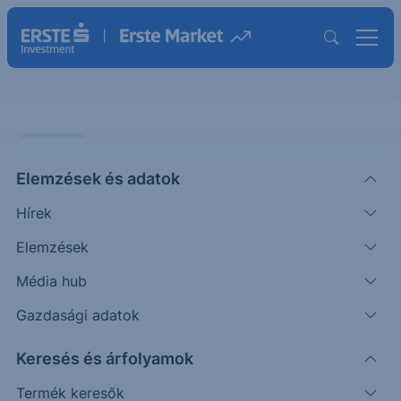
ELEMZÉS
Elemzések és adatok
Erste Fókusz - Trendcsatorna
Hírek
alján az S&P500
Elemzések
ÖTLETGYÁR MAXI
Média hub
|
2012. július 25. 16:12
Gazdasági adatok
Keresés és árfolyamok
Az S&P 500 index egy emelkedő
trendcsatornában halad felfelé. Jelenleg az
Termék keresők