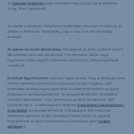
Az
Elemzési hirdetmény
ezen túlmenően magyarázatot ad az ajánlások
(Long, Short) jelentésére.
Az ajánlás a következő időtartamra (befektetési időtartam) vonatkozik: Az
ajánlás a célárfolyam teljesüléséig, vagy a stop-loss aktiválódásáig
érvényes.
Az ajánlás tervezett aktualizálása:
Társaságunk az általa korábban kiadott
elemzéseket külön nem aktualizálja.. Erre tekintettel, kérjük vegye
figyelembe a fent megjelölt befektetési időtartamot, amelyre ajánlásunk
vonatkozik.
Kockázati figyelmeztetés:
Felhívjuk figyelmét arra, hogy az értékpapírokba
történő befektetés különböző kockázatokat hordoz magában, ezért
befektetési döntése meghozatala előtt körültekintően értékelje az egyes
értékpapírok termékparamétereit! Társaságunknál elérhető termékekről
részletes tájékoztatás – mely tartalmazza az adott termékekben rejlő
kockázatokat is – a weboldalunkon található
Erste Market Dokumentumok –
Erste Market
anyagokban érthető el. A társaságunk által terjesztett
befektetési ajánlások listája a következő helyen érhető el, ugyanitt
megtalálhatók az adott instrumentumra esetlegesen adott
korábbi
ajánlások
is.