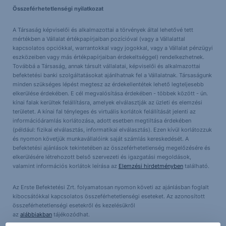
Összeférhetetlenségi nyilatkozat
A Társaság képviselői és alkalmazottai a törvények által lehetővé tett
mértékben a Vállalat értékpapírjaiban pozícióval (vagy a Vállalattal
kapcsolatos opciókkal, warrantokkal vagy jogokkal, vagy a Vállalat pénzügyi
eszközeiben vagy más értékpapírjaiban érdekeltséggel) rendelkezhetnek.
Továbbá a Társaság, annak társult vállalatai, képviselői és alkalmazottai
befektetési banki szolgáltatásokat ajánlhatnak fel a Vállalatnak. Társaságunk
minden szükséges lépést megtesz az érdekellentétek lehető legteljesebb
elkerülése érdekében. E cél megvalósítása érdekében - többek között - ún.
kínai falak kerültek felállításra, amelyek elválasztják az üzleti és elemzési
területet. A kínai fal tényleges és virtuális korlátok felállítását jelenti az
információáramlás korlátozása, adott esetben megtiltása érdekében
(például: fizikai elválasztás, informatikai elválasztás). Ezen kívül korlátozzuk
és nyomon követjük munkavállalóink saját számlás kereskedését. A
befektetési ajánlások tekintetében az összeférhetetlenség megelőzésére és
elkerülésére létrehozott belső szervezeti és igazgatási megoldások,
valamint információs korlátok leírása az
Elemzési hirdetményben
található.
Az Erste Befektetési Zrt. folyamatosan nyomon követi az ajánlásban foglalt
kibocsátókkal kapcsolatos összeférhetetlenségi eseteket. Az azonosított
összeférhetetlenségi esetekről és kezelésükről
az
alábbiakban
tájékozódhat.