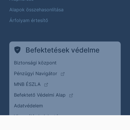
Alapok összehasonlítása
Árfolyam értesítő
Befektetések védelme
Biztonsági központ
(külső oldalra ugrik)
Pénzügyi Navigátor
(külső oldalra ugrik)
MNB ÉSZLA
(külső oldalra ugrik)
Befektető Védelmi Alap
Adatvédelem
(külső oldalra ugrik)
Visszaélés bejelentése