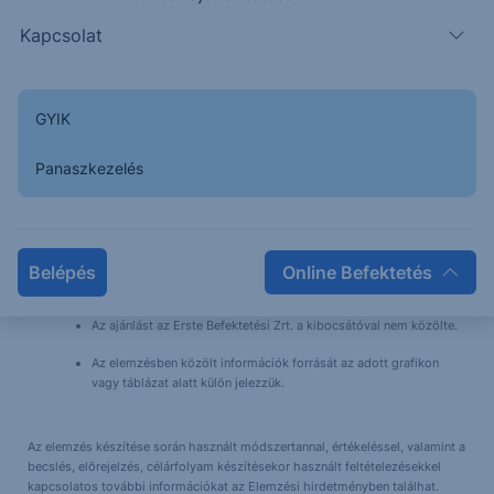
hozott döntés következményei a Társaságra nem háríthatók át. A jelen
dokumentumban foglaltak – teljes vagy részleges – felhasználása,
Kapcsolat
többszörözése, publikálása, átdolgozása, terjesztése kizárólag a Társaság
előzetes írásos engedélyével lehetséges. A jelen dokumentumban foglaltak
kiadásuk időpontjában érvényesek. További részletek:
Erste Market
Dokumentumok – Erste Market
oldalon, illetve a Társaság ügyletek előtti
GYIK
tájékoztatásról szóló
hirdetményében
. Jelen dokumentum a rá irányadó
jogszabályok alapján marketing közleménynek minősül, nem a befektetéssel
kapcsolatos kutatás függetlenségének előmozdítását célzó jogi
Panaszkezelés
követelményeknek megfelelően készült, nem érinti a befektetéssel
kapcsolatos kutatás terjesztését megelőző kereskedésre vonatkozó tiltás.
Az Erste Befektetési Zrt. felügyeleti szerve a Magyar Nemzeti
Belépés
Online Befektetés
Bank.
Az ajánlást az Erste Befektetési Zrt. a kibocsátóval nem közölte.
Az elemzésben közölt információk forrását az adott grafikon
vagy táblázat alatt külön jelezzük.
Az elemzés készítése során használt módszertannal, értékeléssel, valamint a
becslés, előrejelzés, célárfolyam készítésekor használt feltételezésekkel
kapcsolatos további információkat az Elemzési hirdetményben találhat.