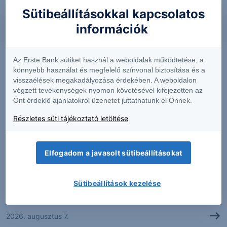
Sütibeállításokkal kapcsolatos
információk
Az Erste Bank sütiket használ a weboldalak működtetése, a
könnyebb használat és megfelelő színvonal biztosítása és a
visszaélések megakadályozása érdekében. A weboldalon
végzett tevékenységek nyomon követésével kifejezetten az
Önt érdeklő ajánlatokról üzenetet juttathatunk el Önnek.
Részletes süti tájékoztató letöltése
Elfogadom a javasolt sütibeállításokat
PIACI HÍREK
Erős lett a MOL második negyedéve
Sütibeállítások kezelése
2026. augusztus 7.