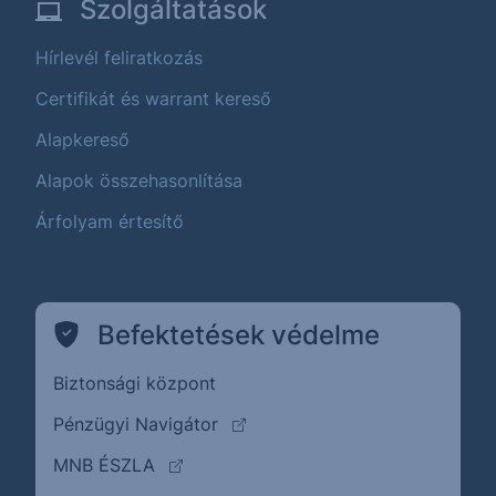
Szolgáltatások
Hírlevél feliratkozás
Certifikát és warrant kereső
Alapkereső
Alapok összehasonlítása
Árfolyam értesítő
Befektetések védelme
Biztonsági központ
(külső oldalra ugrik)
Pénzügyi Navigátor
(külső oldalra ugrik)
MNB ÉSZLA