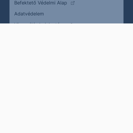
(külső oldalra ugrik)
Befektető Védelmi Alap
Adatvédelem
(külső oldalra ugrik)
Visszaélés bejelentése
Karrier
Impresszum
Cookie policy