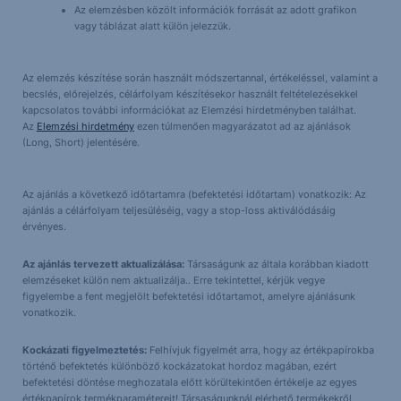
Az elemzésben közölt információk forrását az adott grafikon
vagy táblázat alatt külön jelezzük.
Az elemzés készítése során használt módszertannal, értékeléssel, valamint a
becslés, előrejelzés, célárfolyam készítésekor használt feltételezésekkel
kapcsolatos további információkat az Elemzési hirdetményben találhat.
Az
Elemzési hirdetmény
ezen túlmenően magyarázatot ad az ajánlások
(Long, Short) jelentésére.
Az ajánlás a következő időtartamra (befektetési időtartam) vonatkozik: Az
ajánlás a célárfolyam teljesüléséig, vagy a stop-loss aktiválódásáig
érvényes.
Az ajánlás tervezett aktualizálása:
Társaságunk az általa korábban kiadott
elemzéseket külön nem aktualizálja.. Erre tekintettel, kérjük vegye
figyelembe a fent megjelölt befektetési időtartamot, amelyre ajánlásunk
vonatkozik.
Kockázati figyelmeztetés:
Felhívjuk figyelmét arra, hogy az értékpapírokba
történő befektetés különböző kockázatokat hordoz magában, ezért
befektetési döntése meghozatala előtt körültekintően értékelje az egyes
értékpapírok termékparamétereit! Társaságunknál elérhető termékekről