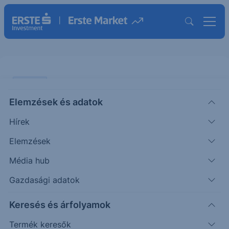
ELEMZÉS
Elemzések és adatok
Adobe: Mégsem gyűri olyan
Hírek
gyorsan maga alá az AI hajsza?
Elemzések
ÖTLETGYÁR MAXI
Média hub
Rábai
2025. december
|
Részvényelemző
Ákos
19. 14:30
Gazdasági adatok
Keresés és árfolyamok
Termék keresők
Adobe - long
technológia