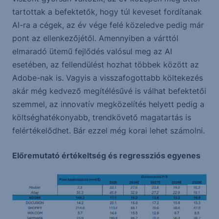
tartottak a befektetők, hogy túl keveset fordítanak
AI-ra a cégek, az év vége felé közeledve pedig már
pont az ellenkezőjétől. Amennyiben a várttól
elmaradó ütemű fejlődés valósul meg az AI
esetében, az fellendülést hozhat többek között az
Adobe-nak is. Vagyis a visszafogottabb költekezés
akár még kedvező megítélésűvé is válhat befektetői
szemmel, az innovatív megközelítés helyett pedig a
költséghatékonyabb, trendkövető magatartás is
felértékelődhet. Bár ezzel még korai lehet számolni.
Előremutató értékeltség és regressziós egyenes