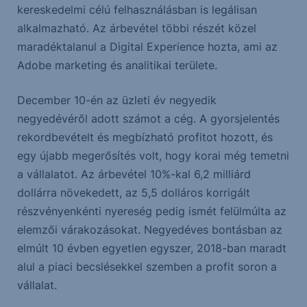
kereskedelmi célú felhasználásban is legálisan
alkalmazható. Az árbevétel többi részét közel
maradéktalanul a Digital Experience hozta, ami az
Adobe marketing és analitikai területe.
December 10-én az üzleti év negyedik
negyedévéről adott számot a cég. A gyorsjelentés
rekordbevételt és megbízható profitot hozott, és
egy újabb megerősítés volt, hogy korai még temetni
a vállalatot. Az árbevétel 10%-kal 6,2 milliárd
dollárra növekedett, az 5,5 dolláros korrigált
részvényenkénti nyereség pedig ismét felülmúlta az
elemzői várakozásokat. Negyedéves bontásban az
elmúlt 10 évben egyetlen egyszer, 2018-ban maradt
alul a piaci becslésekkel szemben a profit soron a
vállalat.