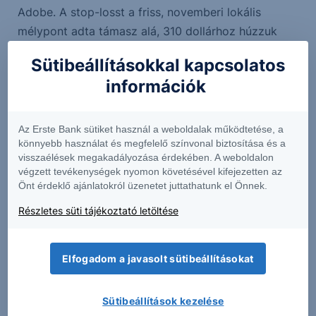
Adobe. A stop-losst a friss, novemberi lokális
mélypont adta támasz alá, 310 dollárhoz húzzuk
meg. A célárfolyamot pedig a betöltésre váró,
Sütibeállításokkal kapcsolatos
márciusban hagyott rés 431 dolláros felső éle alá,
információk
425 dollárhoz javasoljuk tenni. Ezzel a hozam-
kockázat valamivel a 2:1 arány alatt van.
Az Erste Bank sütiket használ a weboldalak működtetése, a
könnyebb használat és megfelelő színvonal biztosítása és a
visszaélések megakadályozása érdekében. A weboldalon
végzett tevékenységek nyomon követésével kifejezetten az
Önt érdeklő ajánlatokról üzenetet juttathatunk el Önnek.
Részletes süti tájékoztató letöltése
Elfogadom a javasolt sütibeállításokat
Sütibeállítások kezelése