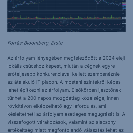
Forrás: Bloomberg, Erste
Az árfolyam lényegében megfeleződött a 2024 eleji
lokális csúcshoz képest, miután a cégnek egyre
erőteljesebb konkurenciával kellett szembenéznie
az átalakuló IT piacon. A mostani szintekről képes
lehet építkezni az árfolyam. Elsőkörben ijesztőnek
tűnhet a 200 napos mozgóátlag közelsége, innen
rövidtávon elképzelhető egy lefordulás, ami
késleltetheti az árfolyam esetleges megugrását is. A
visszafogott várakozások, valamint az alacsony
értékeltség miatt megfontolandó választás lehet az