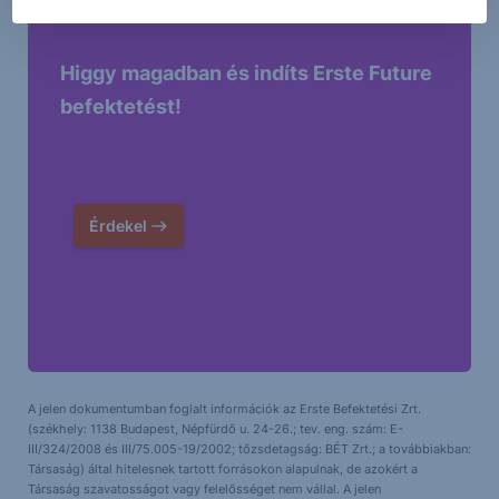
Higgy magadban és indíts Erste Future
befektetést!
Érdekel
A jelen dokumentumban foglalt információk az Erste Befektetési Zrt.
(székhely: 1138 Budapest, Népfürdő u. 24-26.; tev. eng. szám: E-
III/324/2008 és III/75.005-19/2002; tőzsdetagság: BÉT Zrt.; a továbbiakban:
Társaság) által hitelesnek tartott forrásokon alapulnak, de azokért a
Társaság szavatosságot vagy felelősséget nem vállal. A jelen