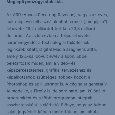
Meglepő pénzügyi stabilitás
Az ARR (Annual Recurring Revenue), vagyis az éves,
már meglévő felhasználók által termelt („megújuló”)
árbevétel 19,2 milliárdot tett ki a 23,8 milliárd
dollárból. Az üzleti évben a teljes árbevétel
háromnegyedét a technológiai fejlődésnek
leginkább kitett, Digital Media szegmens adta,
amely 12%-kal bővült év/év alapon. Ebbe
beletartozik miden, ami a videó- és
képszerkesztéshez, grafikai tervezéshez és
képalkotáshoz szükséges, többek között a
Photoshop és az Illustrator is. A cég saját generatív
AI modellje, a Firefly is ide sorolható, ami különálló
programként és a többi programba integrált
asszisztensként is elérhető. Előnye, hogy az Adobe
saját, jogvédett képein tanították be, ami által a