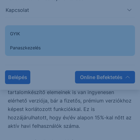
a „photoshoppolás” szó miatt ismerősen csenghet
Kapcsolat
az Adobe neve. Első ránézésre a
termékportfóliójából adódóan természetes
ellensége a mesterséges intelligencia, aminek a
GYIK
gyors fejlődése a kép- és videógenerálásban
Panaszkezelés
megkérdőjelezte, hogy van-e létjogosultsága a
költséges szoftvereknek. Elvégre így szélesedett
azoknak a feladatoknak a köre, ahol az olcsóbb,
akár ingyenes megoldások is kiválthatóvá tették a
Belépés
Online Befektetés
feladatok egy részét papíron. Viszont az Adobe
tartalomkészítő elemeinek is van ingyenesen
elérhető verziója, bár a fizetős, prémium verziókhoz
képest korlátozott funkciókkal. Ez is
hozzájárulhatott, hogy év/év alapon 15%-kal nőtt az
aktív havi felhasználók száma.