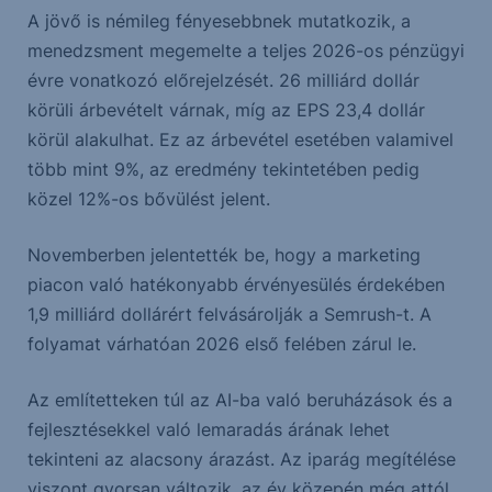
A jövő is némileg fényesebbnek mutatkozik, a
menedzsment megemelte a teljes 2026-os pénzügyi
évre vonatkozó előrejelzését. 26 milliárd dollár
körüli árbevételt várnak, míg az EPS 23,4 dollár
körül alakulhat. Ez az árbevétel esetében valamivel
több mint 9%, az eredmény tekintetében pedig
közel 12%-os bővülést jelent.
Novemberben jelentették be, hogy a marketing
piacon való hatékonyabb érvényesülés érdekében
1,9 milliárd dollárért felvásárolják a Semrush-t. A
folyamat várhatóan 2026 első felében zárul le.
Az említetteken túl az AI-ba való beruházások és a
fejlesztésekkel való lemaradás árának lehet
tekinteni az alacsony árazást. Az iparág megítélése
viszont gyorsan változik, az év közepén még attól