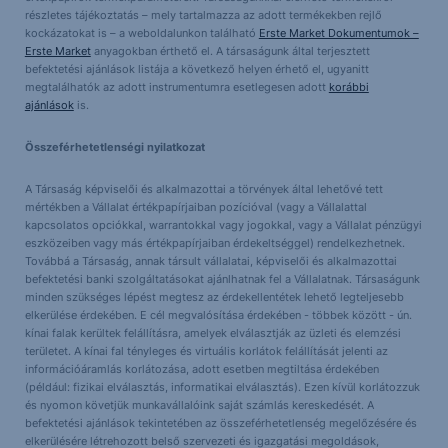
részletes tájékoztatás – mely tartalmazza az adott termékekben rejlő
kockázatokat is – a weboldalunkon található
Erste Market Dokumentumok –
Erste Market
anyagokban érthető el. A társaságunk által terjesztett
befektetési ajánlások listája a következő helyen érhető el, ugyanitt
megtalálhatók az adott instrumentumra esetlegesen adott
korábbi
ajánlások
is.
Összeférhetetlenségi nyilatkozat
A Társaság képviselői és alkalmazottai a törvények által lehetővé tett
mértékben a Vállalat értékpapírjaiban pozícióval (vagy a Vállalattal
kapcsolatos opciókkal, warrantokkal vagy jogokkal, vagy a Vállalat pénzügyi
eszközeiben vagy más értékpapírjaiban érdekeltséggel) rendelkezhetnek.
Továbbá a Társaság, annak társult vállalatai, képviselői és alkalmazottai
befektetési banki szolgáltatásokat ajánlhatnak fel a Vállalatnak. Társaságunk
minden szükséges lépést megtesz az érdekellentétek lehető legteljesebb
elkerülése érdekében. E cél megvalósítása érdekében - többek között - ún.
kínai falak kerültek felállításra, amelyek elválasztják az üzleti és elemzési
területet. A kínai fal tényleges és virtuális korlátok felállítását jelenti az
információáramlás korlátozása, adott esetben megtiltása érdekében
(például: fizikai elválasztás, informatikai elválasztás). Ezen kívül korlátozzuk
és nyomon követjük munkavállalóink saját számlás kereskedését. A
befektetési ajánlások tekintetében az összeférhetetlenség megelőzésére és
elkerülésére létrehozott belső szervezeti és igazgatási megoldások,