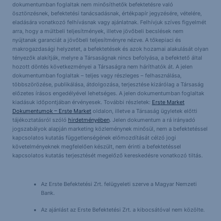
dokumentumban foglaltak nem minősíthetők befektetésre való
ösztönzésnek, befektetési tanácsadásnak, értékpapír jegyzésére, vételére,
eladására vonatkozó felhívásnak vagy ajánlatnak. Felhívjuk szíves figyelmét
arra, hogy a múltbeli teljesítmények, illetve jövőbeli becslések nem
nyújtanak garanciát a jövőbeli teljesítményre nézve. A tőkepiaci és
makrogazdasági helyzetet, a befektetések és azok hozamai alakulását olyan
tényezők alakítják, melyre a Társaságnak nincs befolyása, a befektető által
hozott döntés következményei a Társaságra nem háríthatók át. A jelen
dokumentumban foglaltak – teljes vagy részleges – felhasználása,
többszörözése, publikálása, átdolgozása, terjesztése kizárólag a Társaság
előzetes írásos engedélyével lehetséges. A jelen dokumentumban foglaltak
kiadásuk időpontjában érvényesek. További részletek:
Erste Market
Dokumentumok – Erste Market
oldalon, illetve a Társaság ügyletek előtti
tájékoztatásról szóló
hirdetményében
. Jelen dokumentum a rá irányadó
jogszabályok alapján marketing közleménynek minősül, nem a befektetéssel
kapcsolatos kutatás függetlenségének előmozdítását célzó jogi
követelményeknek megfelelően készült, nem érinti a befektetéssel
kapcsolatos kutatás terjesztését megelőző kereskedésre vonatkozó tiltás.
Az Erste Befektetési Zrt. felügyeleti szerve a Magyar Nemzeti
Bank.
Az ajánlást az Erste Befektetési Zrt. a kibocsátóval nem közölte.