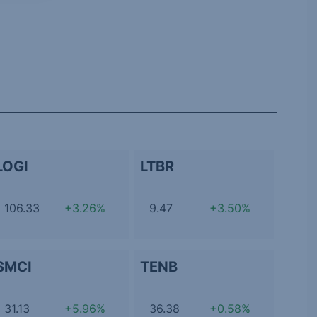
LOGI
LTBR
106.33
+3.26%
9.47
+3.50%
SMCI
TENB
31.13
+5.96%
36.38
+0.58%