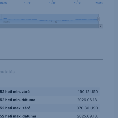
18:00
18:30
19:00
19:30
20:00
18:00
19:00
…
mutatás
52 heti min. záró
190.12 USD
52 heti min. dátuma
2026.06.18.
52 heti max. záró
370.86 USD
52 heti max. dátuma
2025.09.18.