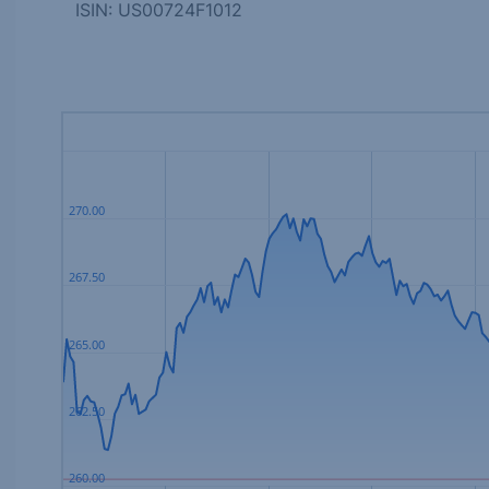
ISIN: US00724F1012
270.00
267.50
265.00
262.50
260.00