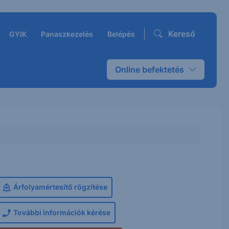
Kereső
GYIK
Panaszkezelés
Belépés
Online befektetés
Árfolyamértesítő rögzítése
További információk kérése