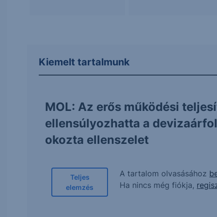
Kiemelt tartalmunk
MOL: Az erős működési teljes
ellensúlyozhatta a devizaárf
okozta ellenszelet
A tartalom olvasásához
be
Teljes
Ha nincs még fiókja,
regis
elemzés