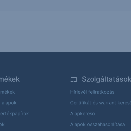
mékek
Szolgáltatáso
ermékek
Hírlevél feliratkozás
i alapok
Certifikát és warrant keres
 értékpapírok
Alapkereső
ok
Alapok összehasonlítása