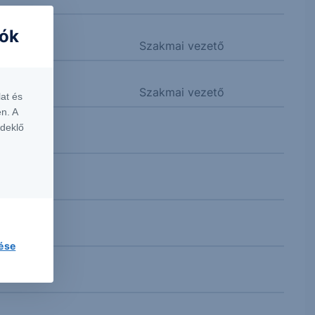
iók
Szakmai vezető
Szakmai vezető
at és
n. A
rdeklő
lése