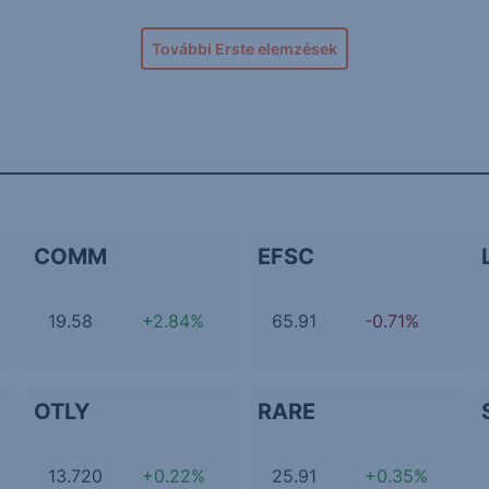
További Erste elemzések
COMM
EFSC
19.58
+2.84%
65.91
-0.71%
OTLY
RARE
13.720
+0.22%
25.91
+0.35%