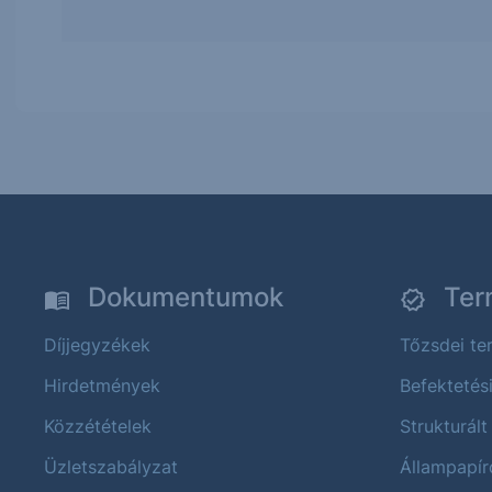
Dokumentumok
Ter
Díjjegyzékek
Tőzsdei t
Hirdetmények
Befektetés
Közzétételek
Strukturált
Üzletszabályzat
Állampapír