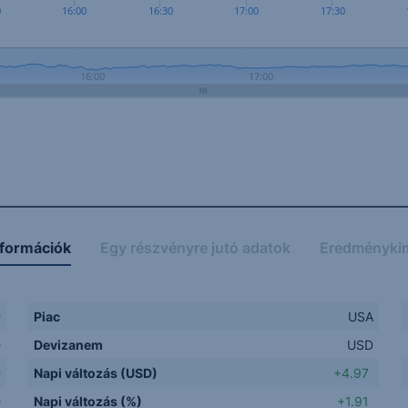
0
16:00
16:30
17:00
17:30
16:00
17:00
nformációk
Egy részvényre jutó adatok
Eredményki
D
Piac
USA
D
Devizanem
USD
D
Napi változás (USD)
+4.97
D
Napi változás (%)
+1.91