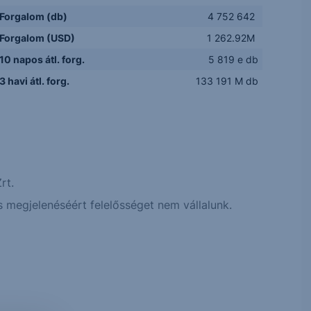
Forgalom (db)
4 752 642
Forgalom (USD)
1 262.92M
10 napos átl. forg.
5 819 e db
3 havi átl. forg.
133 191 M db
rt.
 megjelenéséért felelősséget nem vállalunk.