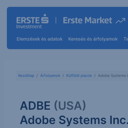
Elemzések és adatok
Keresés és árfolyamok
T
Kezdőlap
Árfolyamok
Külföldi piacok
Adobe Systems I
ADBE
(USA)
Adobe Systems Inc