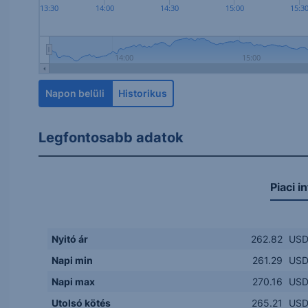
13:30
14:00
14:30
15:00
15:3
14:00
15:00
Napon belüli
Historikus
Legfontosabb adatok
Piaci i
Nyitó ár
262.82
US
Napi min
261.29
US
Napi max
270.16
US
Utolsó kötés
265.21
US