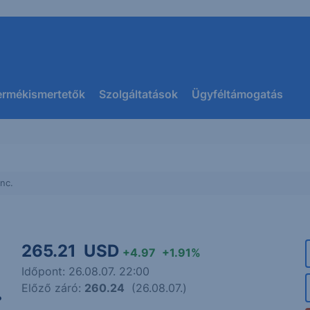
ermékismertetők
Szolgáltatások
Ügyféltámogatás
nc.
265.21
USD
+4.97
+1.91%
Időpont: 26.08.07. 22:00
.
Előző záró:
260.24
(26.08.07.)