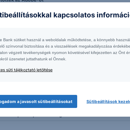
tibeállításokkal kapcsolatos informác
 2026/37 - napi
te Bank sütiket használ a weboldalak működtetése, a könnyebb használ
elő színvonal biztosítása és a visszaélések megakadályozása érdekébe
alon végzett tevékenységek nyomon követésével kifejezetten az Önt é
s One Star US IT USD 25-28
okról üzenetet juttathatunk el Önnek.
es süti tájékoztató letöltése
s OneStar US Software USD 23-26
OneStar Business Tech USD 20-23
ogadom a javasolt sütibeállításokat
Sütibeállítások keze
 Multi Kupon Express Airbag US Cloud 2019 – 2022