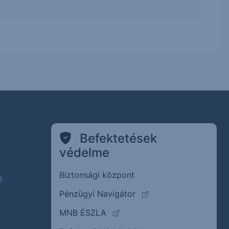
k
Befektetések
védelme
Biztonsági központ
ő
(külső oldalra ugrik)
Pénzügyi Navigátor
(külső oldalra ugrik)
MNB ÉSZLA