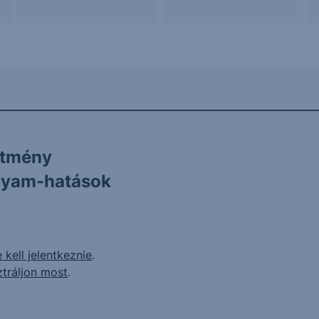
ítmény
olyam-hatások
 kell jelentkeznie
.
ztráljon most
.