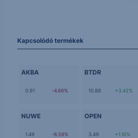
Kapcsolódó termékek
AKBA
BTDR
0.91
-4.66%
10.88
+3.42%
NUWE
OPEN
1.49
-8.59%
3.49
+1.16%