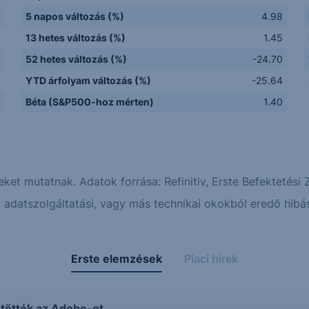
5 napos változás (%)
4.98
D
13 hetes változás (%)
1.45
y
52 hetes változás (%)
-24.70
Q
YTD árfolyam változás (%)
-25.64
D
Béta (S&P500-hoz mérten)
1.40
eket mutatnak. Adatok forrása: Refinitiv, Erste Befektetési Z
adatszolgáltatási, vagy más technikai okokból eredő hibás
Erste elemzések
Piaci hírek
tötték az Adobe-ot