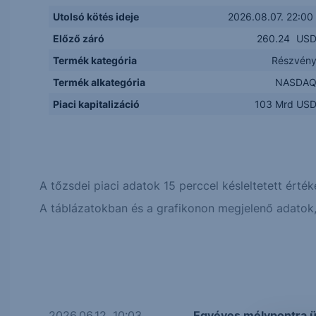
Utolsó kötés ideje
2026.08.07. 22:00
Előző záró
260.24
US
Termék kategória
Részvén
Termék alkategória
NASDA
Piaci kapitalizáció
103 Mrd US
A tőzsdei piaci adatok 15 perccel késleltetett érték
A táblázatokban és a grafikonon megjelenő adatok, 
2026.06.12. 10:03
Egyéves mélypontra ü