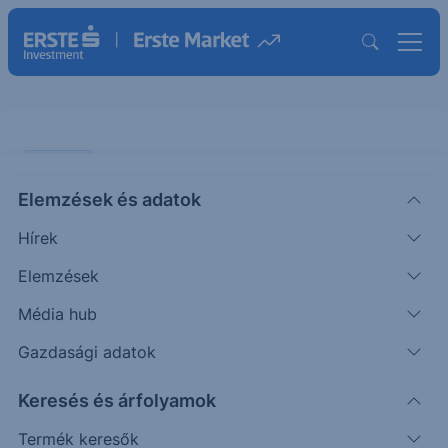
ELEMZÉS
Elemzések és adatok
Álmokat kerget az amerikai
Hírek
részvénypiac
Elemzések
ÖTLETGYÁR MINI
Média hub
Nagy
2025. szeptember
|
Részvényelemző
András
12. 15:02
Gazdasági adatok
Keresés és árfolyamok
A részvénypiacok értékeltségét többféle
Termék keresők