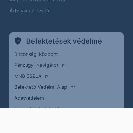
Árfolyam értesítő
Befektetések védelme
Biztonsági központ
(külső oldalra ugrik)
Pénzügyi Navigátor
(külső oldalra ugrik)
MNB ÉSZLA
(külső oldalra ugrik)
Befektető Védelmi Alap
Adatvédelem
(külső oldalra ugrik)
Visszaélés bejelentése