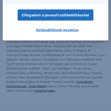
A jelen dokumentumban foglalt információk az Erste Befektetési Zrt.
Elfogadom a javasolt sütibeállításokat
(székhely: 1138 Budapest, Népfürdő u. 24-26.; tev. eng. szám: E-
III/324/2008 és III/75.005-19/2002; tőzsdetagság: BÉT Zrt.; a továbbiakban:
Társaság) által hitelesnek tartott forrásokon alapulnak, de azokért a
Társaság szavatosságot vagy felelősséget nem vállal. A jelen
Sütibeállítások kezelése
dokumentumban foglaltak nem minősíthetők befektetésre való
ösztönzésnek, befektetési tanácsadásnak, értékpapír jegyzésére, vételére,
eladására vonatkozó felhívásnak vagy ajánlatnak. Felhívjuk szíves figyelmét
arra, hogy a múltbeli teljesítmények, illetve jövőbeli becslések nem
nyújtanak garanciát a jövőbeli teljesítményre nézve. A tőkepiaci és
makrogazdasági helyzetet, a befektetések és azok hozamai alakulását olyan
tényezők alakítják, melyre a Társaságnak nincs befolyása, a befektető által
hozott döntés következményei a Társaságra nem háríthatók át. A jelen
dokumentumban foglaltak – teljes vagy részleges – felhasználása,
többszörözése, publikálása, átdolgozása, terjesztése kizárólag a Társaság
előzetes írásos engedélyével lehetséges. A jelen dokumentumban foglaltak
kiadásuk időpontjában érvényesek. További részletek:
Erste Market
Dokumentumok – Erste Market
oldalon, illetve a Társaság ügyletek előtti
tájékoztatásról szóló
hirdetményében
.