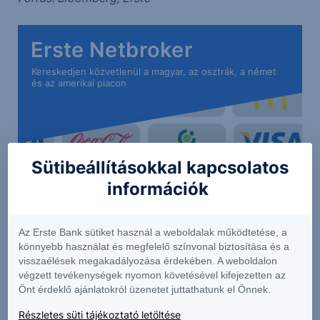
Erste Netbroker
Kereskedjen közvetlenül a magyar, az osztrák, a német
és az amerikai piacon
Sütibeállításokkal kapcsolatos
információk
Az Erste Bank sütiket használ a weboldalak működtetése, a
könnyebb használat és megfelelő színvonal biztosítása és a
visszaélések megakadályozása érdekében. A weboldalon
végzett tevékenységek nyomon követésével kifejezetten az
Részletek
Önt érdeklő ajánlatokról üzenetet juttathatunk el Önnek.
Részletes süti tájékoztató letöltése