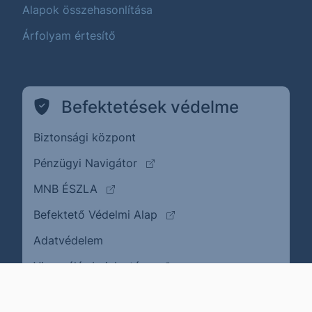
Alapok összehasonlítása
Árfolyam értesítő
Befektetések védelme
Biztonsági központ
(külső oldalra ugrik)
Pénzügyi Navigátor
(külső oldalra ugrik)
MNB ÉSZLA
(külső oldalra ugrik)
Befektető Védelmi Alap
Adatvédelem
(külső oldalra ugrik)
Visszaélés bejelentése