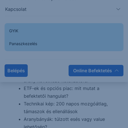
Kapcsolat
Bevezető: trendforduló vagy természetes
korrekció az aranyban?
Az arany kettős arca: rövid távú nyomás,
GYIK
hosszú távú hajtóerők
Jegybanki aranyvásárlások és a dollár
Panaszkezelés
szerepének átalakulása
Meddig nőhet még az arany szerepe a
jegybanki tartalékokban?
Belépés
Online Befektetés
Amerikai adatok, Fed-várakozások és az
arany következő katalizátorai
ETF-ek és opciós piac: mit mutat a
befektetői hangulat?
Technikai kép: 200 napos mozgóátlag,
támaszok és ellenállások
Aranybányák: túlzott esés vagy value
lehetőség?