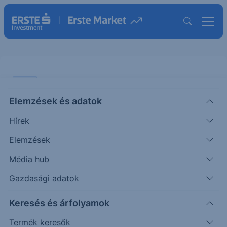
VIDEÓ
Elemzések és adatok
Menedék szerepből spekulatív
Hírek
eszköz - Elveszti csillogását az
arany?
Elemzések
Média hub
VIDEÓ
Gazdasági adatok
|
2026. június 18. 10:08
Keresés és árfolyamok
Termék keresők
Átbeszéltük az arany jelenlegi helyzetét, szó volt