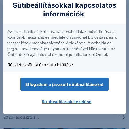
Sütibeállításokkal kapcsolatos
információk
Az Erste Bank sütiket használ a weboldalak működtetése, a
könnyebb használat és megfelelő színvonal biztosítása és a
visszaélések megakadályozása érdekében. A weboldalon
végzett tevékenységek nyomon követésével kifejezetten az
Önt érdeklő ajánlatokról üzenetet juttathatunk el Önnek.
Részletes süti tájékoztató letöltése
PIACI HÍREK
Elfogadom a javasolt sütibeállításokat
Erős lett a MOL második negyedéve
Sütibeállítások kezelése
2026. augusztus 7.