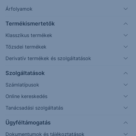
az elmúlt hónapok gyengélkedéséről, illetve
Árfolyamok
megvitattuk jövőbeli kilátásait. Vendégünk volt Pál
Szabolcs senior advisory szakértőnk és Molnár
Termékismertetők
Péter, Erste USA Desk üzletkötőnk.
Klasszikus termékek
Tőzsdei termékek
Derivatív termékek és szolgáltatások
Szolgáltatások
Számlatípusok
Online kereskedés
Tanácsadási szolgáltatás
Meghallgathatod Spotify-on is!
Erste Befcast |
Podcast on Spotify
Ügyféltámogatás
Tematika:
Dokumentumok és tájékoztatások