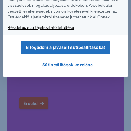
visszaélések megakadályozása érdekében. A weboldalon
végzett tevékenységek nyomon követésével kifejezetten az
Önt érdeklő ajánlatokról üzenetet juttathatunk el Önnek.
Részletes süti tájékoztató letöltése
Elfogadom a javasolt sütibeállításokat
Higgy magadban és indíts Erste Future
Sütibeállítások kezelése
befektetést!
Érdekel