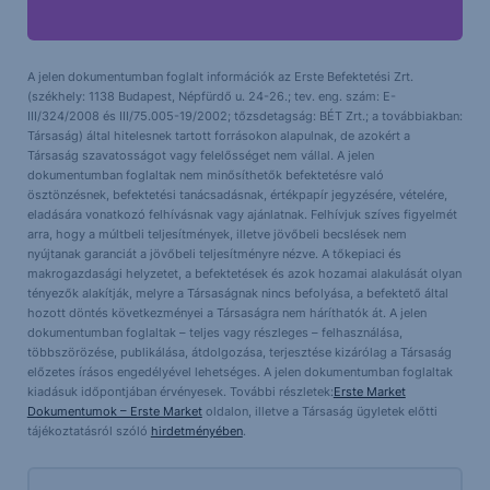
A jelen dokumentumban foglalt információk az Erste Befektetési Zrt.
(székhely: 1138 Budapest, Népfürdő u. 24-26.; tev. eng. szám: E-
III/324/2008 és III/75.005-19/2002; tőzsdetagság: BÉT Zrt.; a továbbiakban:
Társaság) által hitelesnek tartott forrásokon alapulnak, de azokért a
Társaság szavatosságot vagy felelősséget nem vállal. A jelen
dokumentumban foglaltak nem minősíthetők befektetésre való
ösztönzésnek, befektetési tanácsadásnak, értékpapír jegyzésére, vételére,
eladására vonatkozó felhívásnak vagy ajánlatnak. Felhívjuk szíves figyelmét
arra, hogy a múltbeli teljesítmények, illetve jövőbeli becslések nem
nyújtanak garanciát a jövőbeli teljesítményre nézve. A tőkepiaci és
makrogazdasági helyzetet, a befektetések és azok hozamai alakulását olyan
tényezők alakítják, melyre a Társaságnak nincs befolyása, a befektető által
hozott döntés következményei a Társaságra nem háríthatók át. A jelen
dokumentumban foglaltak – teljes vagy részleges – felhasználása,
többszörözése, publikálása, átdolgozása, terjesztése kizárólag a Társaság
előzetes írásos engedélyével lehetséges. A jelen dokumentumban foglaltak
kiadásuk időpontjában érvényesek. További részletek:
Erste Market
Dokumentumok – Erste Market
oldalon, illetve a Társaság ügyletek előtti
tájékoztatásról szóló
hirdetményében
.