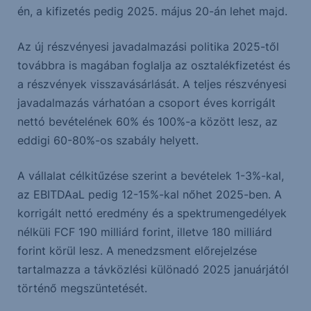
én, a kifizetés pedig 2025. május 20-án lehet majd.
Az új részvényesi javadalmazási politika 2025-től
továbbra is magában foglalja az osztalékfizetést és
a részvények visszavásárlását. A teljes részvényesi
javadalmazás várhatóan a csoport éves korrigált
nettó bevételének 60% és 100%-a között lesz, az
eddigi 60-80%-os szabály helyett.
A vállalat célkitűzése szerint a bevételek 1-3%-kal,
az EBITDAaL pedig 12-15%-kal nőhet 2025-ben. A
korrigált nettó eredmény és a spektrumengedélyek
nélküli FCF 190 milliárd forint, illetve 180 milliárd
forint körül lesz. A menedzsment előrejelzése
tartalmazza a távközlési különadó 2025 januárjától
történő megszüntetését.