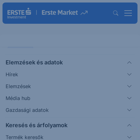
PIACI HÍREK
Elemzések és adatok
Várt feletti eredmény és 130
Hírek
milliárd forintos részvényesi
javadalmazás a Magyar
Elemzések
Telekomtól
Média hub
Gazdasági adatok
ERSTE REGGELI
|
2025. február 26. 09:45
Keresés és árfolyamok
Termék keresők