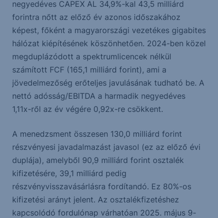
negyedéves CAPEX AL 34,9%-kal 43,5 milliárd
forintra nőtt az előző év azonos időszakához
képest, főként a magyarországi vezetékes gigabites
hálózat kiépítésének köszönhetően. 2024-ben közel
megduplázódott a spektrumlicencek nélkül
számított FCF (165,1 milliárd forint), ami a
jövedelmezőség erőteljes javulásának tudható be. A
nettó adósság/EBITDA a harmadik negyedéves
1,11x-ről az év végére 0,92x-re csökkent.
A menedzsment összesen 130,0 milliárd forint
részvényesi javadalmazást javasol (ez az előző évi
duplája), amelyből 90,9 milliárd forint osztalék
kifizetésére, 39,1 milliárd pedig
részvényvisszavásárlásra fordítandó. Ez 80%-os
kifizetési arányt jelent. Az osztalékfizetéshez
kapcsolódó fordulónap várhatóan 2025. május 9-