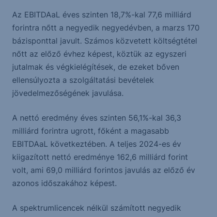
Az EBITDAaL éves szinten 18,7%-kal 77,6 milliárd
forintra nőtt a negyedik negyedévben, a marzs 170
bázisponttal javult. Számos közvetett költségtétel
nőtt az előző évhez képest, köztük az egyszeri
jutalmak és végkielégítések, de ezeket bőven
ellensúlyozta a szolgáltatási bevételek
jövedelmezőségének javulása.
A nettó eredmény éves szinten 56,1%-kal 36,3
milliárd forintra ugrott, főként a magasabb
EBITDAaL következtében. A teljes 2024-es év
kiigazított nettó eredménye 162,6 milliárd forint
volt, ami 69,0 milliárd forintos javulás az előző év
azonos időszakához képest.
A spektrumlicencek nélkül számított negyedik