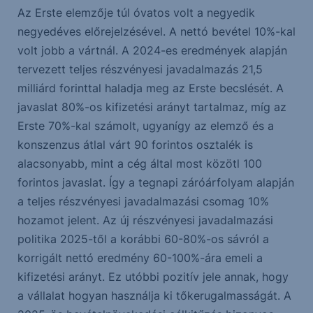
Az Erste elemzője túl óvatos volt a negyedik
negyedéves előrejelzésével. A nettó bevétel 10%-kal
volt jobb a vártnál. A 2024-es eredmények alapján
tervezett teljes részvényesi javadalmazás 21,5
milliárd forinttal haladja meg az Erste becslését. A
javaslat 80%-os kifizetési arányt tartalmaz, míg az
Erste 70%-kal számolt, ugyanígy az elemző és a
konszenzus átlal várt 90 forintos osztalék is
alacsonyabb, mint a cég által most közötl 100
forintos javaslat. Így a tegnapi záróárfolyam alapján
a teljes részvényesi javadalmazási csomag 10%
hozamot jelent. Az új részvényesi javadalmazási
politika 2025-től a korábbi 60-80%-os sávról a
korrigált nettó eredmény 60-100%-ára emeli a
kifizetési arányt. Ez utóbbi pozitív jele annak, hogy
a vállalat hogyan használja ki tőkerugalmasságát. A