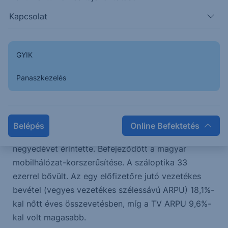
növekedésének, a vezetékes szélessávú
Kapcsolat
szolgáltatások ügyfélbázisának bővülésének és az
inflációs árkorrekciók pozitív hatásának
köszönhetően.
GYIK
Panaszkezelés
Az egy felhasználóra jutó mobil bevétel (vegyes
mobil ARPU) 16,6%-kal nőtt éves összevetésben. A
mobil előfizetői bázis 65 ezerrel bővült negyedéves
szinten, így a közszféra előfizetőinek
Belépés
Online Befektetés
lemorzsolódása valószínűleg csak a harmadik
negyedévet érintette. Befejeződött a magyar
mobilhálózat-korszerűsítése. A száloptika 33
ezerrel bővült. Az egy előfizetőre jutó vezetékes
bevétel (vegyes vezetékes szélessávú ARPU) 18,1%-
kal nőtt éves összevetésben, míg a TV ARPU 9,6%-
kal volt magasabb.