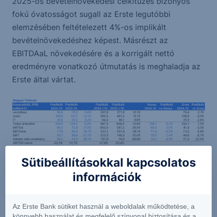
2025-ös bevételnövekedési célkitűzés bizonyos
fokú óvatosságot sugall az Erste legutóbbi
elemzésében feltételezett 4%-os implikált
bevételnövekedéshez képest. Másrészt az
EBITDAaL növekedésére és a korrigált nettó
eredményre vonatkozó útmutatás is meghaladja az
Erste által vártat.
Sütibeállításokkal kapcsolatos
információk
Az Erste Bank sütiket használ a weboldalak működtetése, a
könnyebb használat és megfelelő színvonal biztosítása és a