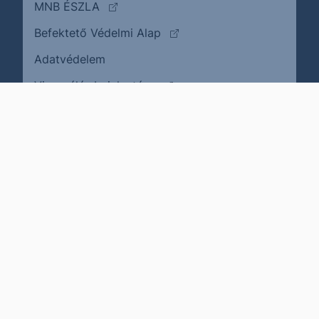
(külső oldalra ugrik)
MNB ÉSZLA
(külső oldalra ugrik)
Befektető Védelmi Alap
Adatvédelem
(külső oldalra ugrik)
Visszaélés bejelentése
Karrier
Impresszum